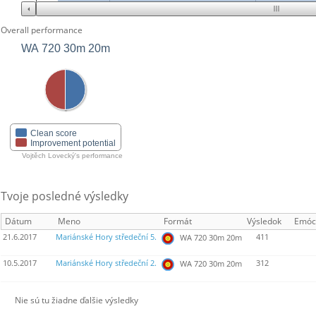
Overall performance
WA 720 30m 20m
Clean score
Improvement potential
Vojtěch Lovecký's performance
Tvoje posledné výsledky
Dátum
Meno
Formát
Výsledok
Emóc
21.6.2017
Mariánské Hory středeční 5.
411
WA 720 30m 20m
10.5.2017
Mariánské Hory středeční 2.
312
WA 720 30m 20m
Nie sú tu žiadne ďalšie výsledky