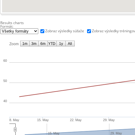
Results charts
Formát:
Zobraz výsledky súťaže
Zobraz výsledky tréningo
1m
3m
6m
YTD
1y
All
Zoom
60
50
40
8. May
15. May
22. May
29. May
15. May
29. May