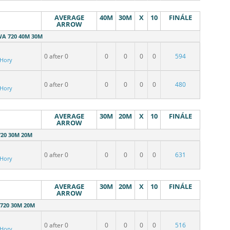
AVERAGE
40M
30M
X
10
FINÁLE
ARROW
WA 720 40M 30M
0 after 0
0
0
0
0
594
 Hory
0 after 0
0
0
0
0
480
 Hory
AVERAGE
30M
20M
X
10
FINÁLE
ARROW
20 30M 20M
0 after 0
0
0
0
0
631
 Hory
AVERAGE
30M
20M
X
10
FINÁLE
ARROW
720 30M 20M
0 after 0
0
0
0
0
516
 Hory