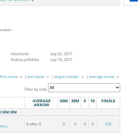
eration
Ukončenie
July 22, 2017
finálna prihláška
July 18, 2017
|
first name
|
last name
|
target number
|
average arrow
Filter by club:
AVERAGE
50M
30M
X
10
FINÁLE
ARROW
0 50M 30M
0 after 0
0
0
0
0
626
 Hory