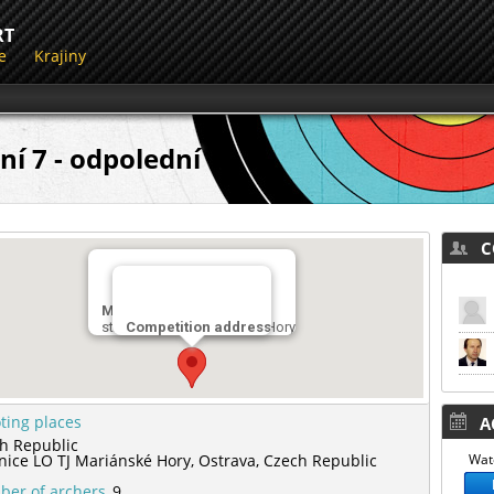
RT
e
Krajiny
í 7 - odpolední
CO
Miesto streľby
střelnice LO TJ Mariánské Hory
Competition address
ting places
AC
h Republic
lnice LO TJ Mariánské Hory,
Ostrava,
Czech Republic
Watc
er of archers
9