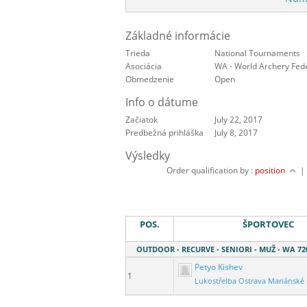
Základné informácie
Trieda
National Tournaments
Asociácia
WA - World Archery Fed
Obmedzenie
Open
Info o dátume
Začiatok
July 22, 2017
Predbežná prihláška
July 8, 2017
Výsledky
Order qualification by :
position
POS.
ŠPORTOVEC
OUTDOOR - RECURVE - SENIORI - MUŽ - WA 72
Petyo Kishev
1
Lukostřelba Ostrava Mariánské