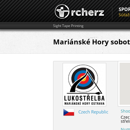
SPO
Súťaž
Sight Tape Printing
Mariánské Hory sobotn
Shoo
Czech Republic
Czec
stře
Numb