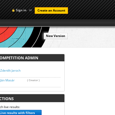
or
Sign in
Create an Account
New Version
MPETITION ADMIN
Zdeněk Jaroch
Ján Masár
( Creator )
TIONS
h live results:
Live results with filters