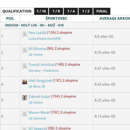
QUALIFICATION
1 / 16
1 / 8
1 / 4
1 / 2
FINAL
POS.
ŠPORTOVEC
AVERAGE ARRO
INDOOR - HOLÝ LUK - 50+ - MUŽ - H18
Petr Lukšík
(12A) 2.skupina
1
8.6 after 60
Lukostřelba Kroměříž
Jiří Březina
(8A) 2.skupina
2
8.55 after 60
LK Votice
Tomáš Havlíček
(14B) 2.skupina
3
8.47 after 60
Kentaur - Pardubice
Aleš Gregůrek
(13C) 2.skupina
4
8.43 after 60
LK Brno 05
Zdeněk Kužel
(10A) 2.skupina
5
8.25 after 60
LK Votice
Martin Minář
(10C) 2.skupina
6
8.13 after 60
LK Dominik
Jiří Kopecký
(9B) 2.skupina