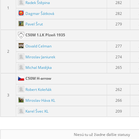
Radek Štěpina
282
1
Dagmar Šátková
282
Pavel Šrut
279
C50M 1.LK Plzeň 1935
Osvald Celman
277
2
Miroslav Janiurek
274
Michal Matějka
265
C50M H-arrow
Robert Koleňák
262
3
Miroslav Háva KL
266
Karel Švec KL
209
Niesú tu už žiadne ďalšie statusy