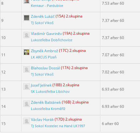
8
7.53 after 60
Kentaur - Pardubice
Zdeněk Lukáč
(15A) 2.skupina
9
7.37 after 60
TJ Sokol Vlkoš
Vladimír Gavriněv
(19A) 2.skupina
10
7.37 after 60
Lukostřelba Dobřichovice
Zbyněk Ambrož
(17C) 2.skupina
11
7.07 after 60
LK ARCUS Plzeň
Blahoslav Dostál
(17A) 2.skupina
12
7.02 after 60
TJ Sokol Vlkoš
Josef Jelínek
(18B) 2.skupina
13
6.93 after 60
SK Lukostřelba Libichov
Zdeněk Babiánek
(16B) 2.skupina
14
6.93 after 60
Lukostřelba Kroměříž
Václav Horák
(17D) 2.skupina
15
6 after 60
TJ Sokol Kostelec na Hané LK1997