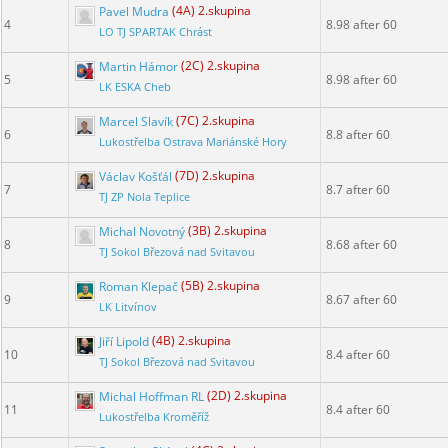
Pavel Mudra
(4A) 2.skupina
4
8.98 after 60
LO TJ SPARTAK Chrást
Martin Hámor
(2C) 2.skupina
5
8.98 after 60
LK ESKA Cheb
Marcel Slavík
(7C) 2.skupina
6
8.8 after 60
Lukostřelba Ostrava Mariánské Hory
Václav Košťál
(7D) 2.skupina
7
8.7 after 60
TJ ZP Nola Teplice
Michal Novotný
(3B) 2.skupina
8
8.68 after 60
TJ Sokol Březová nad Svitavou
Roman Klepač
(5B) 2.skupina
9
8.67 after 60
LK Litvínov
Jiří Lipold
(4B) 2.skupina
10
8.4 after 60
TJ Sokol Březová nad Svitavou
Michal Hoffman RL
(2D) 2.skupina
11
8.4 after 60
Lukostřelba Kroměříž