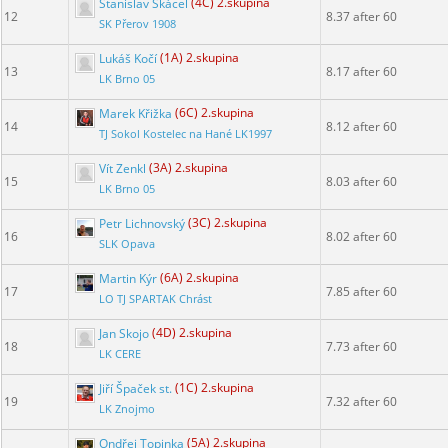
Stanislav Skácel
(4C) 2.skupina
12
8.37 after 60
SK Přerov 1908
Lukáš Kočí
(1A) 2.skupina
13
8.17 after 60
LK Brno 05
Marek Křižka
(6C) 2.skupina
14
8.12 after 60
TJ Sokol Kostelec na Hané LK1997
Vít Zenkl
(3A) 2.skupina
15
8.03 after 60
LK Brno 05
Petr Lichnovský
(3C) 2.skupina
16
8.02 after 60
SLK Opava
Martin Kýr
(6A) 2.skupina
17
7.85 after 60
LO TJ SPARTAK Chrást
Jan Skojo
(4D) 2.skupina
18
7.73 after 60
LK CERE
Jiří Špaček st.
(1C) 2.skupina
19
7.32 after 60
LK Znojmo
Ondřej Topinka
(5A) 2.skupina