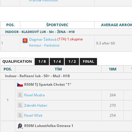
H-arrow Pelhřimov
POS.
ŠPORTOVEC
AVERAGE ARRO
INDOOR - KLADKOVÝ LUK - 50+ - ŽENA - H18
Dagmar Šátková
(17A) 1.skupina
1
9.3 after 60
Kentaur - Pardubice
QUALIFICATION
1 / 8
1 / 4
1 / 2
FINAL
POS.
TÍM
18M
Indoor - Reflexní luk - 50+ - Muž - H18
R50M TJ Spartak Chrást "1"
Pavel Mudra
264
1
Zdeněk Haber
270
Pavel Vlček
254
R50M Lukostřelba Ostrava 1