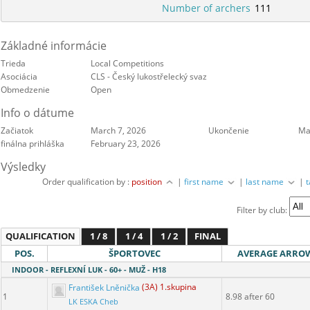
Number of archers
111
Základné informácie
Trieda
Local Competitions
Asociácia
CLS - Český lukostřelecký svaz
Obmedzenie
Open
Info o dátume
Začiatok
March 7, 2026
Ukončenie
Ma
finálna prihláška
February 23, 2026
Výsledky
Order qualification by :
position
|
first name
|
last name
|
Filter by club:
QUALIFICATION
1 / 8
1 / 4
1 / 2
FINAL
POS.
ŠPORTOVEC
AVERAGE ARRO
INDOOR - REFLEXNÍ LUK - 60+ - MUŽ - H18
František Lněnička
(3A) 1.skupina
1
8.98 after 60
LK ESKA Cheb