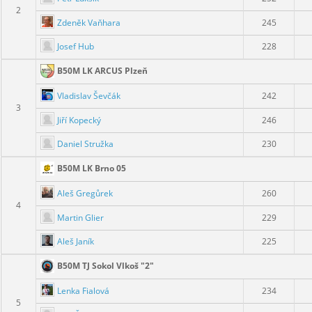
2
Zdeněk Vaňhara
245
Josef Hub
228
B50M LK ARCUS Plzeň
Vladislav Ševčák
242
3
Jiří Kopecký
246
Daniel Stružka
230
B50M LK Brno 05
Aleš Gregůrek
260
4
Martin Glier
229
Aleš Janík
225
B50M TJ Sokol Vlkoš "2"
Lenka Fialová
234
5