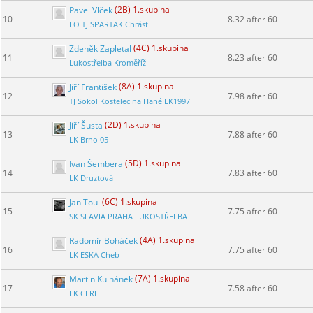
Pavel Vlček
(2B) 1.skupina
10
8.32 after 60
LO TJ SPARTAK Chrást
Zdeněk Zapletal
(4C) 1.skupina
11
8.23 after 60
Lukostřelba Kroměříž
Jiří František
(8A) 1.skupina
12
7.98 after 60
TJ Sokol Kostelec na Hané LK1997
Jiří Šusta
(2D) 1.skupina
13
7.88 after 60
LK Brno 05
Ivan Šembera
(5D) 1.skupina
14
7.83 after 60
LK Druztová
Jan Toul
(6C) 1.skupina
15
7.75 after 60
SK SLAVIA PRAHA LUKOSTŘELBA
Radomír Boháček
(4A) 1.skupina
16
7.75 after 60
LK ESKA Cheb
Martin Kulhánek
(7A) 1.skupina
17
7.58 after 60
LK CERE