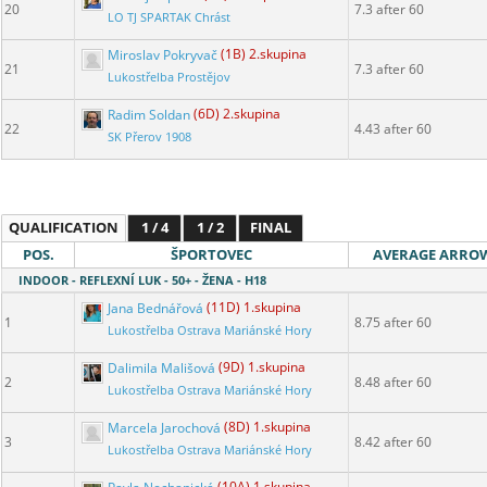
20
7.3 after 60
LO TJ SPARTAK Chrást
Miroslav Pokryvač
(1B) 2.skupina
21
7.3 after 60
Lukostřelba Prostějov
Radim Soldan
(6D) 2.skupina
22
4.43 after 60
SK Přerov 1908
QUALIFICATION
1 / 4
1 / 2
FINAL
POS.
ŠPORTOVEC
AVERAGE ARRO
INDOOR - REFLEXNÍ LUK - 50+ - ŽENA - H18
Jana Bednářová
(11D) 1.skupina
1
8.75 after 60
Lukostřelba Ostrava Mariánské Hory
Dalimila Mališová
(9D) 1.skupina
2
8.48 after 60
Lukostřelba Ostrava Mariánské Hory
Marcela Jarochová
(8D) 1.skupina
3
8.42 after 60
Lukostřelba Ostrava Mariánské Hory