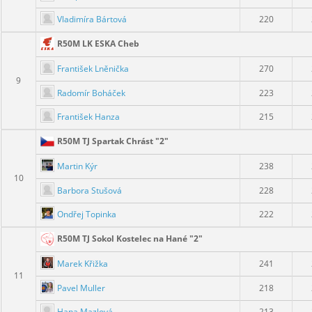
Vladimíra Bártová
220
R50M LK ESKA Cheb
František Lněnička
270
9
Radomír Boháček
223
František Hanza
215
R50M TJ Spartak Chrást "2"
Martin Kýr
238
10
Barbora Stušová
228
Ondřej Topinka
222
R50M TJ Sokol Kostelec na Hané "2"
Marek Křižka
241
11
Pavel Muller
218
Hana Mazlová
213