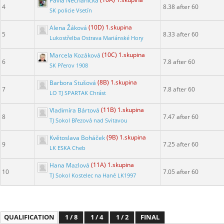
Pavla Nechanická
(10A) 1.skupina
4
8.38 after 60
SK policie Vsetín
Alena Žáková
(10D) 1.skupina
5
8.33 after 60
Lukostřelba Ostrava Mariánské Hory
Marcela Kozáková
(10C) 1.skupina
6
7.8 after 60
SK Přerov 1908
Barbora Stušová
(8B) 1.skupina
7
7.8 after 60
LO TJ SPARTAK Chrást
Vladimíra Bártová
(11B) 1.skupina
8
7.47 after 60
TJ Sokol Březová nad Svitavou
Květoslava Boháček
(9B) 1.skupina
9
7.25 after 60
LK ESKA Cheb
Hana Mazlová
(11A) 1.skupina
10
7.05 after 60
TJ Sokol Kostelec na Hané LK1997
QUALIFICATION
1 / 8
1 / 4
1 / 2
FINAL