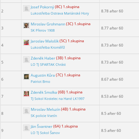
Josef Pokorný
(8C) 1.skupina
2
8.78 after 60
Lukostřelba Ostrava Mariánské Hory
Miroslav Grohmann
(3C) 1.skupina
3
8.77 after 60
SK Přerov 1908
Jaroslav Malošík
(5C) 1.skupina
4
8.73 after 60
Lukostřelba Kroměříž
Zdeněk Haber
(3B) 1.skupina
5
8.73 after 60
LO TJ SPARTAK Chrást
Augustin Kůra
(7C) 1.skupina
6
8.67 after 60
Patriot Brno
Zdeněk Smolka
(6B) 1.skupina
7
8.53 after 60
TJ Sokol Kostelec na Hané LK1997
Miroslav Meluzín
(4B) 1.skupina
8
8.5 after 60
SK policie Vsetín
Ján Švantner
(6A) 1.skupina
9
8.5 after 60
LO TJ Sokol Šanov