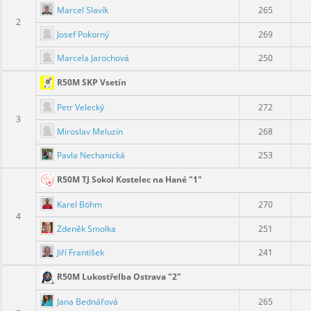
Marcel Slavík
265
2
Josef Pokorný
269
Marcela Jarochová
250
R50M SKP Vsetín
Petr Velecký
272
3
Miroslav Meluzín
268
Pavla Nechanická
253
R50M TJ Sokol Kostelec na Hané "1"
Karel Böhm
270
4
Zdeněk Smolka
251
Jiří František
241
R50M Lukostřelba Ostrava "2"
Jana Bednářová
265