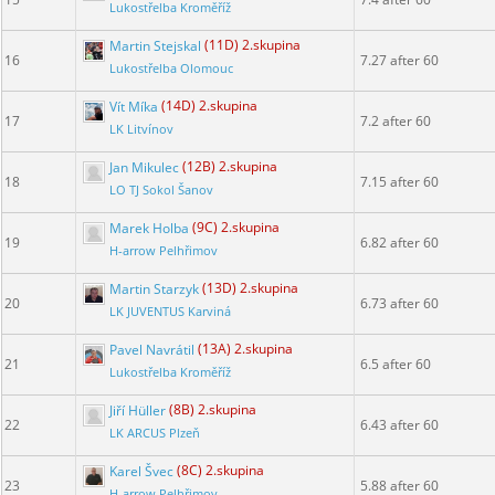
Lukostřelba Kroměříž
Martin Stejskal
(11D) 2.skupina
16
7.27 after 60
Lukostřelba Olomouc
Vít Míka
(14D) 2.skupina
17
7.2 after 60
LK Litvínov
Jan Mikulec
(12B) 2.skupina
18
7.15 after 60
LO TJ Sokol Šanov
Marek Holba
(9C) 2.skupina
19
6.82 after 60
H-arrow Pelhřimov
Martin Starzyk
(13D) 2.skupina
20
6.73 after 60
LK JUVENTUS Karviná
Pavel Navrátil
(13A) 2.skupina
21
6.5 after 60
Lukostřelba Kroměříž
Jiří Hüller
(8B) 2.skupina
22
6.43 after 60
LK ARCUS Plzeň
Karel Švec
(8C) 2.skupina
23
5.88 after 60
H-arrow Pelhřimov