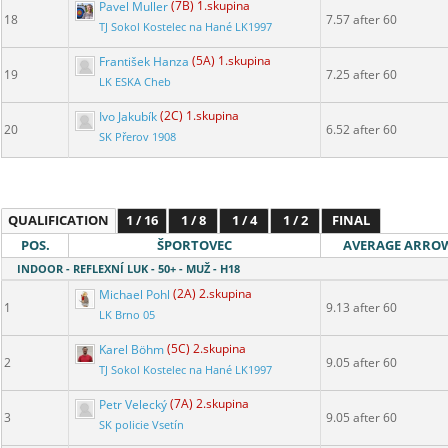
Pavel Muller
(7B) 1.skupina
18
7.57 after 60
TJ Sokol Kostelec na Hané LK1997
František Hanza
(5A) 1.skupina
19
7.25 after 60
LK ESKA Cheb
Ivo Jakubík
(2C) 1.skupina
20
6.52 after 60
SK Přerov 1908
QUALIFICATION
1 / 16
1 / 8
1 / 4
1 / 2
FINAL
POS.
ŠPORTOVEC
AVERAGE ARRO
INDOOR - REFLEXNÍ LUK - 50+ - MUŽ - H18
Michael Pohl
(2A) 2.skupina
1
9.13 after 60
LK Brno 05
Karel Böhm
(5C) 2.skupina
2
9.05 after 60
TJ Sokol Kostelec na Hané LK1997
Petr Velecký
(7A) 2.skupina
3
9.05 after 60
SK policie Vsetín