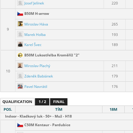
Josef Jelínek
220
B50M H-arrow
Miroslav Háva
265
9
Marek Holba
193
Karel Švec
189
B50M Lukostřelba Kroměříž "2"
Miroslav Plachý
211
10
Zdeněk Babiánek
179
Pavel Navrátil
176
QUALIFICATION
1 / 2
FINAL
POS.
TÍM
18M
Indoor - Kladkový luk - 50+ - Muž - H18
C50M Kentaur - Pardubice