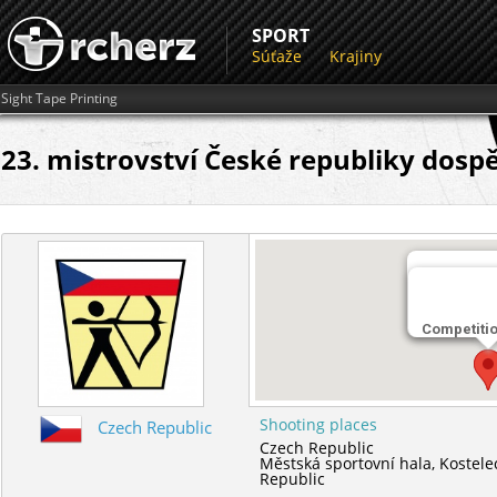
SPORT
Súťaže
Krajiny
Sight Tape Printing
23. mistrovství České republiky dospě
Miesto str
Městská spo
Competiti
Shooting places
Czech Republic
Czech Republic
Městská sportovní hala,
Kostele
Republic