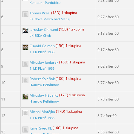
5
9.28 after 60
Kentaur - Pardubice
Tomáš Vrzal
(18D) 1.skupina
6
9.27 after 60
SK Nové Město nad Metují
Jaroslav Zikmund
(15B) 1.skupina
7
9.18 after 60
LK ESKA Cheb
Osvald Celman
(15C) 1.skupina
8
9.17 after 60
1. LK Plzeň 1935
Miroslav Janiurek
(16D) 1.skupina
9
9.02 after 60
1. LK Plzeň 1935
Robert Koleňák
(18C) 1.skupina
10
8.77 after 60
H-arrow Pelhřimov
Miroslav Háva KL
(17C) 1.skupina
11
8.73 after 60
H-arrow Pelhřimov
Michal Matějka
(17D) 1.skupina
12
8.7 after 60
1. LK Plzeň 1935
Karel Švec KL
(16C) 1.skupina
13
7.35 after 60