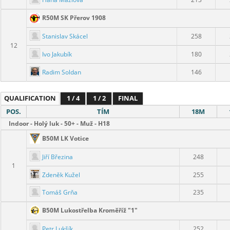
R50M SK Přerov 1908
Stanislav Skácel
258
12
Ivo Jakubík
180
Radim Soldan
146
QUALIFICATION
1 / 4
1 / 2
FINAL
POS.
TÍM
18M
Indoor - Holý luk - 50+ - Muž - H18
B50M LK Votice
Jiří Březina
248
1
Zdeněk Kužel
255
Tomáš Grňa
235
B50M Lukostřelba Kroměříž "1"
Petr Lukšík
252