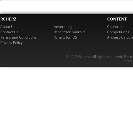
RCHERZ
CONTENT
About Us
Advertising
Countries
Contact Us
Rcherz for Android
Competitions
Terms and Conditions
Rcherz for iOS
Archery Calcula
Privacy Policy
© 2026 Rcherz. All rights reserved. For 
Power