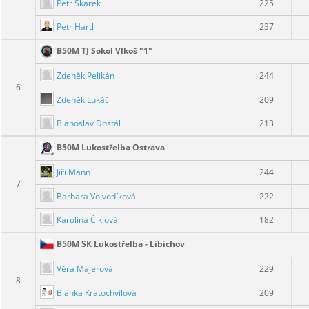
Petr Škarek
225
Petr Hartl
237
B50M TJ Sokol Vlkoš "1"
Zdeněk Pelikán
244
6
Zdeněk Lukáč
209
Blahoslav Dostál
213
B50M Lukostřelba Ostrava
Jiří Mann
244
7
Barbara Vojvodíková
222
Karolina Čiklová
182
B50M SK Lukostřelba - Libichov
Věra Majerová
229
8
Blanka Kratochvílová
209