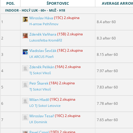
POS.
ŠPORTOVEC
AVERAGE ARRO
INDOOR - HOLÝ LUK - 60+ - MUŽ - H18
Miroslav Háva
(15C) 2.skupina
1
8.4 after 60
H-arrow Pelhřimov
Zdeněk Vaňhara
(15B) 2.skupina
2
8.3 after 60
Lukostřelba Kroměříž
Vladislav Ševčák
(18C) 2.skupina
3
8.15 after 60
LK ARCUS Plzeň
Zdeněk Pelikán
(16A) 2.skupina
4
7.97 after 60
TJ Sokol Vlkoš
Petr Škarek
(18A) 2.skupina
5
7.83 after 60
TJ Sokol Vlkoš
Milan Hladil
(19C) 2.skupina
6
7.78 after 60
LO TJ Sokol Letovice
Miroslav Tesař
(16C) 2.skupina
7
7.65 after 60
LK Dominik
Pavel Cimpl
(19D) 2.skupina