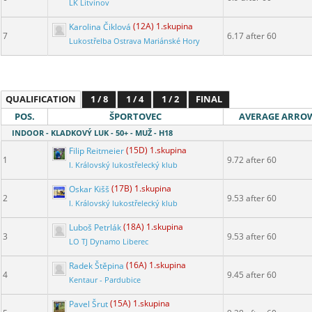
LK Litvínov
Karolina Čiklová
(12A) 1.skupina
7
6.17 after 60
Lukostřelba Ostrava Mariánské Hory
QUALIFICATION
1 / 8
1 / 4
1 / 2
FINAL
POS.
ŠPORTOVEC
AVERAGE ARRO
INDOOR - KLADKOVÝ LUK - 50+ - MUŽ - H18
Filip Reitmeier
(15D) 1.skupina
1
9.72 after 60
I. Královský lukostřelecký klub
Oskar Kišš
(17B) 1.skupina
2
9.53 after 60
I. Královský lukostřelecký klub
Luboš Petrlák
(18A) 1.skupina
3
9.53 after 60
LO TJ Dynamo Liberec
Radek Štěpina
(16A) 1.skupina
4
9.45 after 60
Kentaur - Pardubice
Pavel Šrut
(15A) 1.skupina