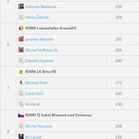
5
Dalimila Mališová
256
Alena Žáková
256
R50M Lukostřelba Kroměříž
Jaroslav Malošík
255
6
Michal Hoffman RL
254
Zdeněk Zapletal
249
R50M LK Brno 05
Michael Pohl
272
7
Lukáš Kočí
245
Vít Zenkl
236
R50M TJ Sokol Březová nad Svitavou
Michal Novotný
256
8
Jiří Lipold
250