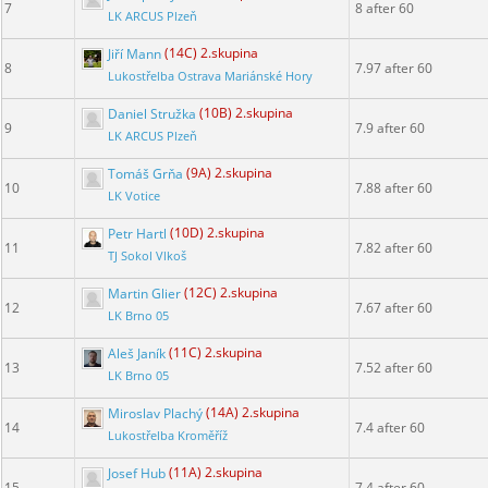
7
8 after 60
LK ARCUS Plzeň
Jiří Mann
(14C) 2.skupina
8
7.97 after 60
Lukostřelba Ostrava Mariánské Hory
Daniel Stružka
(10B) 2.skupina
9
7.9 after 60
LK ARCUS Plzeň
Tomáš Grňa
(9A) 2.skupina
10
7.88 after 60
LK Votice
Petr Hartl
(10D) 2.skupina
11
7.82 after 60
TJ Sokol Vlkoš
Martin Glier
(12C) 2.skupina
12
7.67 after 60
LK Brno 05
Aleš Janík
(11C) 2.skupina
13
7.52 after 60
LK Brno 05
Miroslav Plachý
(14A) 2.skupina
14
7.4 after 60
Lukostřelba Kroměříž
Josef Hub
(11A) 2.skupina
15
7.4 after 60