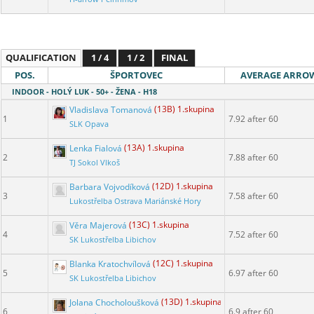
QUALIFICATION
1 / 4
1 / 2
FINAL
POS.
ŠPORTOVEC
AVERAGE ARRO
INDOOR - HOLÝ LUK - 50+ - ŽENA - H18
Vladislava Tomanová
(13B) 1.skupina
1
7.92 after 60
SLK Opava
Lenka Fialová
(13A) 1.skupina
2
7.88 after 60
TJ Sokol Vlkoš
Barbara Vojvodíková
(12D) 1.skupina
3
7.58 after 60
Lukostřelba Ostrava Mariánské Hory
Věra Majerová
(13C) 1.skupina
4
7.52 after 60
SK Lukostřelba Libichov
Blanka Kratochvílová
(12C) 1.skupina
5
6.97 after 60
SK Lukostřelba Libichov
Jolana Chocholoušková
(13D) 1.skupina
6
6.9 after 60