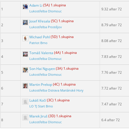
Adam Li
(5A) 1.skupina
1
9.32 after 72
Lukostřelba Olomouc
Josef Křesala
(5C) 1.skupina
2
8.79 after 72
Lukostřelba Prostějov
Michael Pohl
(5D) 1.skupina
3
8.08 after 72
Patriot Brno
Tomáš Valenta
(4A) 1.skupina
4
7.83 after 72
Lukostřelba Olomouc
Son Hai Nguyen
(3A) 1.skupina
5
7.76 after 72
Lukostřelba Olomouc
Martin Prekop
(4C) 1.skupina
6
7.72 after 72
Lukostřelba Ostrava Mariánské Hory
Lukáš Kočí
(3C) 1.skupina
7
7.47 after 72
LO TJ Start Brno
Marek Jiruš
(3D) 1.skupina
8
6.4 after 72
Lukostřelba Olomouc