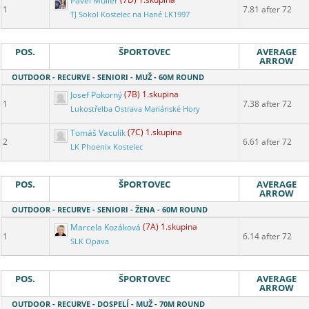
Pavel Muller
(7D) 1.skupina
1
7.81 after 72
TJ Sokol Kostelec na Hané LK1997
POS.
ŠPORTOVEC
AVERAGE
ARROW
OUTDOOR - RECURVE - SENIORI - MUŽ - 60M ROUND
Josef Pokorný
(7B) 1.skupina
1
7.38 after 72
Lukostřelba Ostrava Mariánské Hory
Tomáš Vaculík
(7C) 1.skupina
2
6.61 after 72
LK Phoenix Kostelec
POS.
ŠPORTOVEC
AVERAGE
ARROW
OUTDOOR - RECURVE - SENIORI - ŽENA - 60M ROUND
Marcela Kozáková
(7A) 1.skupina
1
6.14 after 72
SLK Opava
POS.
ŠPORTOVEC
AVERAGE
ARROW
OUTDOOR - RECURVE - DOSPELÍ - MUŽ - 70M ROUND