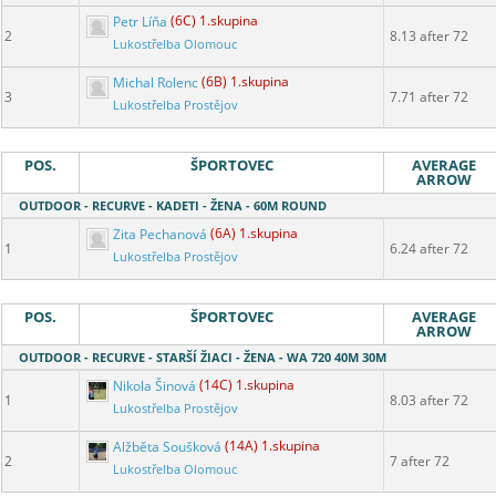
Petr Líňa
(6C) 1.skupina
2
8.13 after 72
Lukostřelba Olomouc
Michal Rolenc
(6B) 1.skupina
3
7.71 after 72
Lukostřelba Prostějov
POS.
ŠPORTOVEC
AVERAGE
ARROW
OUTDOOR - RECURVE - KADETI - ŽENA - 60M ROUND
Zita Pechanová
(6A) 1.skupina
1
6.24 after 72
Lukostřelba Prostějov
POS.
ŠPORTOVEC
AVERAGE
ARROW
OUTDOOR - RECURVE - STARŠÍ ŽIACI - ŽENA - WA 720 40M 30M
Nikola Šinová
(14C) 1.skupina
1
8.03 after 72
Lukostřelba Prostějov
Alžběta Soušková
(14A) 1.skupina
2
7 after 72
Lukostřelba Olomouc