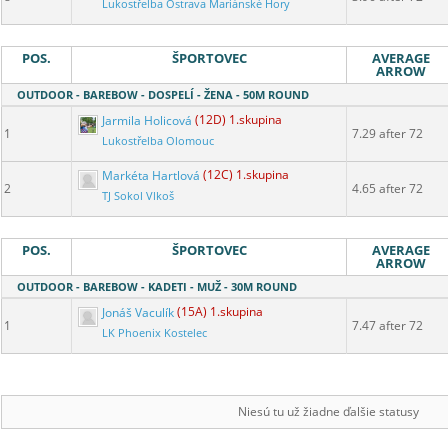
Lukostřelba Ostrava Mariánské Hory
POS.
ŠPORTOVEC
AVERAGE
ARROW
OUTDOOR - BAREBOW - DOSPELÍ - ŽENA - 50M ROUND
Jarmila Holicová
(12D) 1.skupina
1
7.29 after 72
Lukostřelba Olomouc
Markéta Hartlová
(12C) 1.skupina
2
4.65 after 72
TJ Sokol Vlkoš
POS.
ŠPORTOVEC
AVERAGE
ARROW
OUTDOOR - BAREBOW - KADETI - MUŽ - 30M ROUND
Jonáš Vaculík
(15A) 1.skupina
1
7.47 after 72
LK Phoenix Kostelec
Niesú tu už žiadne ďalšie statusy