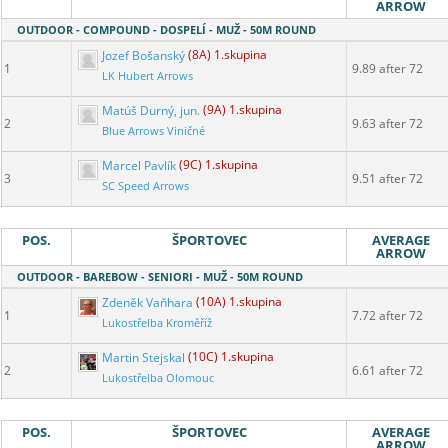
ARROW
OUTDOOR - COMPOUND - DOSPELÍ - MUŽ - 50M ROUND
Jozef Bošanský
(8A) 1.skupina
1
9.89 after 72
LK Hubert Arrows
Matúš Durný, jun.
(9A) 1.skupina
2
9.63 after 72
Blue Arrows Viničné
Marcel Pavlík
(9C) 1.skupina
3
9.51 after 72
SC Speed Arrows
POS.
ŠPORTOVEC
AVERAGE
ARROW
OUTDOOR - BAREBOW - SENIORI - MUŽ - 50M ROUND
Zdeněk Vaňhara
(10A) 1.skupina
1
7.72 after 72
Lukostřelba Kroměříž
Martin Stejskal
(10C) 1.skupina
2
6.61 after 72
Lukostřelba Olomouc
POS.
ŠPORTOVEC
AVERAGE
ARROW