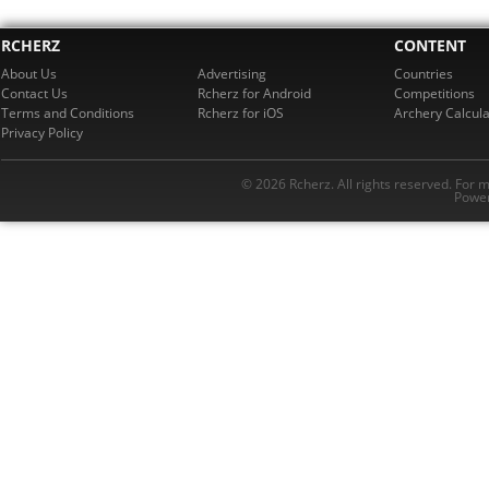
RCHERZ
CONTENT
About Us
Advertising
Countries
Contact Us
Rcherz for Android
Competitions
Terms and Conditions
Rcherz for iOS
Archery Calcula
Privacy Policy
© 2026 Rcherz. All rights reserved. For 
Power