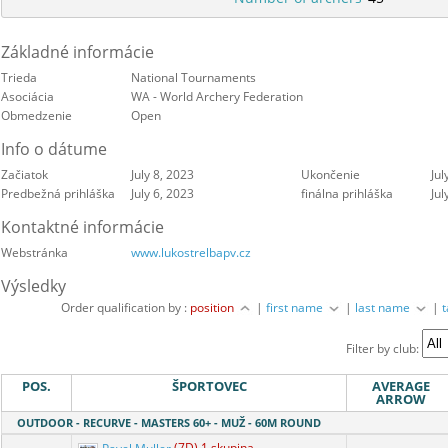
Základné informácie
Trieda
National Tournaments
Asociácia
WA - World Archery Federation
Obmedzenie
Open
Info o dátume
Začiatok
July 8, 2023
Ukončenie
Jul
Predbežná prihláška
July 6, 2023
finálna prihláška
Jul
Kontaktné informácie
Webstránka
www.lukostrelbapv.cz
Výsledky
Order qualification by :
position
|
first name
|
last name
|
Filter by club:
POS.
ŠPORTOVEC
AVERAGE
ARROW
OUTDOOR - RECURVE - MASTERS 60+ - MUŽ - 60M ROUND