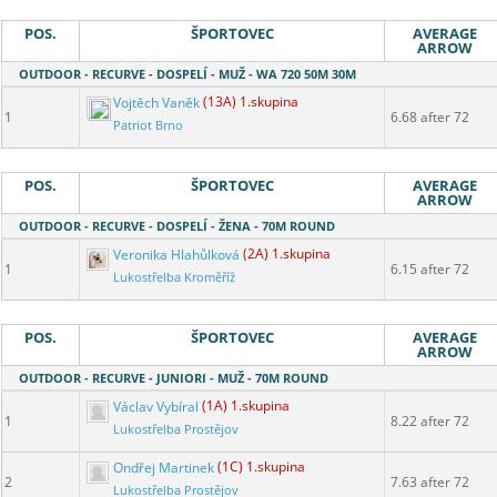
POS.
ŠPORTOVEC
AVERAGE
ARROW
OUTDOOR - RECURVE - DOSPELÍ - MUŽ - WA 720 50M 30M
Vojtěch Vaněk
(13A) 1.skupina
1
6.68 after 72
Patriot Brno
POS.
ŠPORTOVEC
AVERAGE
ARROW
OUTDOOR - RECURVE - DOSPELÍ - ŽENA - 70M ROUND
Veronika Hlahůlková
(2A) 1.skupina
1
6.15 after 72
Lukostřelba Kroměříž
POS.
ŠPORTOVEC
AVERAGE
ARROW
OUTDOOR - RECURVE - JUNIORI - MUŽ - 70M ROUND
Václav Vybíral
(1A) 1.skupina
1
8.22 after 72
Lukostřelba Prostějov
Ondřej Martinek
(1C) 1.skupina
2
7.63 after 72
Lukostřelba Prostějov