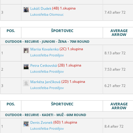
Lukáš Dudek
(4B) 1.skupina
3
7.43 after 72
Lukostřelba Olomouc
POS.
ŠPORTOVEC
AVERAGE
ARROW
OUTDOOR - RECURVE - JUNIORI - ŽENA - 70M ROUND
Mariia Kovalenko
(2C) 1.skupina
1
8.13 after 72
Lukostřelba Prostějov
Petra Cetkovská
(2B) 1.skupina
2
7.53 after 72
Lukostřelba Prostějov
Markéta Jančíková
(2D) 1.skupina
3
6.21 after 72
Lukostřelba Prostějov
POS.
ŠPORTOVEC
AVERAGE
ARROW
OUTDOOR - RECURVE - KADETI - MUŽ - 60M ROUND
Denis Zvonek
(6D) 1.skupina
1
8.4 after 72
Lukostřelba Prostějov