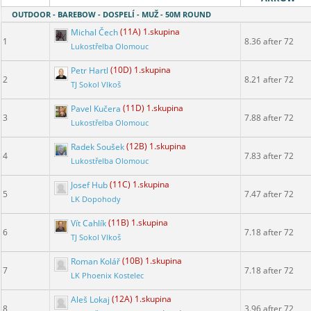
OUTDOOR - BAREBOW - DOSPELÍ - MUŽ - 50M ROUND
Michal Čech
(11A) 1.skupina
1
8.36 after 72
Lukostřelba Olomouc
Petr Hartl
(10D) 1.skupina
2
8.21 after 72
TJ Sokol Vlkoš
Pavel Kučera
(11D) 1.skupina
3
7.88 after 72
Lukostřelba Olomouc
Radek Soušek
(12B) 1.skupina
4
7.83 after 72
Lukostřelba Olomouc
Josef Hub
(11C) 1.skupina
5
7.47 after 72
LK Dopohody
Vít Cahlík
(11B) 1.skupina
6
7.18 after 72
TJ Sokol Vlkoš
Roman Kolář
(10B) 1.skupina
7
7.18 after 72
LK Phoenix Kostelec
Aleš Lokaj
(12A) 1.skupina
8
3.96 after 72