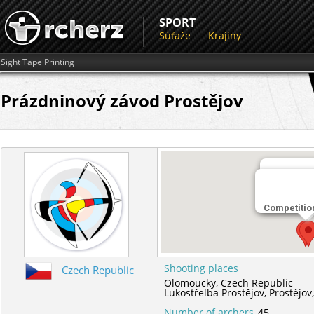
SPORT
Súťaže
Krajiny
Sight Tape Printing
Prázdninový závod Prostějov
Miesto str
Competitio
Lukostřelb
Shooting places
Czech Republic
Olomoucky,
Czech Republic
Lukostřelba Prostějov,
Prostějov
Number of archers
45