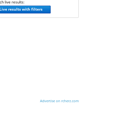
h live results:
Live results with filters
Advertise on rcherz.com