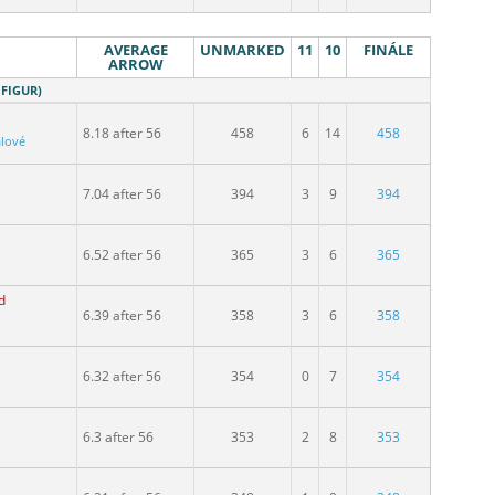
AVERAGE
UNMARKED
11
10
FINÁLE
ARROW
 FIGUR)
8.18 after 56
458
6
14
458
álové
7.04 after 56
394
3
9
394
6.52 after 56
365
3
6
365
d
6.39 after 56
358
3
6
358
6.32 after 56
354
0
7
354
6.3 after 56
353
2
8
353