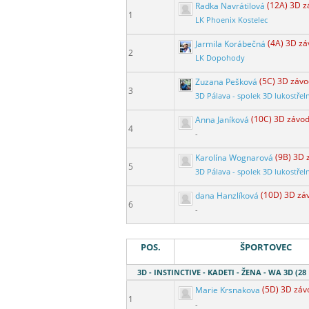
Radka Navrátilová
(12A) 3D z
1
LK Phoenix Kostelec
Jarmila Korábečná
(4A) 3D zá
2
LK Dopohody
Zuzana Pešková
(5C) 3D závo
3
3D Pálava - spolek 3D lukostřel
Anna Janíková
(10C) 3D závo
4
-
Karolína Wognarová
(9B) 3D 
5
3D Pálava - spolek 3D lukostřel
dana Hanzlíková
(10D) 3D zá
6
-
POS.
ŠPORTOVEC
3D - INSTINCTIVE - KADETI - ŽENA - WA 3D (28
Marie Krsnakova
(5D) 3D záv
1
-