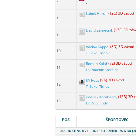
7
-
Luboš Hanzlík
(2C) 3D závod
8
-
David Zámečník
(13E) 3D záv
9
-
Václav Kappel
(8D) 3D závod
10
TJ Sokol Tišnov
Roman Kolář
(7E) 3D závod
11
LK Phoenix Kostelec
Jiří Rous
(9A) 3D závod
12
TJ Sokol Tišnov
Zdeněk Korábečný
(13B) 3D 
13
LK Dopohody
POS.
ŠPORTOVEC
3D - INSTINCTIVE - DOSPELÍ - ŽENA - WA 3D (2