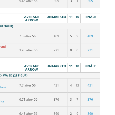
5.45 after 56
305
3
1
305
AVERAGE
UNMARKED
11
10
FINÁLE
ARROW
28 FIGUR)
7.3 after 56
409
5
9
409
ávod
3.95 after 56
221
0
0
221
AVERAGE
UNMARKED
11
10
FINÁLE
ARROW
- WA 3D (28 FIGUR)
7.7 after 56
431
4
13
431
álové
6.71 after 56
376
3
7
376
nice
6.43 after 56
360
2
9
360