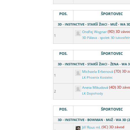
POS.
ŠPORTOVEC
3D - INSTINCTIVE - STARŠÍ ŽIACI - MUŽ - WA 3
Ondřej Wognar
(9D) 3D závo
1
3D Pálava - spolek 3D lukostřel
POS.
ŠPORTOVEC
3D - INSTINCTIVE - STARŠÍ ŽIACI - ŽENA - WA 3
Michaela Erbenová
(7D) 3D z
1
LK Phoenix Kostelec
Aneta Mikudová
(4D) 3D záv
2
LK Dopohody
POS.
ŠPORTOVEC
3D - INSTINCTIVE - BOWMAN - MUŽ - WA 3D (2
Jiří Rous ml.
(9C) 3D závod