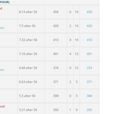
 FIGUR)
od
8.14 after 56
456
6
16
456
7.5 after 56
420
2
14
420
nice
7.32 after 56
410
4
10
410
7.16 after 56
401
4
13
401
6.68 after 56
374
0
12
374
nice
6.63 after 56
371
2
5
371
5.5 after 56
308
0
5
308
vod
5.21 after 56
292
1
0
292