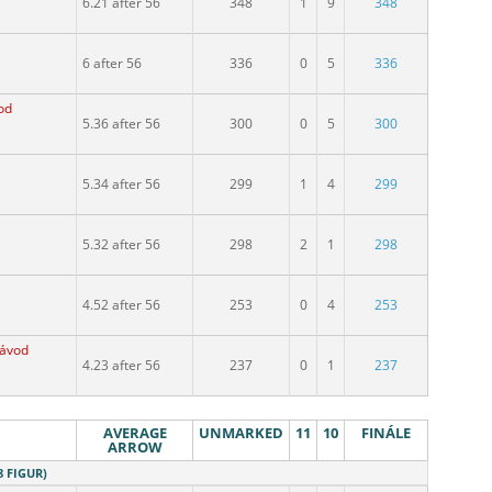
6.21 after 56
348
1
9
348
6 after 56
336
0
5
336
od
5.36 after 56
300
0
5
300
5.34 after 56
299
1
4
299
5.32 after 56
298
2
1
298
4.52 after 56
253
0
4
253
závod
4.23 after 56
237
0
1
237
AVERAGE
UNMARKED
11
10
FINÁLE
ARROW
8 FIGUR)