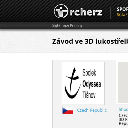
SPO
Súťaž
Sight Tape Printing
Závod ve 3D lukostřel
Shoo
Czech Republic
Czec
3D P
Repu