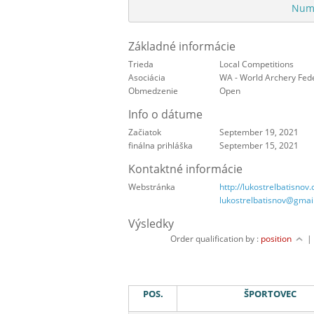
Numb
Základné informácie
Trieda
Local Competitions
Asociácia
WA - World Archery Fed
Obmedzenie
Open
Info o dátume
Začiatok
September 19, 2021
finálna prihláška
September 15, 2021
Kontaktné informácie
Webstránka
http://lukostrelbatisnov.c
lukostrelbatisnov@gmai
Výsledky
Order qualification by :
position
POS.
ŠPORTOVEC