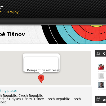
RT
e
Krajiny
bě Tišnov
CO
Miesto streľby
3D Parkur Odysea Tišnov
Competition address
ting places
h Republic,
Czech Republic
arkur Odysea Tišnov,
Tišnov,
Czech Republic,
Czech
AC
blic