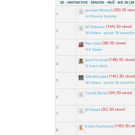
3D - INSTINCTIVE - SENIORI - MUŽ - WA 3D (28
Jaroslav Wunsch
(3D) 3D záv
1
LK Phoenix Kostelec
Jiří Gebauer
(14A) 3D závod
2
3D Pálava - spolek 3D lukostřel
Petr Gala
(3B) 3D závod
3
SLK Opava
Josef Hromek
(14B) 3D závod
4
TJ Sokol Vlkoš
Zdeněk Lukáč
(14C) 3D závod
5
3D Pálava - spolek 3D lukostřel
Tomáš Borek
(3A) 3D závod
6
-
Jiří Kosek
(3C) 3D závod
7
-
Evžen Svanovský
(14D) 3D zá
8
-