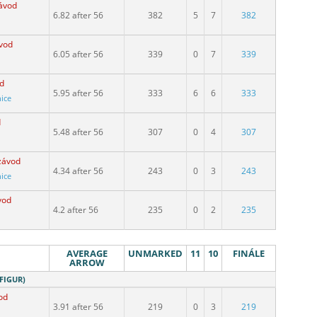
ávod
6.82 after 56
382
5
7
382
vod
6.05 after 56
339
0
7
339
d
5.95 after 56
333
6
6
333
nice
d
5.48 after 56
307
0
4
307
závod
4.34 after 56
243
0
3
243
nice
vod
4.2 after 56
235
0
2
235
AVERAGE
UNMARKED
11
10
FINÁLE
ARROW
 FIGUR)
od
3.91 after 56
219
0
3
219