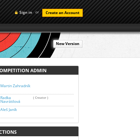
or
Sign in
Create an Account
New Version
MPETITION ADMIN
Martin Zahradník
Radka
( Creator )
Navrátilová
Aleš Janík
TIONS