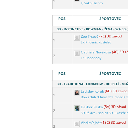
1
TJ Sokol Tišnov
POS.
ŠPORTOVEC
3D - INSTINCTIVE - BOWMAN - ŽENA - WA 3D (
Zoe Trsová
(7C) 3D závod
1
LK Phoenix Kostelec
Gabriela Nováková
(4C) 3D z
2
LK Dopohody
POS.
ŠPORTOVEC
3D - TRADITIONAL LONGBOW - DOSPELÍ - MUŽ 
Ladislav Korab
(6D) 3D závod
1
Bows club "Chimera" Hradec Kr
Dalibor Peška
(5A) 3D závod
2
3D Pálava - spolek 3D lukostřel
Vladimír Jošt
(13C) 3D závod
3