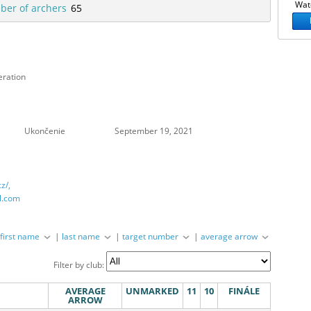
Watc
er of archers
65
eration
Ukončenie
September 19, 2021
z/,
l.com
|
first name
|
last name
|
target number
|
average arrow
Filter by club:
AVERAGE
UNMARKED
11
10
FINÁLE
ARROW