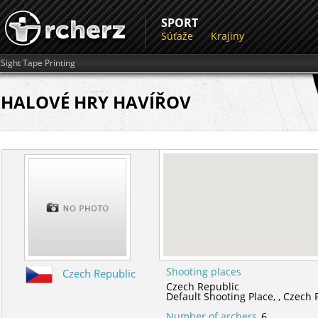
SPORT
Súťaže
Krajiny
Sight Tape Printing
HALOVÉ HRY HAVÍŘOV
Shooting places
Czech Republic
Czech Republic
Default Shooting Place,
,
Czech 
Number of archers
6