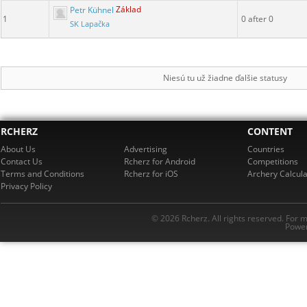
Petr Kühnel
Základ
1
0 after 0
SK Lapačka
Niesú tu už žiadne ďalšie statusy
RCHERZ
CONTENT
About Us
Advertising
Countries
Contact Us
Rcherz for Android
Competitions
Terms and Conditions
Rcherz for iOS
Archery Calcula
Privacy Policy
© 2026 Rcherz. All rights reserved. For 
Power