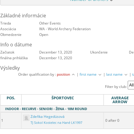
Základné informácie
Trieda
Other Events
Asociácia
WA - World Archery Federation
Obmedzenie
Open
Info o dátume
Začiatok
December 13, 2020
Ukončenie
De
finálna prihláška
December 13, 2020
Výsledky
Order qualification by :
position
|
first name
|
last name
|
Filter by club:
POS.
ŠPORTOVEC
AVERAGE
ARROW
INDOOR - RECURVE - SENIORI - ŽENA - 18M ROUND
Zdeňka Hegedüsová
1
0 after 0
TJ Sokol Kostelec na Hané LK1997