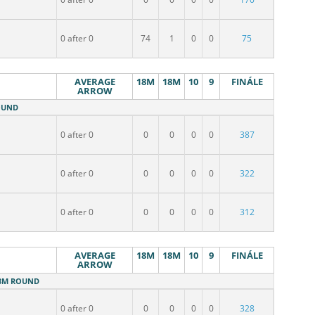
0 after 0
74
1
0
0
75
AVERAGE
18M
18M
10
9
FINÁLE
ARROW
ROUND
0 after 0
0
0
0
0
387
0 after 0
0
0
0
0
322
0 after 0
0
0
0
0
312
AVERAGE
18M
18M
10
9
FINÁLE
ARROW
 18M ROUND
0 after 0
0
0
0
0
328