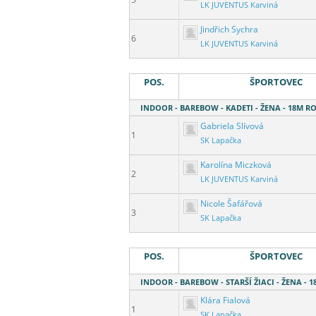
LK JUVENTUS Karviná
Jindřich Sychra
6
LK JUVENTUS Karviná
POS.
ŠPORTOVEC
INDOOR - BAREBOW - KADETI - ŽENA - 18M 
Gabriela Slívová
1
SK Lapačka
Karolína Miczková
2
LK JUVENTUS Karviná
Nicole Šafářová
3
SK Lapačka
POS.
ŠPORTOVEC
INDOOR - BAREBOW - STARŠÍ ŽIACI - ŽENA -
Klára Fialová
1
SK Lapačka