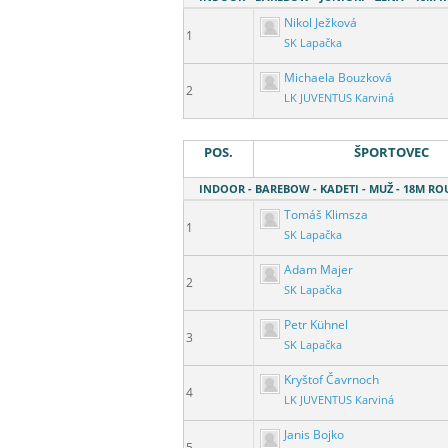
Nikol Ježková
1
SK Lapačka
Michaela Bouzková
2
LK JUVENTUS Karviná
POS.
ŠPORTOVEC
INDOOR - BAREBOW - KADETI - MUŽ - 18M R
Tomáš Klimsza
1
SK Lapačka
Adam Majer
2
SK Lapačka
Petr Kühnel
3
SK Lapačka
Kryštof Čavrnoch
4
LK JUVENTUS Karviná
Janis Bojko
5