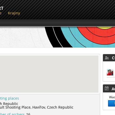
RT
e
Krajiny
CO
AC
Watc
ting places
h Republic
ult Shooting Place,
Havířov,
Czech Republic
er of archers
16