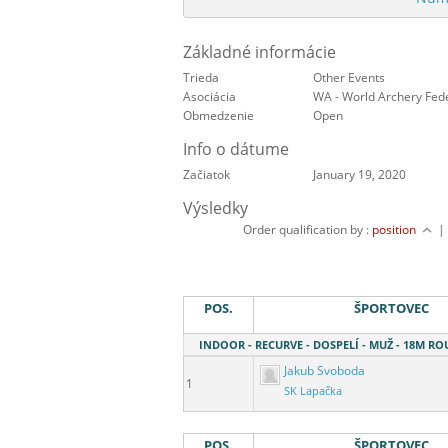
Základné informácie
Trieda
Other Events
Asociácia
WA - World Archery Fed
Obmedzenie
Open
Info o dátume
Začiatok
January 19, 2020
Výsledky
Order qualification by :
position
POS.
ŠPORTOVEC
INDOOR - RECURVE - DOSPELÍ - MUŽ - 18M R
Jakub Svoboda
1
SK Lapačka
POS.
ŠPORTOVEC