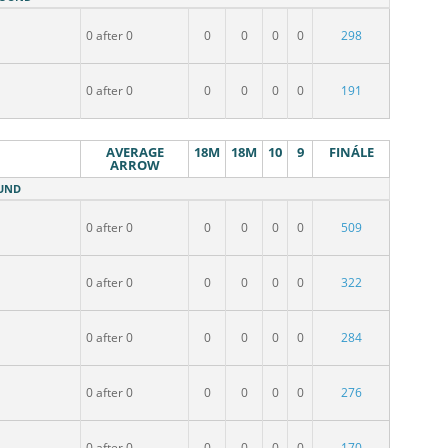
0 after 0
0
0
0
0
298
0 after 0
0
0
0
0
191
AVERAGE
18M
18M
10
9
FINÁLE
ARROW
OUND
0 after 0
0
0
0
0
509
0 after 0
0
0
0
0
322
0 after 0
0
0
0
0
284
0 after 0
0
0
0
0
276
0 after 0
0
0
0
0
170