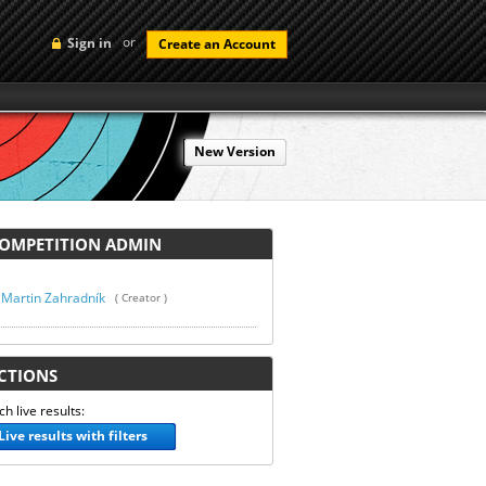
or
Sign in
Create an Account
New Version
MPETITION ADMIN
Martin Zahradník
( Creator )
TIONS
h live results:
Live results with filters