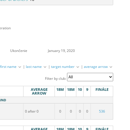
eration
Ukončenie
January 19, 2020
|
first name
|
last name
|
target number
|
average arrow
Filter by club:
AVERAGE
18M
18M
10
9
FINÁLE
ARROW
OUND
0 after 0
0
0
0
0
536
AVERAGE
18M
18M
10
9
FINÁLE