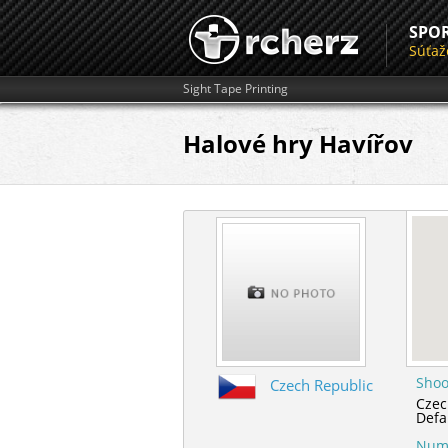
SPO
Súťaž
Sight Tape Printing
Halové hry Havířov
Shoo
Czech Republic
Czec
Defa
Numb