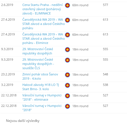
2.6.2019
Cena Startu Praha - nedělní
577
60m round
otevřený závod (pohárový
závod) - ELIMINACE
27.4.2019
Čarodějnická WA 2019 – WA
613
60m round
STAR závod a závod Českého
poháru
27.4.2019
Čarodějnická WA 2019 – WA
613
60m round
STAR závod a závod Českého
poháru - Elimince
9.3.2019
29. Mistrovství České
555
18m round
republiky dospělých
9.3.2019
29. Mistrovství České
555
18m round
republiky dospělých -
soutěže ČLS
23.2.2019
Zimní pohár obce Šanov
548
18m round
2019 - 4.kolo
3.2.2019
Halové závody H18 LO TJ
538
18m round
Start Brno- 3. kolo
22.12.2018
Vánoční turnaj v Humpolci
527
18m round
"2018" - eliminace
22.12.2018
Vánoční turnaj v Humpolci
527
18m round
"2018"
Nejsou další výsledky