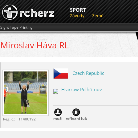
SPORT
Závody
Země
Sight Tape Printing
Miroslav
Háva RL
Czech Republic
H-arrow Pelhřimov
muži
reflexní luk
Reg. č.:
11400192