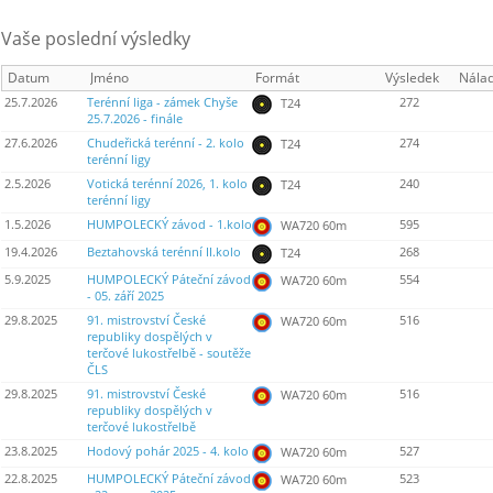
Vaše poslední výsledky
Datum
Jméno
Formát
Výsledek
Nála
25.7.2026
Terénní liga - zámek Chyše
272
T24
25.7.2026 - finále
27.6.2026
Chudeřická terénní - 2. kolo
274
T24
terénní ligy
2.5.2026
Votická terénní 2026, 1. kolo
240
T24
terénní ligy
1.5.2026
HUMPOLECKÝ závod - 1.kolo
595
WA720 60m
19.4.2026
Beztahovská terénní II.kolo
268
T24
5.9.2025
HUMPOLECKÝ Páteční závod
554
WA720 60m
- 05. září 2025
29.8.2025
91. mistrovství České
516
WA720 60m
republiky dospělých v
terčové lukostřelbě - soutěže
ČLS
29.8.2025
91. mistrovství České
516
WA720 60m
republiky dospělých v
terčové lukostřelbě
23.8.2025
Hodový pohár 2025 - 4. kolo
527
WA720 60m
22.8.2025
HUMPOLECKÝ Páteční závod
523
WA720 60m