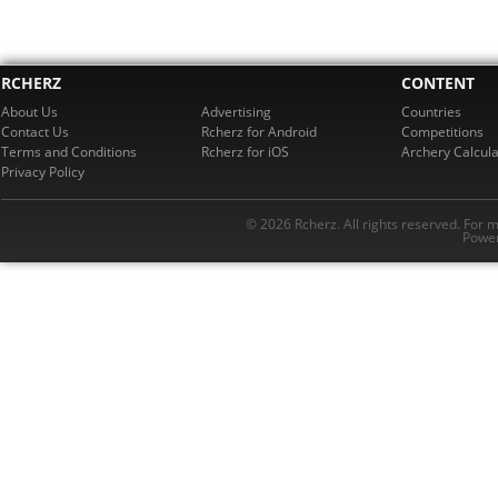
RCHERZ
CONTENT
About Us
Advertising
Countries
Contact Us
Rcherz for Android
Competitions
Terms and Conditions
Rcherz for iOS
Archery Calcula
Privacy Policy
© 2026 Rcherz. All rights reserved. For 
Power