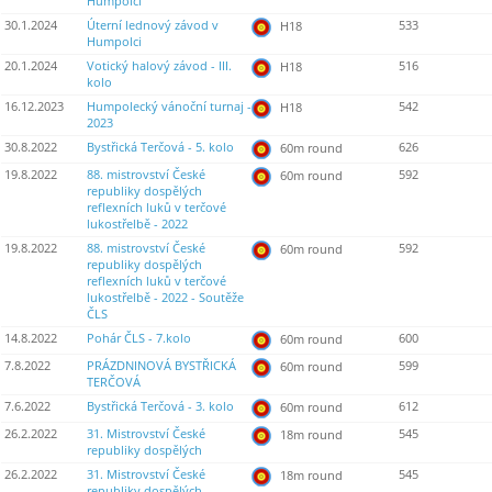
Humpolci
30.1.2024
Úterní lednový závod v
533
H18
Humpolci
20.1.2024
Votický halový závod - III.
516
H18
kolo
16.12.2023
Humpolecký vánoční turnaj -
542
H18
2023
30.8.2022
Bystřická Terčová - 5. kolo
626
60m round
19.8.2022
88. mistrovství České
592
60m round
republiky dospělých
reflexních luků v terčové
lukostřelbě - 2022
19.8.2022
88. mistrovství České
592
60m round
republiky dospělých
reflexních luků v terčové
lukostřelbě - 2022 - Soutěže
ČLS
14.8.2022
Pohár ČLS - 7.kolo
600
60m round
7.8.2022
PRÁZDNINOVÁ BYSTŘICKÁ
599
60m round
TERČOVÁ
7.6.2022
Bystřická Terčová - 3. kolo
612
60m round
26.2.2022
31. Mistrovství České
545
18m round
republiky dospělých
26.2.2022
31. Mistrovství České
545
18m round
republiky dospělých -