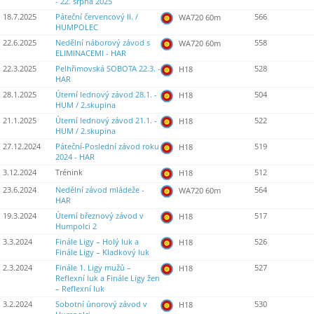
- 22. srpna 2025
18.7.2025
Páteční červencový II. /
566
WA720 60m
HUMPOLEC
22.6.2025
Nedělní náborový závod s
558
WA720 60m
ELIMINACEMI - HAR
22.3.2025
Pelhřimovská SOBOTA 22.3. -
528
H18
HAR
28.1.2025
Úterní lednový závod 28.1. -
504
H18
HUM / 2.skupina
21.1.2025
Úterní lednový závod 21.1. -
522
H18
HUM / 2.skupina
27.12.2024
Páteční-Poslední závod roku
519
H18
2024 - HAR
3.12.2024
Trénink
512
H18
23.6.2024
Nedělní závod mládeže -
564
WA720 60m
HAR
19.3.2024
Úterní březnový závod v
517
H18
Humpolci 2
3.3.2024
Finále Ligy – Holý luk a
526
H18
Finále Ligy – Kladkový luk
2.3.2024
Finále 1. Ligy mužů –
527
H18
Reflexní luk a Finále Ligy žen
– Reflexní luk
3.2.2024
Sobotní únorový závod v
530
H18