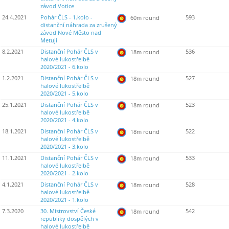
závod Votice
24.4.2021
Pohár ČLS - 1.kolo -
593
60m round
distanční náhrada za zrušený
závod Nové Město nad
Metují
8.2.2021
Distanční Pohár ČLS v
536
18m round
halové lukostřelbě
2020/2021 - 6.kolo
1.2.2021
Distanční Pohár ČLS v
527
18m round
halové lukostřelbě
2020/2021 - 5.kolo
25.1.2021
Distanční Pohár ČLS v
523
18m round
halové lukostřelbě
2020/2021 - 4.kolo
18.1.2021
Distanční Pohár ČLS v
522
18m round
halové lukostřelbě
2020/2021 - 3.kolo
11.1.2021
Distanční Pohár ČLS v
533
18m round
halové lukostřelbě
2020/2021 - 2.kolo
4.1.2021
Distanční Pohár ČLS v
528
18m round
halové lukostřelbě
2020/2021 - 1.kolo
7.3.2020
30. Mistrovství České
542
18m round
republiky dospělých v
halové lukostřelbě