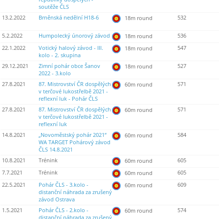
soutěže ČLS
13.2.2022
Brněnská nedělní H18-6
532
18m round
5.2.2022
Humpolecký únorový závod
536
18m round
22.1.2022
Votický halový závod - III.
547
18m round
kolo - 2. skupina
29.12.2021
Zimní pohár obce Šanov
527
18m round
2022 - 3.kolo
27.8.2021
87. Mistrovství ČR dospělých
571
60m round
v terčové lukostřelbě 2021 -
reflexní luk - Pohár ČLS
27.8.2021
87. Mistrovství ČR dospělých
571
60m round
v terčové lukostřelbě 2021 -
reflexní luk
14.8.2021
„Novoměstský pohár 2021“
584
60m round
WA TARGET Pohárový závod
ČLS 14.8.2021
10.8.2021
Trénink
605
60m round
7.7.2021
Trénink
605
60m round
22.5.2021
Pohár ČLS - 3.kolo -
609
60m round
distanční náhrada za zrušený
závod Ostrava
1.5.2021
Pohár ČLS - 2.kolo -
574
60m round
distanční náhrada za zrušený