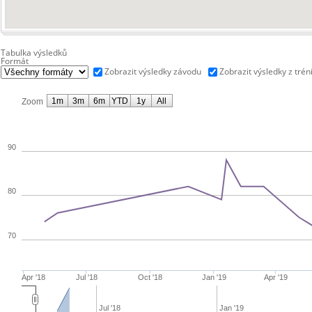
Tabulka výsledků
Formát
Zobrazit výsledky závodu
Zobrazit výsledky z trén
1m
3m
6m
YTD
1y
All
Zoom
90
80
70
Apr '18
Jul '18
Oct '18
Jan '19
Apr '19
Jul '18
Jan '19