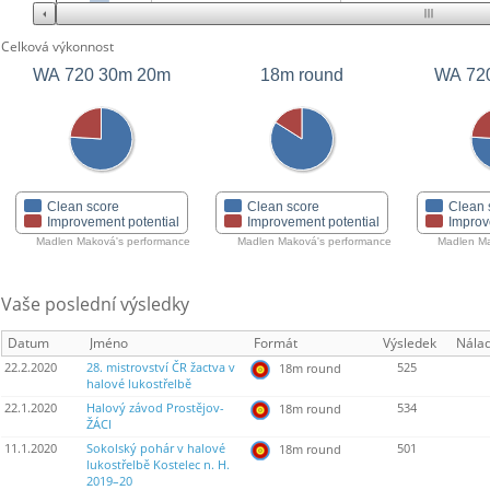
Celková výkonnost
WA 720 30m 20m
18m round
WA 72
Clean score
Clean score
Clean 
Improvement potential
Improvement potential
Improv
Madlen Maková's performance
Madlen Maková's performance
Madlen Ma
Vaše poslední výsledky
Datum
Jméno
Formát
Výsledek
Nála
22.2.2020
28. mistrovství ČR žactva v
525
18m round
halové lukostřelbě
22.1.2020
Halový závod Prostějov-
534
18m round
ŽÁCI
11.1.2020
Sokolský pohár v halové
501
18m round
lukostřelbě Kostelec n. H.
2019–20