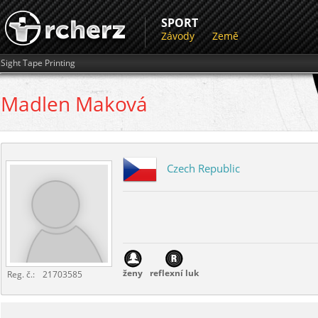
SPORT
Závody
Země
Sight Tape Printing
Madlen
Maková
Czech Republic
ženy
reflexní luk
Reg. č.:
21703585