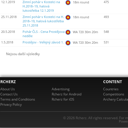
12.1.2019
Zimní pohár v Kostelci na
475
18m round
H.2018–19, halová
lukostřelba 12.1.2019
25.11.2018
Zimní pohár v Kostelci na H.
493
18m round
2018–19, halová lukostřelba
25.11.2018
20.5.2018
Pohár ČLS - Cena Prostějova
548
WA 720 30m 20m
neděle
1.5.2018
Prostějov - Veřejný závod 1.
531
WA 720 30m 20m
Nejsou další výsledky
RCHERZ
CONTENT
About Us
Advertising
Countries
Contact Us
Rcherz for Android
Competitions
Terms and Conditions
Rcherz for iOS
Archery Calcula
Privacy Policy
© 2026 Rcherz. All rights reserved. For 
Power