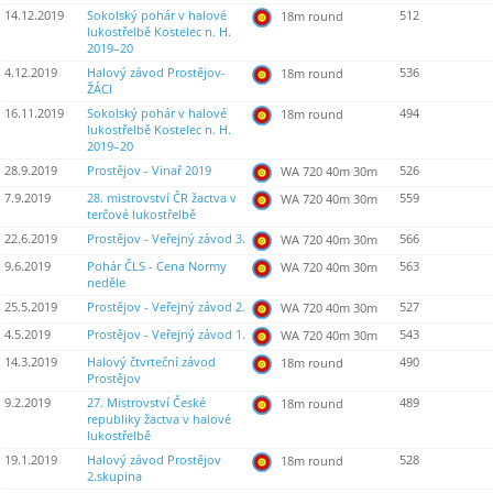
14.12.2019
Sokolský pohár v halové
512
18m round
lukostřelbě Kostelec n. H.
2019–20
4.12.2019
Halový závod Prostějov-
536
18m round
ŽÁCI
16.11.2019
Sokolský pohár v halové
494
18m round
lukostřelbě Kostelec n. H.
2019–20
28.9.2019
Prostějov - Vinař 2019
526
WA 720 40m 30m
7.9.2019
28. mistrovství ČR žactva v
559
WA 720 40m 30m
terčové lukostřelbě
22.6.2019
Prostějov - Veřejný závod 3.
566
WA 720 40m 30m
9.6.2019
Pohár ČLS - Cena Normy
563
WA 720 40m 30m
neděle
25.5.2019
Prostějov - Veřejný závod 2.
527
WA 720 40m 30m
4.5.2019
Prostějov - Veřejný závod 1.
543
WA 720 40m 30m
14.3.2019
Halový čtvrteční závod
490
18m round
Prostějov
9.2.2019
27. Mistrovství České
489
18m round
republiky žactva v halové
lukostřelbě
19.1.2019
Halový závod Prostějov
528
18m round
2.skupina