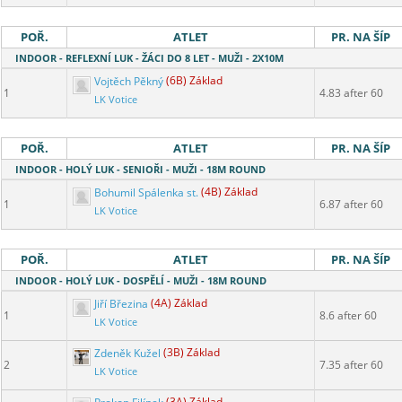
POŘ.
ATLET
PR. NA ŠÍP
INDOOR - REFLEXNÍ LUK - ŽÁCI DO 8 LET - MUŽI - 2X10M
Vojtěch Pěkný
(6B) Základ
1
4.83 after 60
LK Votice
POŘ.
ATLET
PR. NA ŠÍP
INDOOR - HOLÝ LUK - SENIOŘI - MUŽI - 18M ROUND
Bohumil Spálenka st.
(4B) Základ
1
6.87 after 60
LK Votice
POŘ.
ATLET
PR. NA ŠÍP
INDOOR - HOLÝ LUK - DOSPĚLÍ - MUŽI - 18M ROUND
Jiří Březina
(4A) Základ
1
8.6 after 60
LK Votice
Zdeněk Kužel
(3B) Základ
2
7.35 after 60
LK Votice