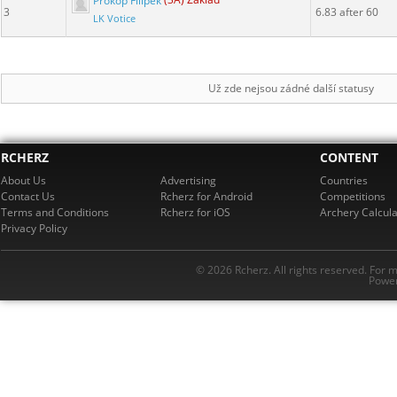
Prokop Filípek
(3A) Základ
3
6.83 after 60
LK Votice
Už zde nejsou zádné další statusy
RCHERZ
CONTENT
About Us
Advertising
Countries
Contact Us
Rcherz for Android
Competitions
Terms and Conditions
Rcherz for iOS
Archery Calcula
Privacy Policy
© 2026 Rcherz. All rights reserved. For 
Power