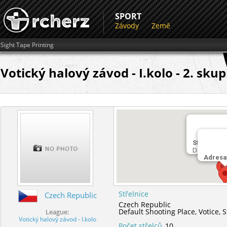
SPORT
Závody
Země
Sight Tape Printing
Votický halový závod - I.kolo - 2. sku
Střelnice
Default Sho
Adresa
Střelnice
Czech Republic
Czech Republic
Default Shooting Place,
Votice,
S
League:
Votický halový závod - I.kolo
Počet střelců
10