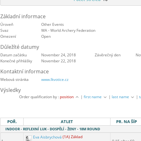
Základní informace
Úroveň
Other Events
Svaz
WA - World Archery Federation
Omezení
Open
Důležíté datumy
Datum začátku
November 24, 2018
Závěrečný den
No
Konečné přihlášky
November 22, 2018
Kontaktní informace
Webová stránka
www.lkvotice.cz
Výsledky
Order qualification by :
position
|
first name
|
last name
|
POŘ.
ATLET
PR. NA ŠÍP
INDOOR - REFLEXNÍ LUK - DOSPĚLÍ - ŽENY - 18M ROUND
Eva Aisbrychová
(1A) Základ