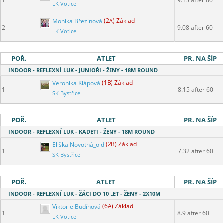
1
9.15 after 60
LK Votice
Monika Březinová
(2A) Základ
2
9.08 after 60
LK Votice
POŘ.
ATLET
PR. NA ŠÍP
INDOOR - REFLEXNÍ LUK - JUNIOŘI - ŽENY - 18M ROUND
Veronika Klápová
(1B) Základ
1
8.15 after 60
SK Bystřice
POŘ.
ATLET
PR. NA ŠÍP
INDOOR - REFLEXNÍ LUK - KADETI - ŽENY - 18M ROUND
Eliška Novotná_old
(2B) Základ
1
7.32 after 60
SK Bystřice
POŘ.
ATLET
PR. NA ŠÍP
INDOOR - REFLEXNÍ LUK - ŽÁCI DO 10 LET - ŽENY - 2X10M
Viktorie Budínová
(6A) Základ
1
8.9 after 60
LK Votice