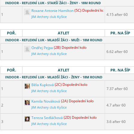
INDOOR - REFLEXNÍ LUK - STARŠÍ ŽÁCI - ŽENY - 18M ROUND
Roxane Antonie Hamilton
(5C) Dopolední kolo
1
4.15 after 60
JIM Archery club Kyšice
POŘ.
ATLET
PR. NA ŠÍP
INDOOR - REFLEXNÍ LUK - MLADŠÍ ŽÁCI - MUŽI - 18M ROUND
Ondřej Pejpa
(2B) Dopolední kolo
1
6.62 after 60
JIM Archery club Kyšice
POŘ.
ATLET
PR. NA ŠÍP
INDOOR - REFLEXNÍ LUK - MLADŠÍ ŽÁCI - ŽENY - 18M ROUND
Běla Kupková
(2C) Dopolední kolo
1
7.37 after 60
JIM Archery club Kyšice
Kamila Nováková
(2A) Dopolední kolo
2
4.7 after 60
JIM Archery club Kyšice
Tereza Sedláčková
(2D) Dopolední kolo
3
3.6 after 60
JIM Archery club Kyšice