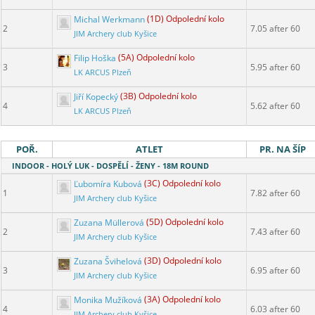
Michal Werkmann
(1D) Odpolední kolo
2
7.05 after 60
JIM Archery club Kyšice
Filip Hoška
(5A) Odpolední kolo
3
5.95 after 60
LK ARCUS Plzeň
Jiří Kopecký
(3B) Odpolední kolo
4
5.62 after 60
LK ARCUS Plzeň
POŘ.
ATLET
PR. NA ŠÍP
INDOOR - HOLÝ LUK - DOSPĚLÍ - ŽENY - 18M ROUND
Ľubomíra Kubová
(3C) Odpolední kolo
1
7.82 after 60
JIM Archery club Kyšice
Zuzana Müllerová
(5D) Odpolední kolo
2
7.43 after 60
JIM Archery club Kyšice
Zuzana Švihelová
(3D) Odpolední kolo
3
6.95 after 60
JIM Archery club Kyšice
Monika Mužíková
(3A) Odpolední kolo
4
6.03 after 60
JIM Archery club Kyšice