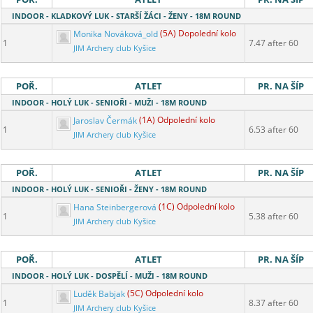
INDOOR - KLADKOVÝ LUK - STARŠÍ ŽÁCI - ŽENY - 18M ROUND
Monika Nováková_old
(5A) Dopolední kolo
1
7.47 after 60
JIM Archery club Kyšice
POŘ.
ATLET
PR. NA ŠÍP
INDOOR - HOLÝ LUK - SENIOŘI - MUŽI - 18M ROUND
Jaroslav Čermák
(1A) Odpolední kolo
1
6.53 after 60
JIM Archery club Kyšice
POŘ.
ATLET
PR. NA ŠÍP
INDOOR - HOLÝ LUK - SENIOŘI - ŽENY - 18M ROUND
Hana Steinbergerová
(1C) Odpolední kolo
1
5.38 after 60
JIM Archery club Kyšice
POŘ.
ATLET
PR. NA ŠÍP
INDOOR - HOLÝ LUK - DOSPĚLÍ - MUŽI - 18M ROUND
Luděk Babjak
(5C) Odpolední kolo
1
8.37 after 60
JIM Archery club Kyšice