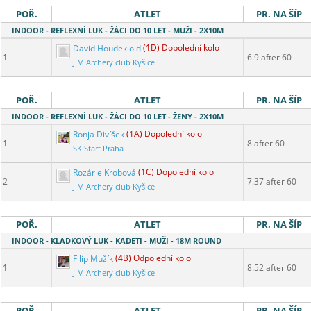
POŘ.
ATLET
PR. NA ŠÍP
INDOOR - REFLEXNÍ LUK - ŽÁCI DO 10 LET - MUŽI - 2X10M
David Houdek old
(1D) Dopolední kolo
1
6.9 after 60
JIM Archery club Kyšice
POŘ.
ATLET
PR. NA ŠÍP
INDOOR - REFLEXNÍ LUK - ŽÁCI DO 10 LET - ŽENY - 2X10M
Ronja Divíšek
(1A) Dopolední kolo
1
8 after 60
SK Start Praha
Rozárie Krobová
(1C) Dopolední kolo
2
7.37 after 60
JIM Archery club Kyšice
POŘ.
ATLET
PR. NA ŠÍP
INDOOR - KLADKOVÝ LUK - KADETI - MUŽI - 18M ROUND
Filip Mužík
(4B) Odpolední kolo
1
8.52 after 60
JIM Archery club Kyšice
POŘ.
ATLET
PR. NA ŠÍP