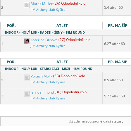
Marek Müller
(2A) Odpolední kolo
2
5.4 after 60
JIM Archery club Kyšice
POŘ.
ATLET
PR. NA ŠÍP
INDOOR - HOLÝ LUK - KADETI - ŽENY - 18M ROUND
Kateřina Filipová
(2C) Odpolední kolo
1
6.27 after 60
JIM Archery club Kyšice
POŘ.
ATLET
PR. NA ŠÍP
INDOOR - HOLÝ LUK - STARŠÍ ŽÁCI - MUŽI - 18M ROUND
Vojtěch Molík
(3B) Dopolední kolo
1
8.5 after 60
JIM Archery club Kyšice
Jan Kleinmond
(3C) Dopolední kolo
2
5.72 after 60
JIM Archery club Kyšice
Už zde nejsou zádné další statusy