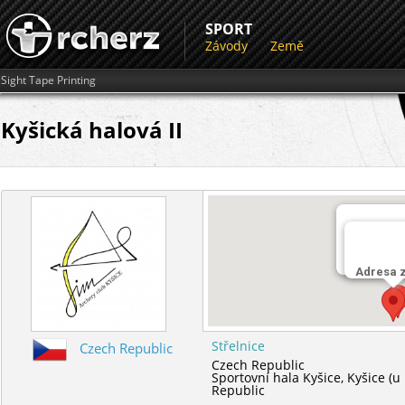
SPORT
Závody
Země
Sight Tape Printing
Kyšická halová II
Střelnice
Sportovní 
Adresa 
Střelnice
Czech Republic
Czech Republic
Sportovní hala Kyšice,
Kyšice (u
Republic