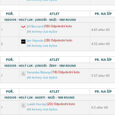
POŘ.
ATLET
PR. NA ŠÍP
INDOOR - HOLÝ LUK - JUNIOŘI - MUŽI - 18M ROUND
Jiří Bernard
(5B) Odpolední kolo
1
4.65 after 60
JIM Archery club Kyšice
Jan Vejvoda
(2B) Odpolední kolo
2
4.52 after 60
JIM Archery club Kyšice
POŘ.
ATLET
PR. NA ŠÍP
INDOOR - HOLÝ LUK - JUNIOŘI - ŽENY - 18M ROUND
Veronika Rátonyi
(1B) Odpolední kolo
1
5.57 after 60
JIM Archery club Kyšice
POŘ.
ATLET
PR. NA ŠÍP
INDOOR - HOLÝ LUK - KADETI - MUŽI - 18M ROUND
Lukáš Horský
(2D) Odpolední kolo
1
6.5 after 60
JIM Archery club Kyšice