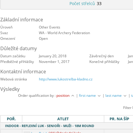
Počet střelců
33
Základní informace
Úroveň
Other Events
Svaz
WA - World Archery Federation
Omezení
Open
Důležíté datumy
Datum začátku
January 20, 2018
Závěrečný den
Ja
Předběžné přihlášky
November 1, 2017
Konečné přihlášky
Ja
Kontaktní informace
Webová stránka
http://www.lukostrelba-kladno.cz
Výsledky
Order qualification by :
position
|
first name
|
last name
|
Filter
POŘ.
ATLET
PR. NA ŠÍP
INDOOR - REFLEXNÍ LUK - SENIOŘI - MUŽI - 18M ROUND