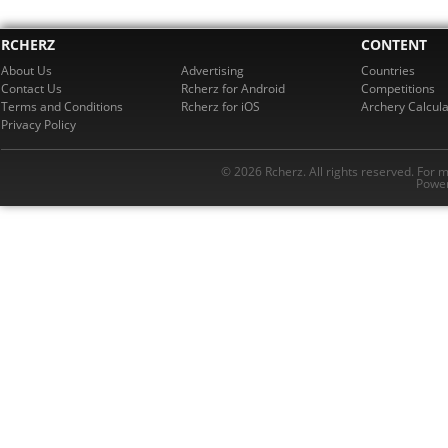
RCHERZ
CONTENT
About Us
Advertising
Countries
Contact Us
Rcherz for Android
Competitions
Terms and Conditions
Rcherz for iOS
Archery Calcula
Privacy Policy
© 2026 Rcherz. All rights reserved. For 
Power