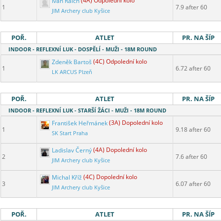
Ivan Raich
(4A) Odpolední kolo
1
7.9 after 60
JIM Archery club Kyšice
POŘ.
ATLET
PR. NA ŠÍP
INDOOR - REFLEXNÍ LUK - DOSPĚLÍ - MUŽI - 18M ROUND
Zdeněk Bartoš
(4C) Odpolední kolo
1
6.72 after 60
LK ARCUS Plzeň
POŘ.
ATLET
PR. NA ŠÍP
INDOOR - REFLEXNÍ LUK - STARŠÍ ŽÁCI - MUŽI - 18M ROUND
František Heřmánek
(3A) Dopolední kolo
1
9.18 after 60
SK Start Praha
Ladislav Černý
(4A) Dopolední kolo
2
7.6 after 60
JIM Archery club Kyšice
Michal Kříž
(4C) Dopolední kolo
3
6.07 after 60
JIM Archery club Kyšice
POŘ.
ATLET
PR. NA ŠÍP