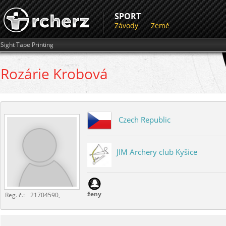
SPORT
Závody
Země
Sight Tape Printing
Rozárie
Krobová
Czech Republic
JIM Archery club Kyšice
ženy
Reg. č.:
21704590,