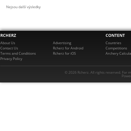
Nejsou další výsledky
RCHERZ
CONTENT
About Us
Advertising
Countries
Contact Us
Rcherz for Android
Competitions
Terms and Conditions
Rcherz for iOS
Archery Calcula
Privacy Policy
© 2026 Rcherz. All rights reserved. For 
Power