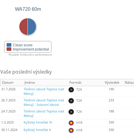
WA720 60m
Clean score
Improvement potential
Rozárie Krobová's performance
Vaše poslední výsledky
Datum
Jméno
Formát
Výsledek
Nála
31.7.2026
Terénní závod Teplice nad
190
T24
Metují
26.7.2025
Terénní závod Teplice nad
233
T24
Metují - Sobotní závod
24.7.2025
Terénní závod Teplice nad
188
T24
Metují
1.3.2025
Kyšický hrneček VI
339
H18
30.11.2024
Kyšický hrneček II
330
H18