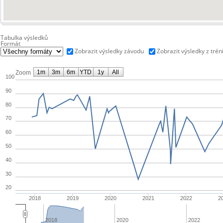
Tabulka výsledků
Formát
Zobrazit výsledky závodu
Zobrazit výsledky z trén
1m
3m
6m
YTD
1y
All
Zoom
100
90
80
70
60
50
40
30
20
2018
2019
2020
2021
2022
2
2018
2020
2022