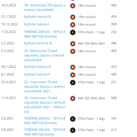
18.3.2023
30. mistrovství ČR žactva v
440
18m round
halové lukostřelbě
21.1.2023
Kyšická halová III
454
18m round
10.12.2022
Kyšická halová I
399
18m round
11.8.2022
TERÉNNÍ ZÁVOD - TEPLICE
232
FITA Field - 1 day
NAD METUJÍ (čtvrtek)
2.7.2022
Kyšická terčová III
346
WA 720 40m 30m
5.3.2022
29. Mistrovství České
406
18m round
republiky žactva v halové
lukostřelbě
29.1.2022
Kyšická halová III
423
18m round
8.1.2022
Kyšická halová II
440
18m round
25.9.2021
22. mistrovství České
221
FITA Field - 1 day
republiky žactva v terénní
lukostřelbě 2021
11.9.2021
30. mistrovství České
568
WA 720 30m 20m
republiky žactva v terčové
lukostřelbě 2021 - reflexní
luk
5.8.2021
TERÉNNÍ ZÁVOD - TEPLICE
167
FITA Field - 1 day
NAD METUJÍ (čtvrtek)
3.8.2021
TERÉNNÍ ZÁVOD - TEPLICE
212
FITA Field - 1 day
NAD METUJÍ (úterý)