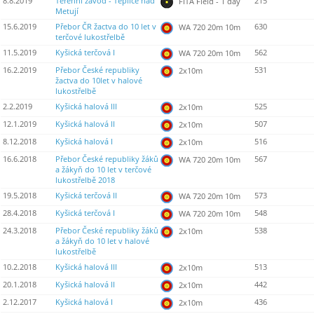
8.8.2019
Terénní závod - Teplice nad
215
FITA Field - 1 day
Metují
15.6.2019
Přebor ČR žactva do 10 let v
630
WA 720 20m 10m
terčové lukostřelbě
11.5.2019
Kyšická terčová I
562
WA 720 20m 10m
16.2.2019
Přebor České republiky
531
2x10m
žactva do 10let v halové
lukostřelbě
2.2.2019
Kyšická halová III
525
2x10m
12.1.2019
Kyšická halová II
507
2x10m
8.12.2018
Kyšická halová I
516
2x10m
16.6.2018
Přebor České republiky žáků
567
WA 720 20m 10m
a žákyň do 10 let v terčové
lukostřelbě 2018
19.5.2018
Kyšická terčová II
573
WA 720 20m 10m
28.4.2018
Kyšická terčová I
548
WA 720 20m 10m
24.3.2018
Přebor České republiky žáků
538
2x10m
a žákyň do 10 let v halové
lukostřelbě
10.2.2018
Kyšická halová III
513
2x10m
20.1.2018
Kyšická halová II
442
2x10m
2.12.2017
Kyšická halová I
436
2x10m