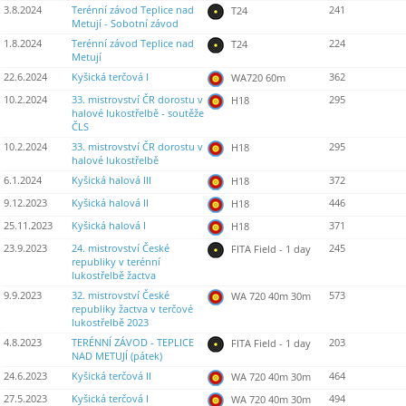
3.8.2024
Terénní závod Teplice nad
241
T24
Metují - Sobotní závod
1.8.2024
Terénní závod Teplice nad
224
T24
Metují
22.6.2024
Kyšická terčová I
362
WA720 60m
10.2.2024
33. mistrovství ČR dorostu v
295
H18
halové lukostřelbě - soutěže
ČLS
10.2.2024
33. mistrovství ČR dorostu v
295
H18
halové lukostřelbě
6.1.2024
Kyšická halová III
372
H18
9.12.2023
Kyšická halová II
446
H18
25.11.2023
Kyšická halová I
371
H18
23.9.2023
24. mistrovství České
245
FITA Field - 1 day
republiky v terénní
lukostřelbě žactva
9.9.2023
32. mistrovství České
573
WA 720 40m 30m
republiky žactva v terčové
lukostřelbě 2023
4.8.2023
TERÉNNÍ ZÁVOD - TEPLICE
203
FITA Field - 1 day
NAD METUJÍ (pátek)
24.6.2023
Kyšická terčová II
464
WA 720 40m 30m
27.5.2023
Kyšická terčová I
494
WA 720 40m 30m