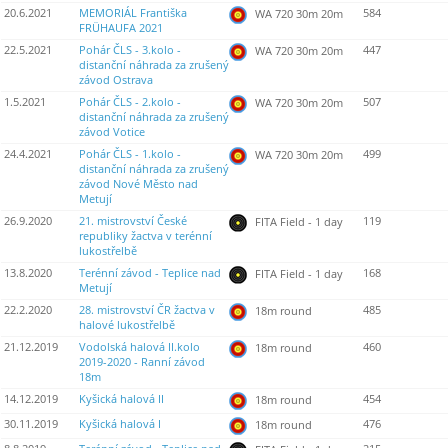
20.6.2021
MEMORIÁL Františka
584
WA 720 30m 20m
FRÜHAUFA 2021
22.5.2021
Pohár ČLS - 3.kolo -
447
WA 720 30m 20m
distanční náhrada za zrušený
závod Ostrava
1.5.2021
Pohár ČLS - 2.kolo -
507
WA 720 30m 20m
distanční náhrada za zrušený
závod Votice
24.4.2021
Pohár ČLS - 1.kolo -
499
WA 720 30m 20m
distanční náhrada za zrušený
závod Nové Město nad
Metují
26.9.2020
21. mistrovství České
119
FITA Field - 1 day
republiky žactva v terénní
lukostřelbě
13.8.2020
Terénní závod - Teplice nad
168
FITA Field - 1 day
Metují
22.2.2020
28. mistrovství ČR žactva v
485
18m round
halové lukostřelbě
21.12.2019
Vodolská halová II.kolo
460
18m round
2019-2020 - Ranní závod
18m
14.12.2019
Kyšická halová II
454
18m round
30.11.2019
Kyšická halová I
476
18m round