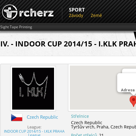
SPORT
Závody
Země
Sight Tape Printing
IV. - INDOOR CUP 2014/15 - I.KLK PRA
Střel
Adresa
Tyršů
Střelnice
Czech Republic
Czech Republic
Tyršův vrch,
Praha,
Czech Repub
League:
INDOOR CUP 2014/15 - I.KLK PRAHA
League
Počet střelců
21