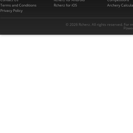
Terms and Conditions
Rcherz for iOS
Archery Calcula
Privacy Policy
© 2026 Rcherz. All rights reserved. For 
Power