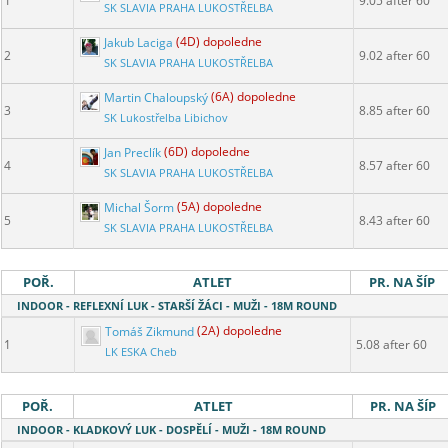
1
9.05 after 60
SK SLAVIA PRAHA LUKOSTŘELBA
Jakub Laciga
(4D) dopoledne
2
9.02 after 60
SK SLAVIA PRAHA LUKOSTŘELBA
Martin Chaloupský
(6A) dopoledne
3
8.85 after 60
SK Lukostřelba Libichov
Jan Preclík
(6D) dopoledne
4
8.57 after 60
SK SLAVIA PRAHA LUKOSTŘELBA
Michal Šorm
(5A) dopoledne
5
8.43 after 60
SK SLAVIA PRAHA LUKOSTŘELBA
POŘ.
ATLET
PR. NA ŠÍP
INDOOR - REFLEXNÍ LUK - STARŠÍ ŽÁCI - MUŽI - 18M ROUND
Tomáš Zikmund
(2A) dopoledne
1
5.08 after 60
LK ESKA Cheb
POŘ.
ATLET
PR. NA ŠÍP
INDOOR - KLADKOVÝ LUK - DOSPĚLÍ - MUŽI - 18M ROUND