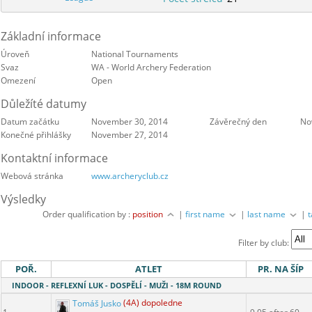
Základní informace
Úroveň
National Tournaments
Svaz
WA - World Archery Federation
Omezení
Open
Důležíté datumy
Datum začátku
November 30, 2014
Závěrečný den
No
Konečné přihlášky
November 27, 2014
Kontaktní informace
Webová stránka
www.archeryclub.cz
Výsledky
Order qualification by :
position
|
first name
|
last name
|
Filter by club:
POŘ.
ATLET
PR. NA ŠÍP
INDOOR - REFLEXNÍ LUK - DOSPĚLÍ - MUŽI - 18M ROUND
Tomáš Jusko
(4A) dopoledne