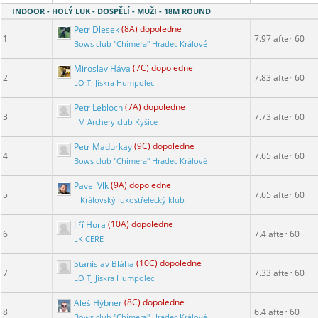
INDOOR - HOLÝ LUK - DOSPĚLÍ - MUŽI - 18M ROUND
Petr Dlesek
(8A) dopoledne
1
7.97 after 60
Bows club "Chimera" Hradec Králové
Miroslav Háva
(7C) dopoledne
2
7.83 after 60
LO TJ Jiskra Humpolec
Petr Lebloch
(7A) dopoledne
3
7.73 after 60
JIM Archery club Kyšice
Petr Madurkay
(9C) dopoledne
4
7.65 after 60
Bows club "Chimera" Hradec Králové
Pavel Vlk
(9A) dopoledne
5
7.65 after 60
I. Královský lukostřelecký klub
Jiří Hora
(10A) dopoledne
6
7.4 after 60
LK CERE
Stanislav Bláha
(10C) dopoledne
7
7.33 after 60
LO TJ Jiskra Humpolec
Aleš Hýbner
(8C) dopoledne
8
6.4 after 60
Bows club "Chimera" Hradec Králové