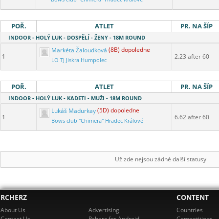
POŘ.
ATLET
PR. NA ŠÍP
INDOOR - HOLÝ LUK - DOSPĚLÍ - ŽENY - 18M ROUND
Markéta Žaloudková
(8B) dopoledne
1
2.23 after 60
LO TJ Jiskra Humpolec
POŘ.
ATLET
PR. NA ŠÍP
INDOOR - HOLÝ LUK - KADETI - MUŽI - 18M ROUND
Lukáš Madurkay
(5D) dopoledne
1
6.62 after 60
Bows club "Chimera" Hradec Králové
Už zde nejsou zádné další statusy
RCHERZ
CONTENT
About Us
Advertising
Countries
Contact Us
Rcherz for Android
Competitions