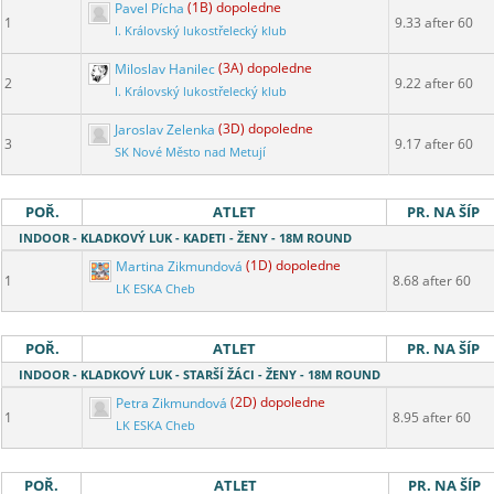
Pavel Pícha
(1B) dopoledne
1
9.33 after 60
I. Královský lukostřelecký klub
Miloslav Hanilec
(3A) dopoledne
2
9.22 after 60
I. Královský lukostřelecký klub
Jaroslav Zelenka
(3D) dopoledne
3
9.17 after 60
SK Nové Město nad Metují
POŘ.
ATLET
PR. NA ŠÍP
INDOOR - KLADKOVÝ LUK - KADETI - ŽENY - 18M ROUND
Martina Zikmundová
(1D) dopoledne
1
8.68 after 60
LK ESKA Cheb
POŘ.
ATLET
PR. NA ŠÍP
INDOOR - KLADKOVÝ LUK - STARŠÍ ŽÁCI - ŽENY - 18M ROUND
Petra Zikmundová
(2D) dopoledne
1
8.95 after 60
LK ESKA Cheb
POŘ.
ATLET
PR. NA ŠÍP