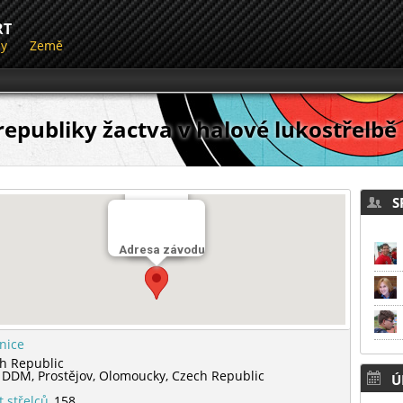
RT
dy
Země
republiky žactva v halové lukostřelbě
SP
Střelnice
Adresa závodu
Hala DDM
lnice
h Republic
a DDM,
Prostějov,
Olomoucky,
Czech Republic
Ú
t střelců
158