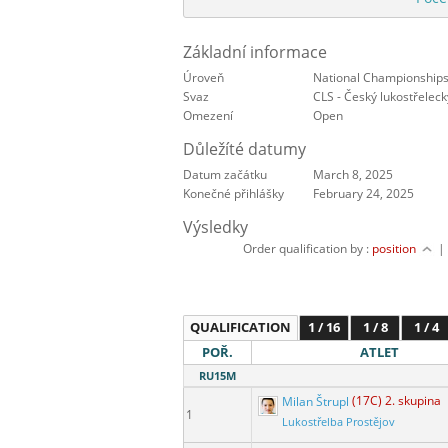
Základní informace
Úroveň
National Championship
Svaz
CLS - Český lukostřeleck
Omezení
Open
Důležíté datumy
Datum začátku
March 8, 2025
Konečné přihlášky
February 24, 2025
Výsledky
Order qualification by :
position
QUALIFICATION
1 / 16
1 / 8
1 / 4
POŘ.
ATLET
RU15M
Milan Štrupl
(17C) 2. skupina
1
Lukostřelba Prostějov