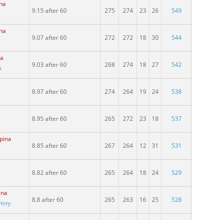
ina
9.15 after 60
275
274
23
26
549
ina
9.07 after 60
272
272
18
30
544
na
9.03 after 60
268
274
18
27
542
A
8.97 after 60
274
264
19
24
538
8.95 after 60
265
272
23
18
537
upina
8.85 after 60
267
264
12
31
531
8.82 after 60
265
264
18
24
529
ina
8.8 after 60
265
263
16
25
528
Hory