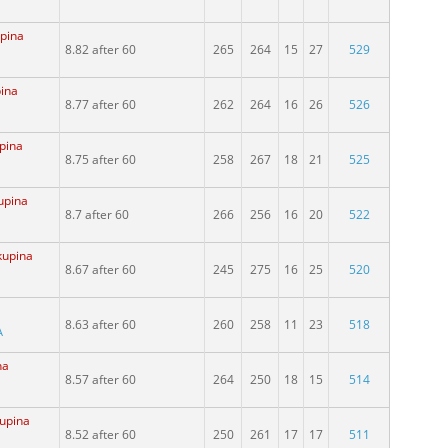
upina
8.82 after 60
265
264
15
27
529
pina
8.77 after 60
262
264
16
26
526
upina
8.75 after 60
258
267
18
21
525
kupina
8.7 after 60
266
256
16
20
522
skupina
8.67 after 60
245
275
16
25
520
8.63 after 60
260
258
11
23
518
A
na
8.57 after 60
264
250
18
15
514
kupina
8.52 after 60
250
261
17
17
511