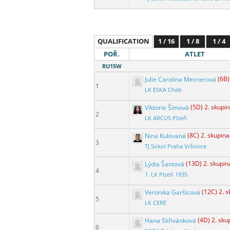
QUALIFICATION
1 / 16
1 / 8
1 / 4
POŘ.
ATLET
RU15W
Julie Carolina Mecnerová
(6B)
1
LK ESKA Cheb
Viktorie Šímová
(5D) 2. skupi
2
LK ARCUS Plzeň
Nina Kulovaná
(8C) 2. skupina
3
TJ Sokol Praha Vršovice
Lýdia Šantová
(13D) 2. skupin
4
1. LK Plzeň 1935
Veronika Garšicová
(12C) 2. 
5
LK CERE
Hana Skřivánková
(4D) 2. sku
6