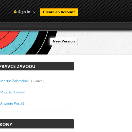
or
Sign in
Create an Account
New Version
RÁVCE ZÁVODU
Martin Zahradník
( Tvůrce )
Magda Robová
Antonín Pospíšil
KONY