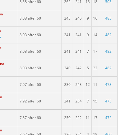
8.38 after 60
262
241
13
18
503
na
8.08 after 60
245
240
9
16
485
a
8.03 after 60
241
241
9
14
482
A
a
8.03 after 60
241
241
7
17
482
ina
8.03 after 60
240
242
5
22
482
7.97 after 60
230
248
12
11
478
na
7.92 after 60
241
234
7
15
475
7.87 after 60
250
222
11
17
472
na
7.67 after 60
226
234
4
19
460