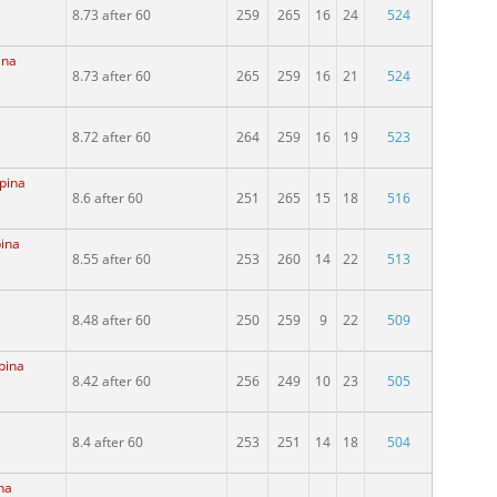
8.73 after 60
259
265
16
24
524
ina
8.73 after 60
265
259
16
21
524
8.72 after 60
264
259
16
19
523
upina
8.6 after 60
251
265
15
18
516
pina
8.55 after 60
253
260
14
22
513
8.48 after 60
250
259
9
22
509
pina
8.42 after 60
256
249
10
23
505
8.4 after 60
253
251
14
18
504
na