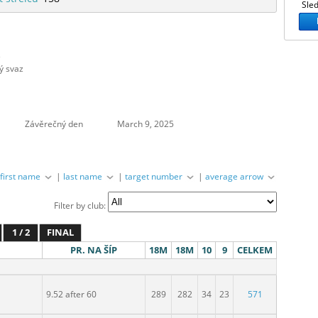
Sled
s
ý svaz
Závěrečný den
March 9, 2025
|
first name
|
last name
|
target number
|
average arrow
Filter by club:
1 / 2
FINAL
PR. NA ŠÍP
18M
18M
10
9
CELKEM
9.52 after 60
289
282
34
23
571