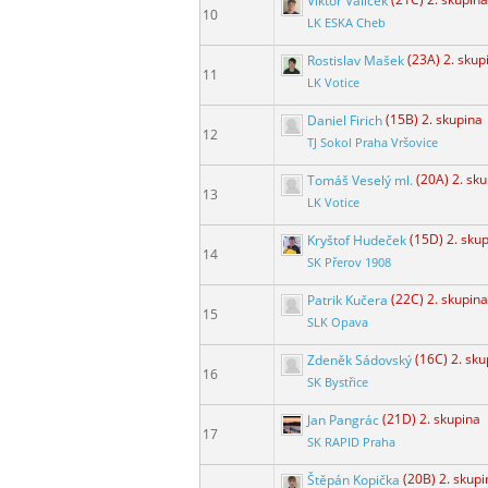
Viktor Valíček
(21C) 2. skupina
10
LK ESKA Cheb
Rostislav Mašek
(23A) 2. skup
11
LK Votice
Daniel Firich
(15B) 2. skupina
12
TJ Sokol Praha Vršovice
Tomáš Veselý ml.
(20A) 2. sk
13
LK Votice
Kryštof Hudeček
(15D) 2. sku
14
SK Přerov 1908
Patrik Kučera
(22C) 2. skupina
15
SLK Opava
Zdeněk Sádovský
(16C) 2. sku
16
SK Bystřice
Jan Pangrác
(21D) 2. skupina
17
SK RAPID Praha
Štěpán Kopička
(20B) 2. skupi