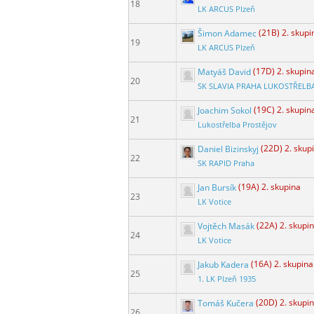
18
LK ARCUS Plzeň
Šimon Adamec
(21B) 2. skupi
19
LK ARCUS Plzeň
Matyáš David
(17D) 2. skupin
20
SK SLAVIA PRAHA LUKOSTŘELB
Joachim Sokol
(19C) 2. skupin
21
Lukostřelba Prostějov
Daniel Bizinskyj
(22D) 2. skup
22
SK RAPID Praha
Jan Bursík
(19A) 2. skupina
23
LK Votice
Vojtěch Masák
(22A) 2. skupi
24
LK Votice
Jakub Kadera
(16A) 2. skupina
25
1. LK Plzeň 1935
Tomáš Kučera
(20D) 2. skupi
26