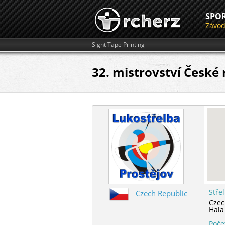
SPO
Závo
Sight Tape Printing
32. mistrovství České 
Stře
Czech Republic
Czec
Hal
Poče