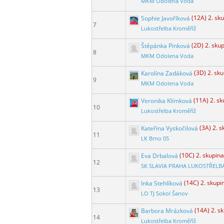
MKM Odolena Voda
Sophie Javoříková
(12A) 2. sk
7
Lukostřelba Kroměříž
Štěpánka Pinková
(2D) 2. sku
8
MKM Odolena Voda
Karolína Zadáková
(3D) 2. sk
9
MKM Odolena Voda
Veronika Klímková
(11A) 2. s
10
Lukostřelba Kroměříž
Kateřina Vyskočilová
(3A) 2. 
11
LK Brno 05
Eva Drbalová
(10C) 2. skupina
12
SK SLAVIA PRAHA LUKOSTŘELB
Inka Stehlíková
(14C) 2. skupi
13
LO TJ Sokol Šanov
Barbora Mrázková
(14A) 2. s
14
Lukostřelba Kroměříž