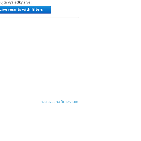
ujte výsledky živě:
Live results with filters
Inzerovat na Rcherz.com