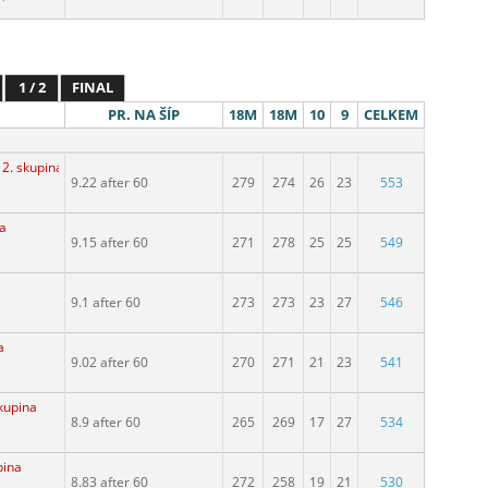
1 / 2
FINAL
PR. NA ŠÍP
18M
18M
10
9
CELKEM
 2. skupina
9.22 after 60
279
274
26
23
553
na
9.15 after 60
271
278
25
25
549
9.1 after 60
273
273
23
27
546
a
9.02 after 60
270
271
21
23
541
skupina
8.9 after 60
265
269
17
27
534
pina
8.83 after 60
272
258
19
21
530