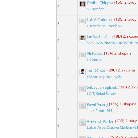
Ondřej Chlupsa
(15C) 2. skup
2
SK Bystřice
Lukáš Zatloukal
(18C) 2. skup
3
Lukostřelba Prostějov
Jan Vachoušek
(18D) 2. skupi
4
SK SLAVIA PRAHA LUKOSTŘELB
Vít Pavlas
(18A) 2. skupina
5
LK Votice
Tomáš Kočí
(20C) 2. skupina
6
JIM Archery club Kyšice
Sebastian Spišiak
(19B) 2. sk
7
LO TJ Sokol Šanov
Pavel Veselý
(15A) 2. skupina
8
1. LK Plzeň 1935
Alexandr Korbel
(23B) 2. skup
9
Lukostřelba Ostrava Mariánské 