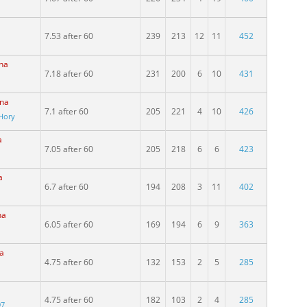
7.53 after 60
239
213
12
11
452
ina
7.18 after 60
231
200
6
10
431
ina
7.1 after 60
205
221
4
10
426
Hory
a
7.05 after 60
205
218
6
6
423
a
6.7 after 60
194
208
3
11
402
na
6.05 after 60
169
194
6
9
363
na
4.75 after 60
132
153
2
5
285
4.75 after 60
182
103
2
4
285
97