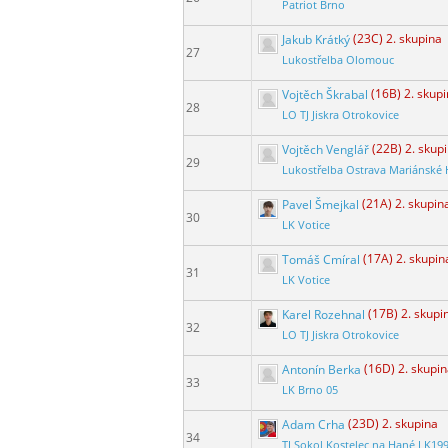
Patriot Brno
Jakub Krátký
(23C) 2. skupina
27
Lukostřelba Olomouc
Vojtěch Škrabal
(16B) 2. skup
28
LO TJ Jiskra Otrokovice
Vojtěch Venglář
(22B) 2. skup
29
Lukostřelba Ostrava Mariánské 
Pavel Šmejkal
(21A) 2. skupin
30
LK Votice
Tomáš Cmíral
(17A) 2. skupin
31
LK Votice
Karel Rozehnal
(17B) 2. skupi
32
LO TJ Jiskra Otrokovice
Antonín Berka
(16D) 2. skupi
33
LK Brno 05
Adam Crha
(23D) 2. skupina
34
TJ Sokol Kostelec na Hané LK19