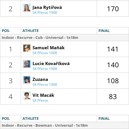
2
170
Jana Rytířová
SK Přerov 1908
POS.
ATHLETE
FINAL
Indoor - Recurve - Cub - Universal - 1x18m
1
141
Samuel Maňák
SK Přerov 1908
2
140
Lucie Kovaříková
SK Přerov 1908
3
108
Zuzana
SK Přerov 1908
Zapletalová
4
83
Vít Macák
SK Přerov
1908
POS.
ATHLETE
FINAL
Indoor - Recurve - Bowman - Universal - 1x18m