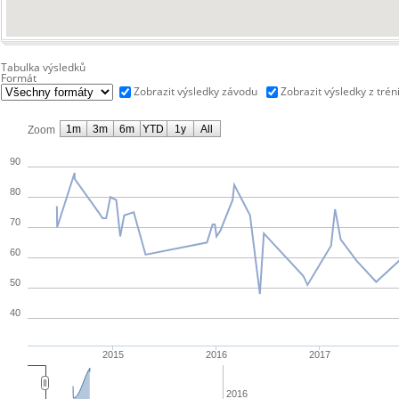
Tabulka výsledků
Formát
Zobrazit výsledky závodu
Zobrazit výsledky z trén
1m
3m
6m
YTD
1y
All
Zoom
90
80
70
60
50
40
2015
2016
2017
2016