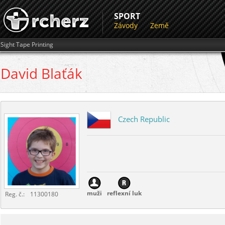
SPORT
Závody
Země
Sight Tape Printing
David
Blaťák
Czech Republic
muži
reflexní luk
Reg. č.:
11300180