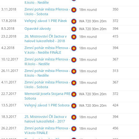
II.kolo - Neděle
3.11.2018
Zimní pohár města Přerova -
350
18m round
I.kolo - Sobota
17.8.2018
Veřejný závod 1 PRE Pátek
372
WA 720 30m 20m
8.5.2018
Opavské závody
394
WA 720 30m 20m
23.2.2018
26. Mistrovství ČR žactva v
415
18m round
halové lukostřelbě - 2018
4.2.2018
Zimní pohár města Přerova -
394
18m round
V.kolo - Neděle FINÁLE
10.12.2017
Zimní pohár města Přerova -
367
18m round
III.kolo - Neděle
26.11.2017
Zimní pohár města Přerova -
313
18m round
II.kolo - Neděle
4.11.2017
Zimní pohár města Přerova -
367
18m round
I.kolo - Sobota
22.7.2017
Memoriál Josefa Stojana PRE
372
WA 720 30m 20m
Sobota
13.5.2017
Veřejný závod 1 PRE Sobota
424
WA 720 30m 20m
18.3.2017
25. Mistrovství ČR žactva v
394
18m round
halové lukostřelbě - 2017
26.2.2017
Zimní pohár města Přerova -
456
18m round
VI.kolo FINÁLE