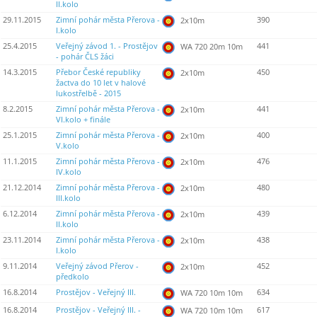
II.kolo
29.11.2015
Zimní pohár města Přerova -
390
2x10m
I.kolo
25.4.2015
Veřejný závod 1. - Prostějov
441
WA 720 20m 10m
- pohár ČLS žáci
14.3.2015
Přebor České republiky
450
2x10m
žactva do 10 let v halové
lukostřelbě - 2015
8.2.2015
Zimní pohár města Přerova -
441
2x10m
VI.kolo + finále
25.1.2015
Zimní pohár města Přerova -
400
2x10m
V.kolo
11.1.2015
Zimní pohár města Přerova -
476
2x10m
IV.kolo
21.12.2014
Zimní pohár města Přerova -
480
2x10m
III.kolo
6.12.2014
Zimní pohár města Přerova -
439
2x10m
II.kolo
23.11.2014
Zimní pohár města Přerova -
438
2x10m
I.kolo
9.11.2014
Veřejný závod Přerov -
452
2x10m
předkolo
16.8.2014
Prostějov - Veřejný III.
634
WA 720 10m 10m
16.8.2014
Prostějov - Veřejný III. -
617
WA 720 10m 10m