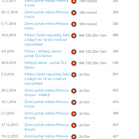
12.2.2017
Zimní pohár města Přerova -
382
18m round
V.kolo
20.11.2016
Zimní pohár města Přerova -
305
18m round
II.kolo
5.11.2016
Zimní pohár města Přerova -
326
18m round
I.kolo
18.6.2016
Přebor České republiky žáků
490
WA 720 20m 10m
a žákyň do 10 let v terčové
lukostřelbě
4.6.2016
Přerov - Veřejný závod -
349
WA 720 20m 10m
pohár ČLS žactvo
30.4.2016
Veřejný závod - pohár ČLS
536
WA 720 20m 10m
žactvo
5.3.2016
Přebor České republiky žáků
501
2x10m
a žákyň do 10 let v halové
lukostřelbě
28.2.2016
Zimní pohár města Přerova -
475
2x10m
VI.kolo - FINÁLE
16.1.2016
Zimní pohár města Přerova -
414
2x10m
V.kolo
2.1.2016
Zimní pohár města Přerova -
399
2x10m
IV.kolo
27.12.2015
Zimní pohár města Přerova -
427
2x10m
III.kolo
19.12.2015
Zimní pohár města Přerova -
427
2x10m