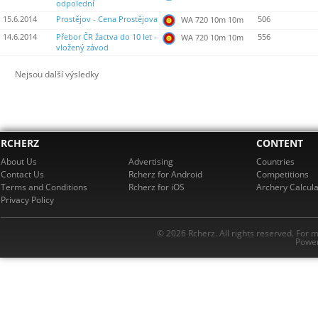
odpolední
15.6.2014
Prostějov - Cena Prostějova
506
WA 720 10m 10m
14.6.2014
Přebor ČR žactva do 10 let -
556
WA 720 10m 10m
vložený závod
Nejsou další výsledky
RCHERZ
CONTENT
About Us
Advertising
Countries
Contact Us
Rcherz for Android
Competitions
Terms and Conditions
Rcherz for iOS
Archery Calcula
Privacy Policy
© 2026 Rcherz. All rights reserved. For 
Power