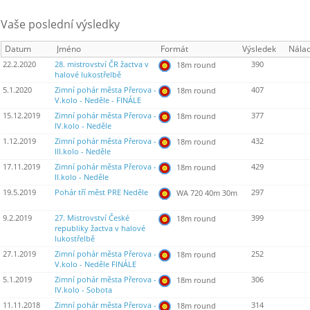
Vaše poslední výsledky
Datum
Jméno
Formát
Výsledek
Nála
22.2.2020
28. mistrovství ČR žactva v
390
18m round
halové lukostřelbě
5.1.2020
Zimní pohár města Přerova -
407
18m round
V.kolo - Neděle - FINÁLE
15.12.2019
Zimní pohár města Přerova -
377
18m round
IV.kolo - Neděle
1.12.2019
Zimní pohár města Přerova -
432
18m round
III.kolo - Neděle
17.11.2019
Zimní pohár města Přerova -
429
18m round
II.kolo - Neděle
19.5.2019
Pohár tří měst PRE Neděle
297
WA 720 40m 30m
9.2.2019
27. Mistrovství České
399
18m round
republiky žactva v halové
lukostřelbě
27.1.2019
Zimní pohár města Přerova -
252
18m round
V.kolo - Neděle FINÁLE
5.1.2019
Zimní pohár města Přerova -
306
18m round
IV.kolo - Sobota
11.11.2018
Zimní pohár města Přerova -
314
18m round