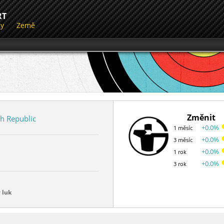
RT
dy
Země
Změnit
h Republic
+0.0%
1 měsíc
+0.0%
3 měsíc
+0.0%
1 rok
+0.0%
3 rok
 luk