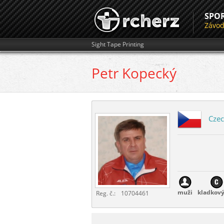
SPO
Závo
Sight Tape Printing
Petr
Kopecký
Czec
muži
kladkový
Reg. č.:
10704461