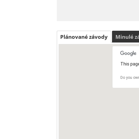
Plánované závody
Minulé z
This page
Do you own