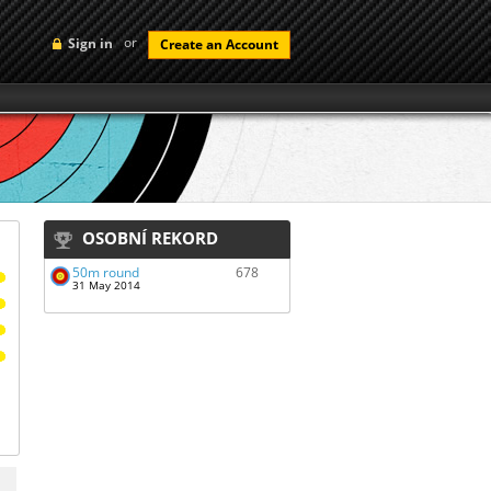
or
Sign in
Create an Account
OSOBNÍ REKORD
50m round
678
31 May 2014