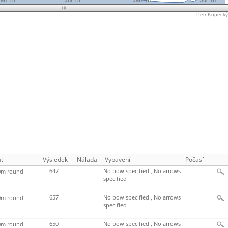
Jan '15
Jul '15
Jan '16
Jul '16
Petr Kopecký'
t
Výsledek
Nálada
Vybavení
Počasí
647
No bow specified , No arrows
m round
specified
657
No bow specified , No arrows
m round
specified
650
No bow specified , No arrows
m round