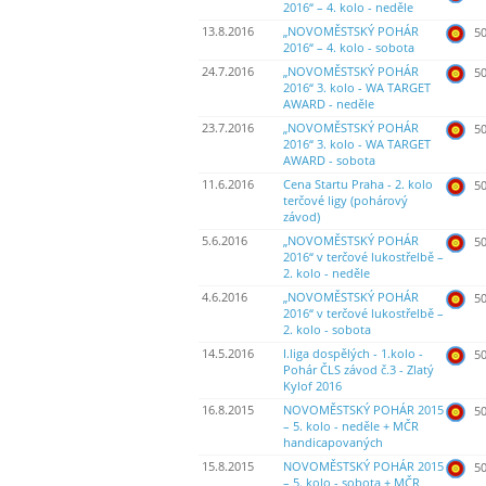
2016“ – 4. kolo - neděle
13.8.2016
„NOVOMĚSTSKÝ POHÁR
50
2016“ – 4. kolo - sobota
24.7.2016
„NOVOMĚSTSKÝ POHÁR
50
2016“ 3. kolo - WA TARGET
AWARD - neděle
23.7.2016
„NOVOMĚSTSKÝ POHÁR
50
2016“ 3. kolo - WA TARGET
AWARD - sobota
11.6.2016
Cena Startu Praha - 2. kolo
50
terčové ligy (pohárový
závod)
5.6.2016
„NOVOMĚSTSKÝ POHÁR
50
2016“ v terčové lukostřelbě –
2. kolo - neděle
4.6.2016
„NOVOMĚSTSKÝ POHÁR
50
2016“ v terčové lukostřelbě –
2. kolo - sobota
14.5.2016
I.liga dospělých - 1.kolo -
50
Pohár ČLS závod č.3 - Zlatý
Kylof 2016
16.8.2015
NOVOMĚSTSKÝ POHÁR 2015
50
– 5. kolo - neděle + MČR
handicapovaných
15.8.2015
NOVOMĚSTSKÝ POHÁR 2015
50
– 5. kolo - sobota + MČR