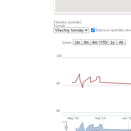
Tabulka výsledků
Formát
Zobrazit výsledky zá
1m
3m
6m
YTD
1y
All
Zoom
100
90
80
May '14
Sep '14
Jan '1