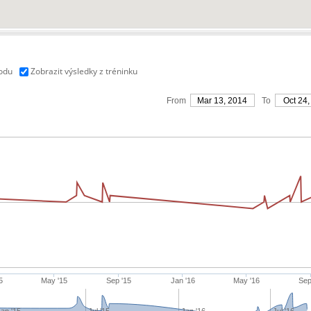
vodu
Zobrazit výsledky z tréninku
From
Mar 13, 2014
To
Oct 24,
5
May '15
Sep '15
Jan '16
May '16
Sep