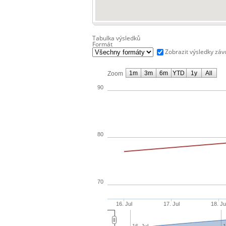
Tabulka výsledků
Formát
Zobrazit výsledky zá
1m
3m
6m
YTD
1y
All
Zoom
90
80
70
16. Jul
17. Jul
18. Ju