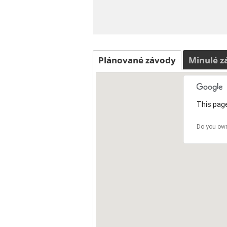
Plánované závody
Minulé z
This page
Do you own