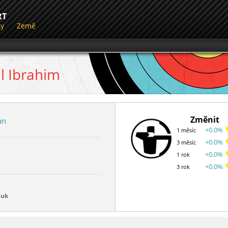
RT
dy
Země
l
Ibrahim
Změnit
an
+0.0%
1 měsíc
+0.0%
3 měsíc
+0.0%
1 rok
+0.0%
3 rok
luk