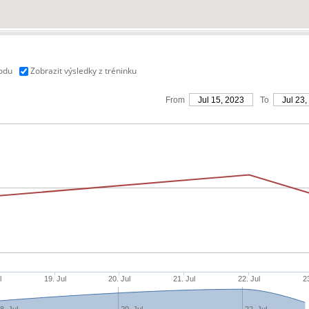
vodu
Zobrazit výsledky z tréninku
From
Jul 15, 2023
To
Jul 23,
l
19. Jul
20. Jul
21. Jul
22. Jul
2