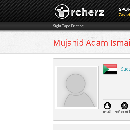
SPO
Závo
Sight Tape Printing
Mujahid Adam Ismai
Sud
muži
reflexní 