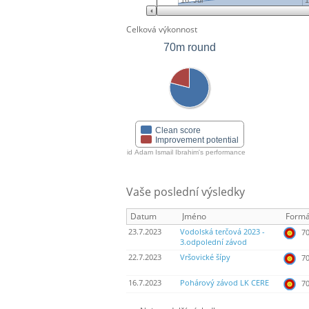
16. Jul
1
Celková výkonnost
70m round
Clean score
Improvement potential
Mujahid Adam Ismail Ibrahim's performance
Vaše poslední výsledky
Datum
Jméno
Formá
23.7.2023
Vodolská terčová 2023 -
70
3.odpolední závod
22.7.2023
Vršovické šípy
70
16.7.2023
Pohárový závod LK CERE
70