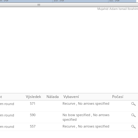
8. Jul
20. Jul
22. Jul
Mujahid Adam Ismail Ibrahim'
t
Výsledek
Nálada
Vybavení
Počasí
571
Recurve , No arrows specified
m round
590
No bow specified , No arrows
m round
specified
557
Recurve , No arrows specified
m round