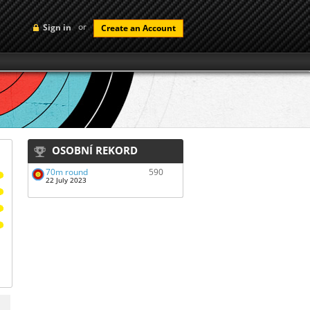
or
Sign in
Create an Account
OSOBNÍ REKORD
70m round
590
22 July 2023