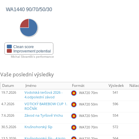
WA1440 90/70/50/30
Clean score
Improvement potential
Michal Skramlík's performance
Vaše poslední výsledky
Datum
Jméno
Formát
Výsledek
Nála
19.7.2026
Vodolská terčová 2026 -
541
WA720 70m
4.odpolední závod
4.7.2026
VOTICKÝ BAREBOW CUP 1.
596
WA720 50m
ROČNÍK
7.6.2026
Závod na Tyršově Vrchu
554
WA720 50m
30.5.2026
Krušnohorský šíp
572
WA720 70m
13.5.2026
Krušnohorský šíp - 4.kolo
564
WA720 70m