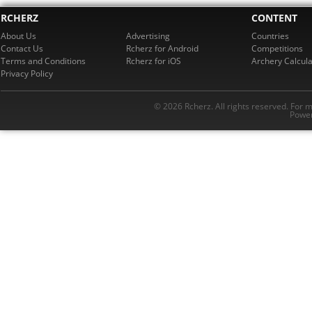
RCHERZ
CONTENT
About Us
Advertising
Countries
Contact Us
Rcherz for Android
Competitions
Terms and Conditions
Rcherz for iOS
Archery Calcula
Privacy Policy
© 2026 Rcherz. All rights reserved. For 
Power