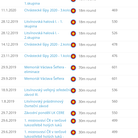
1.skupina
11.1.2020
Chrástecké šípy 2020 - 3.kolo
469
18m round
28.12.2019
Litvínovská halová I. - 1.
530
18m round
skupina
28.12.2019
Litvínovská halová I. -
526
18m round
2.skupina
14.12.2019
Chrástecké šípy 2020 - 2.kolo
478
18m round
23.11.2019
Chrástecké šípy 2020 - 1.kolo
476
18m round
29.9.2019
Memoriál Václava Šeflera -
601
70m round
eliminace
29.9.2019
Memoriál Václava Šeflera
601
70m round
18.9.2019
Litvínovský veřejný středeční
536
30m round
závod III.
1.8.2019
Litvínovský prázdninový
560
30m round
čtvrteční závod
29.7.2019
Závodní pondělí LK CERE
550
70m round
29.6.2019
1. mistrovství ČR v terčové
499
30m round
lukostřelbě holých luků
29.6.2019
1. mistrovství ČR v terčové
499
30m round
lukostřelbě holých luků -