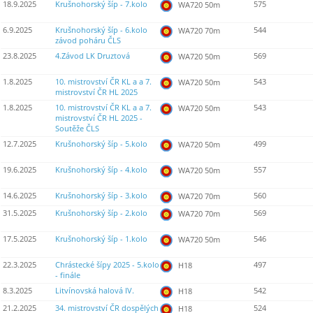
18.9.2025
Krušnohorský šíp - 7.kolo
575
WA720 50m
6.9.2025
Krušnohorský šíp - 6.kolo
544
WA720 70m
závod poháru ČLS
23.8.2025
4.Závod LK Druztová
569
WA720 50m
1.8.2025
10. mistrovství ČR KL a a 7.
543
WA720 50m
mistrovství ČR HL 2025
1.8.2025
10. mistrovství ČR KL a a 7.
543
WA720 50m
mistrovství ČR HL 2025 -
Soutěže ČLS
12.7.2025
Krušnohorský šíp - 5.kolo
499
WA720 50m
19.6.2025
Krušnohorský šíp - 4.kolo
557
WA720 50m
14.6.2025
Krušnohorský šíp - 3.kolo
560
WA720 70m
31.5.2025
Krušnohorský šíp - 2.kolo
569
WA720 70m
17.5.2025
Krušnohorský šíp - 1.kolo
546
WA720 50m
22.3.2025
Chrástecké šípy 2025 - 5.kolo
497
H18
- finále
8.3.2025
Litvínovská halová IV.
542
H18
21.2.2025
34. mistrovství ČR dospělých
524
H18