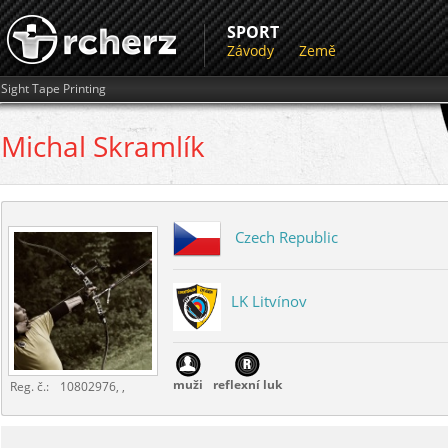
SPORT
Závody
Země
Sight Tape Printing
Michal
Skramlík
Czech Republic
LK Litvínov
muži
reflexní luk
Reg. č.:
10802976, ,