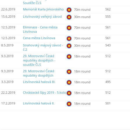
Soutěže ČLS
22.6.2019
Memoriál Karla Jirkovského
562
70m round
15.6.2019
Litvínovský veřejný závod
555
30m round
12.5.2019
Eliminace - Cena města
561
70m round
Litvínova
12.5.2019
Cena města Litvínova
561
70m round
8.5.2019
Strahovský májový závod -
543
30m round
č.2
9.3.2019
29. Mistrovství České
512
18m round
republiky dospělých -
soutěže ČLS
9.3.2019
29. Mistrovství České
512
18m round
republiky dospělých
3.3.2019
Litvínovská halová III.
495
18m round
22.2.2019
Chrástecké šípy 2019 - 5.kolo
512
18m round
17.2.2019
Litvínovská halová II.
501
18m round