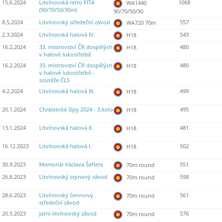
15.6.2024
Litvínovská retro FITA
1068
WA1440
(90/70/50/30m)
90/70/50/30
8.5.2024
Litvínovský středeční závod
557
WA720 70m
2.3.2024
Litvínovská halová IV.
543
H18
16.2.2024
33. mistrovství ČR dospělých
480
H18
v halové lukostřelbě
16.2.2024
33. mistrovství ČR dospělých
480
H18
v halové lukostřelbě -
soutěže ČLS
4.2.2024
Litvínovská halová III.
499
H18
20.1.2024
Chrástecké šípy 2024 - 3.kolo
495
H18
13.1.2024
Litvínovská halová II.
481
H18
16.12.2023
Litvínovská halová I.
502
H18
30.9.2023
Memoriál Václava Šeflera
551
70m round
26.8.2023
Litvínovský srpnový závod
598
70m round
28.6.2023
Litvínovský červnový
561
70m round
středeční závod
20.5.2023
Jarní litvínovský závod
576
70m round