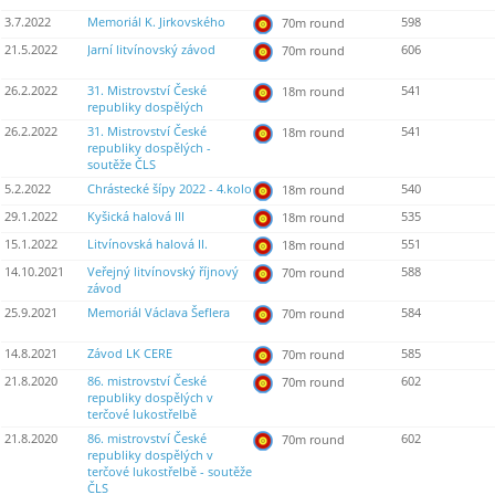
3.7.2022
Memoriál K. Jirkovského
598
70m round
21.5.2022
Jarní litvínovský závod
606
70m round
26.2.2022
31. Mistrovství České
541
18m round
republiky dospělých
26.2.2022
31. Mistrovství České
541
18m round
republiky dospělých -
soutěže ČLS
5.2.2022
Chrástecké šípy 2022 - 4.kolo
540
18m round
29.1.2022
Kyšická halová III
535
18m round
15.1.2022
Litvínovská halová II.
551
18m round
14.10.2021
Veřejný litvínovský říjnový
588
70m round
závod
25.9.2021
Memoriál Václava Šeflera
584
70m round
14.8.2021
Závod LK CERE
585
70m round
21.8.2020
86. mistrovství České
602
70m round
republiky dospělých v
terčové lukostřelbě
21.8.2020
86. mistrovství České
602
70m round
republiky dospělých v
terčové lukostřelbě - soutěže
ČLS