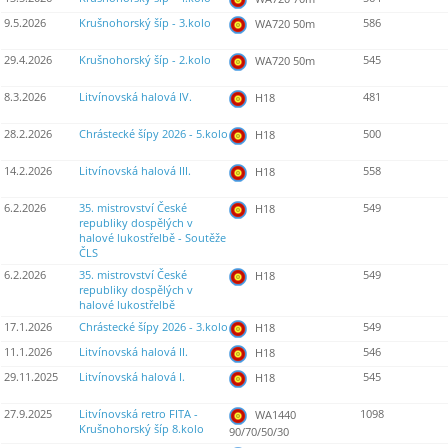
9.5.2026
Krušnohorský šíp - 3.kolo
586
WA720 50m
29.4.2026
Krušnohorský šíp - 2.kolo
545
WA720 50m
8.3.2026
Litvínovská halová IV.
481
H18
28.2.2026
Chrástecké šípy 2026 - 5.kolo
500
H18
14.2.2026
Litvínovská halová III.
558
H18
6.2.2026
35. mistrovství České
549
H18
republiky dospělých v
halové lukostřelbě - Soutěže
ČLS
6.2.2026
35. mistrovství České
549
H18
republiky dospělých v
halové lukostřelbě
17.1.2026
Chrástecké šípy 2026 - 3.kolo
549
H18
11.1.2026
Litvínovská halová II.
546
H18
29.11.2025
Litvínovská halová I.
545
H18
27.9.2025
Litvínovská retro FITA -
1098
WA1440
Krušnohorský šíp 8.kolo
90/70/50/30