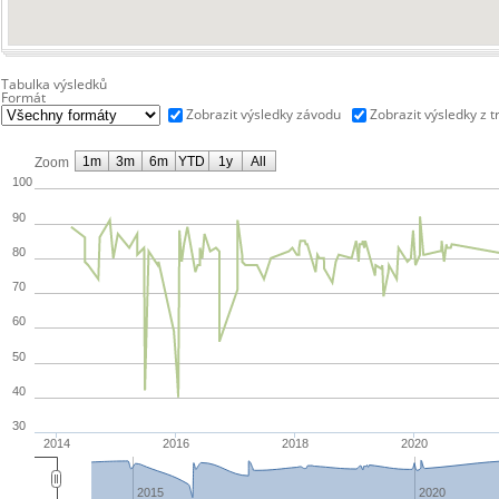
Tabulka výsledků
Formát
Zobrazit výsledky závodu
Zobrazit výsledky z t
1m
3m
6m
YTD
1y
All
Zoom
100
90
80
70
60
50
40
30
2014
2016
2018
2020
2015
2020