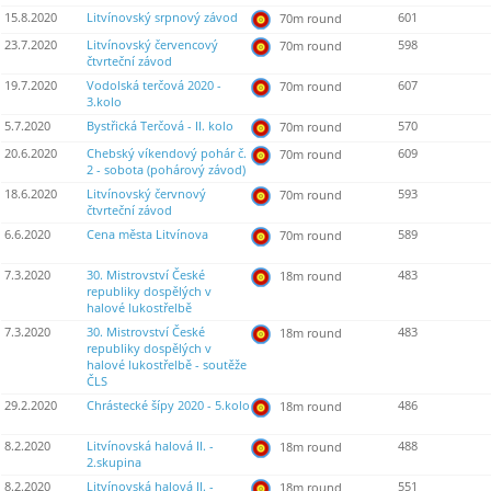
15.8.2020
Litvínovský srpnový závod
601
70m round
23.7.2020
Litvínovský červencový
598
70m round
čtvrteční závod
19.7.2020
Vodolská terčová 2020 -
607
70m round
3.kolo
5.7.2020
Bystřická Terčová - II. kolo
570
70m round
20.6.2020
Chebský víkendový pohár č.
609
70m round
2 - sobota (pohárový závod)
18.6.2020
Litvínovský červnový
593
70m round
čtvrteční závod
6.6.2020
Cena města Litvínova
589
70m round
7.3.2020
30. Mistrovství České
483
18m round
republiky dospělých v
halové lukostřelbě
7.3.2020
30. Mistrovství České
483
18m round
republiky dospělých v
halové lukostřelbě - soutěže
ČLS
29.2.2020
Chrástecké šípy 2020 - 5.kolo
486
18m round
8.2.2020
Litvínovská halová II. -
488
18m round
2.skupina
8.2.2020
Litvínovská halová II. -
551
18m round