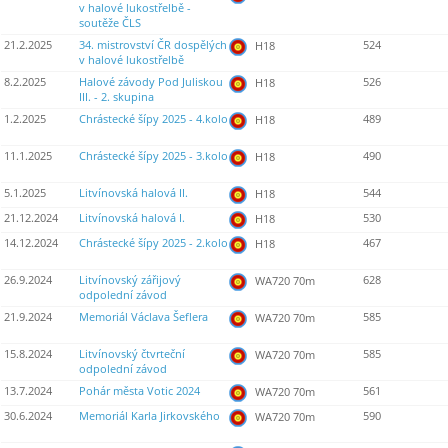
v halové lukostřelbě -
soutěže ČLS
21.2.2025
34. mistrovství ČR dospělých
524
H18
v halové lukostřelbě
8.2.2025
Halové závody Pod Juliskou
526
H18
III. - 2. skupina
1.2.2025
Chrástecké šípy 2025 - 4.kolo
489
H18
11.1.2025
Chrástecké šípy 2025 - 3.kolo
490
H18
5.1.2025
Litvínovská halová II.
544
H18
21.12.2024
Litvínovská halová I.
530
H18
14.12.2024
Chrástecké šípy 2025 - 2.kolo
467
H18
26.9.2024
Litvínovský zářijový
628
WA720 70m
odpolední závod
21.9.2024
Memoriál Václava Šeflera
585
WA720 70m
15.8.2024
Litvínovský čtvrteční
585
WA720 70m
odpolední závod
13.7.2024
Pohár města Votic 2024
561
WA720 70m
30.6.2024
Memoriál Karla Jirkovského
590
WA720 70m