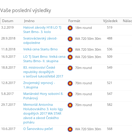
Vaše poslední výsledky
Datum
Jméno
Formát
Výsledek
Nála
3.2.2019
Halové závody H18 LO TJ
519
18m round
Start Brno- 3. kolo
28.9.2018
Svatováclavský závod-
488
WA 720 50m 30m
odpoledne
11.8.2018
Velká cena Startu Brno
536
WA 720 50m 30m
16.9.2017
LO TJ Start Brno: Velká cena
509
WA 720 50m 30m
Startu Brno- II. skupina
18.8.2017
83. mistrovství České
549
70m round
republiky dospělých
v terčové lukostřelbě 2017
12.8.2017
Znojemský srpnový -
521
70m round
1.skupina
5.8.2017
Mariánské Hory sobotní 8.
547
70m round
Pohárový
29.7.2017
Memoriál Antonína
582
70m round
Holubovského 3. kolo ligy
dospělých 2017 WA STAR
závod a závod Českého
poháru
10.6.2017
O Šanovskou pečeť
568
WA 720 50m 30m