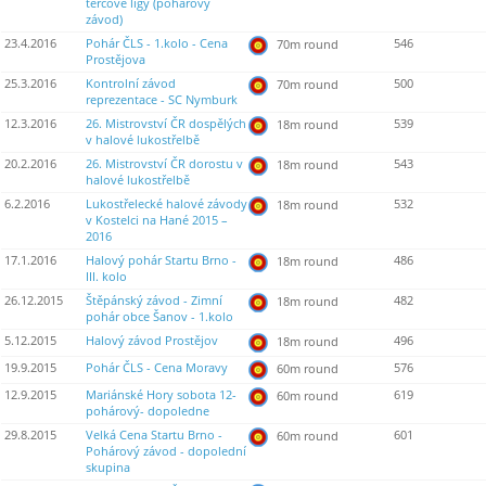
terčové ligy (pohárový
závod)
23.4.2016
Pohár ČLS - 1.kolo - Cena
546
70m round
Prostějova
25.3.2016
Kontrolní závod
500
70m round
reprezentace - SC Nymburk
12.3.2016
26. Mistrovství ČR dospělých
539
18m round
v halové lukostřelbě
20.2.2016
26. Mistrovství ČR dorostu v
543
18m round
halové lukostřelbě
6.2.2016
Lukostřelecké halové závody
532
18m round
v Kostelci na Hané 2015 –
2016
17.1.2016
Halový pohár Startu Brno -
486
18m round
III. kolo
26.12.2015
Štěpánský závod - Zimní
482
18m round
pohár obce Šanov - 1.kolo
5.12.2015
Halový závod Prostějov
496
18m round
19.9.2015
Pohár ČLS - Cena Moravy
576
60m round
12.9.2015
Mariánské Hory sobota 12-
619
60m round
pohárový- dopoledne
29.8.2015
Velká Cena Startu Brno -
601
60m round
Pohárový závod - dopolední
skupina