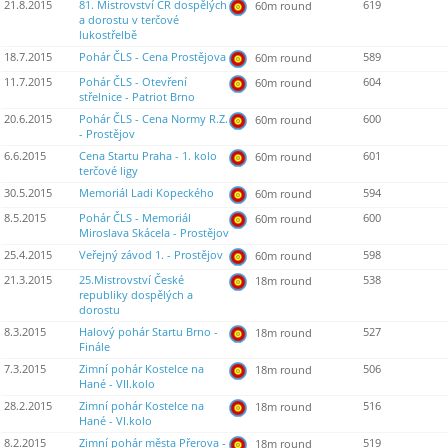
21.8.2015
81. Mistrovství ČR dospělých
619
60m round
a dorostu v terčové
lukostřelbě
18.7.2015
Pohár ČLS - Cena Prostějova
589
60m round
11.7.2015
Pohár ČLS - Otevření
604
60m round
střelnice - Patriot Brno
20.6.2015
Pohár ČLS - Cena Normy R.Z.
600
60m round
- Prostějov
6.6.2015
Cena Startu Praha - 1. kolo
601
60m round
terčové ligy
30.5.2015
Memoriál Ladi Kopeckého
594
60m round
8.5.2015
Pohár ČLS - Memoriál
600
60m round
Miroslava Skácela - Prostějov
25.4.2015
Veřejný závod 1. - Prostějov
598
60m round
21.3.2015
25.Mistrovství České
538
18m round
republiky dospělých a
dorostu
8.3.2015
Halový pohár Startu Brno -
527
18m round
Finále
7.3.2015
Zimní pohár Kostelce na
506
18m round
Hané - VII.kolo
28.2.2015
Zimní pohár Kostelce na
516
18m round
Hané - VI.kolo
8.2.2015
Zimní pohár města Přerova -
519
18m round