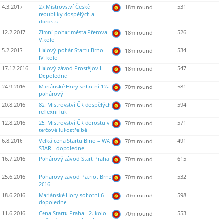
4.3.2017
27.Mistrovství České
531
18m round
republiky dospělých a
dorostu
12.2.2017
Zimní pohár města Přerova -
526
18m round
V.kolo
5.2.2017
Halový pohár Startu Brno -
534
18m round
IV. kolo
17.12.2016
Halový závod Prostějov I. -
547
18m round
Dopoledne
24.9.2016
Mariánské Hory sobotní 12-
581
70m round
pohárový
20.8.2016
82. Mistrovství ČR dospělých
594
70m round
reflexní luk
12.8.2016
25. Mistrovství ČR dorostu v
571
70m round
terčové lukostřelbě
6.8.2016
Velká cena Startu Brno – WA
491
70m round
STAR - dopoledne
16.7.2016
Pohárový závod Start Praha
615
70m round
25.6.2016
Pohárový závod Patriot Brno
532
70m round
2016
18.6.2016
Mariánské Hory sobotní 6
598
70m round
dopoledne
11.6.2016
Cena Startu Praha - 2. kolo
553
70m round