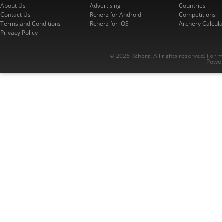
About Us
Advertising
Countries
Contact Us
Rcherz for Android
Competitions
Terms and Conditions
Rcherz for iOS
Archery Calcula
Privacy Policy
© 2026 Rcherz. All rights reserved. For 
Power