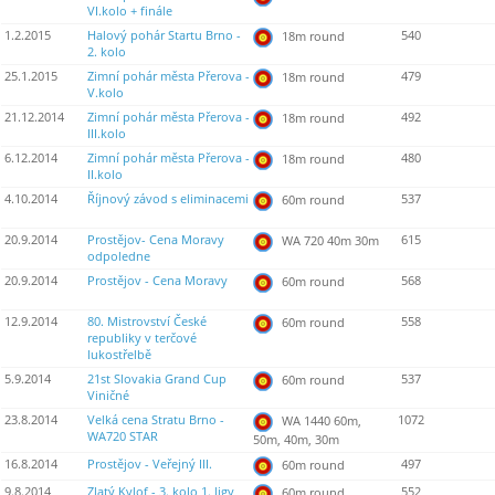
VI.kolo + finále
1.2.2015
Halový pohár Startu Brno -
540
18m round
2. kolo
25.1.2015
Zimní pohár města Přerova -
479
18m round
V.kolo
21.12.2014
Zimní pohár města Přerova -
492
18m round
III.kolo
6.12.2014
Zimní pohár města Přerova -
480
18m round
II.kolo
4.10.2014
Říjnový závod s eliminacemi
537
60m round
20.9.2014
Prostějov- Cena Moravy
615
WA 720 40m 30m
odpoledne
20.9.2014
Prostějov - Cena Moravy
568
60m round
12.9.2014
80. Mistrovství České
558
60m round
republiky v terčové
lukostřelbě
5.9.2014
21st Slovakia Grand Cup
537
60m round
Viničné
23.8.2014
Velká cena Stratu Brno -
1072
WA 1440 60m,
WA720 STAR
50m, 40m, 30m
16.8.2014
Prostějov - Veřejný III.
497
60m round
9.8.2014
Zlatý Kylof - 3. kolo 1. ligy
552
60m round