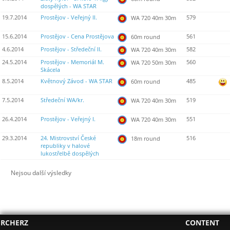
dospělých - WA STAR
19.7.2014
Prostějov - Veřejný II.
579
WA 720 40m 30m
15.6.2014
Prostějov - Cena Prostějova
561
60m round
4.6.2014
Prostějov - Středeční II.
582
WA 720 40m 30m
24.5.2014
Prostějov - Memoriál M.
560
WA 720 50m 30m
Skácela
8.5.2014
Květnový Závod - WA STAR
485
60m round
7.5.2014
Středeční WA/kr.
519
WA 720 40m 30m
26.4.2014
Prostějov - Veřejný I.
551
WA 720 40m 30m
29.3.2014
24. Mistrovství České
516
18m round
republiky v halové
lukostřelbě dospělých
Nejsou další výsledky
RCHERZ
CONTENT