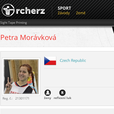
SPORT
Závody
Země
Sight Tape Printing
Petra
Morávková
Czech Republic
ženy
reflexní luk
Reg. č.:
21301171