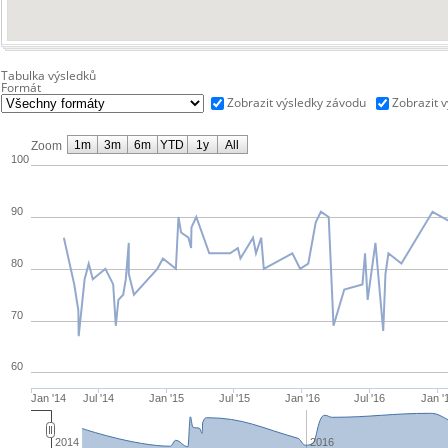
Tabulka výsledků
Formát
Zobrazit výsledky závodu
Zobrazit v
1m
3m
6m
YTD
1y
All
Zoom
100
90
80
70
60
Jan '14
Jul '14
Jan '15
Jul '15
Jan '16
Jul '16
Jan '
2014
2016