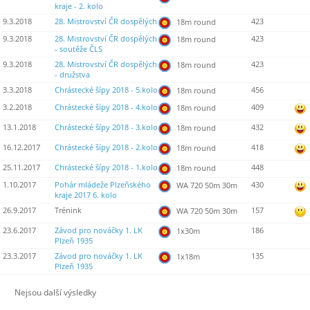
kraje - 2. kolo
9.3.2018
28. Mistrovství ČR dospělých
423
18m round
9.3.2018
28. Mistrovství ČR dospělých
423
18m round
- soutěže ČLS
9.3.2018
28. Mistrovství ČR dospělých
423
18m round
- družstva
3.3.2018
Chrástecké šípy 2018 - 5.kolo
456
18m round
3.2.2018
Chrástecké šípy 2018 - 4.kolo
409
18m round
13.1.2018
Chrástecké šípy 2018 - 3.kolo
432
18m round
16.12.2017
Chrástecké šípy 2018 - 2.kolo
418
18m round
25.11.2017
Chrástecké šípy 2018 - 1.kolo
448
18m round
1.10.2017
Pohár mládeže Plzeňského
430
WA 720 50m 30m
kraje 2017 6. kolo
26.9.2017
Trénink
157
WA 720 50m 30m
23.6.2017
Závod pro nováčky 1. LK
186
1x30m
Plzeň 1935
23.3.2017
Závod pro nováčky 1. LK
135
1x18m
Plzeň 1935
Nejsou další výsledky