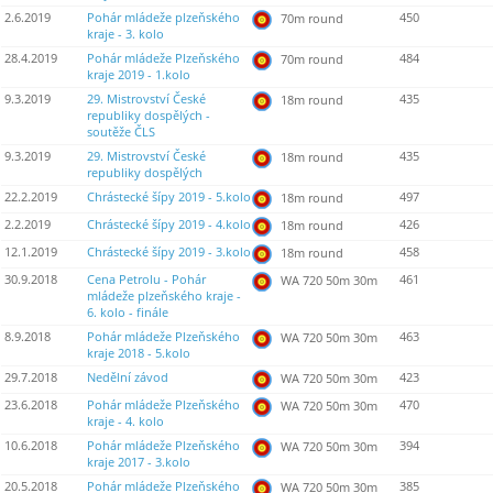
2.6.2019
Pohár mládeže plzeňského
450
70m round
kraje - 3. kolo
28.4.2019
Pohár mládeže Plzeňského
484
70m round
kraje 2019 - 1.kolo
9.3.2019
29. Mistrovství České
435
18m round
republiky dospělých -
soutěže ČLS
9.3.2019
29. Mistrovství České
435
18m round
republiky dospělých
22.2.2019
Chrástecké šípy 2019 - 5.kolo
497
18m round
2.2.2019
Chrástecké šípy 2019 - 4.kolo
426
18m round
12.1.2019
Chrástecké šípy 2019 - 3.kolo
458
18m round
30.9.2018
Cena Petrolu - Pohár
461
WA 720 50m 30m
mládeže plzeňského kraje -
6. kolo - finále
8.9.2018
Pohár mládeže Plzeňského
463
WA 720 50m 30m
kraje 2018 - 5.kolo
29.7.2018
Nedělní závod
423
WA 720 50m 30m
23.6.2018
Pohár mládeže Plzeňského
470
WA 720 50m 30m
kraje - 4. kolo
10.6.2018
Pohár mládeže Plzeňského
394
WA 720 50m 30m
kraje 2017 - 3.kolo
20.5.2018
Pohár mládeže Plzeňského
385
WA 720 50m 30m