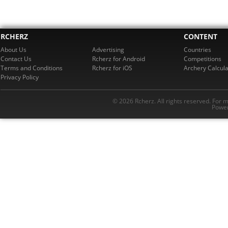
RCHERZ
CONTENT
About Us
Advertising
Countries
Contact Us
Rcherz for Android
Competitions
Terms and Conditions
Rcherz for iOS
Archery Calcula
Privacy Policy
© 2026 Rcherz. All rights reserved. For 
Power