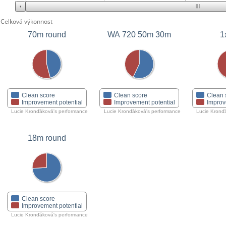
Celková výkonnost
70m round
WA 720 50m 30m
1
Clean score
Clean score
Clean 
Improvement potential
Improvement potential
Improv
Lucie Kronďáková's performance
Lucie Kronďáková's performance
Lucie Kronď
18m round
Clean score
Improvement potential
Lucie Kronďáková's performance