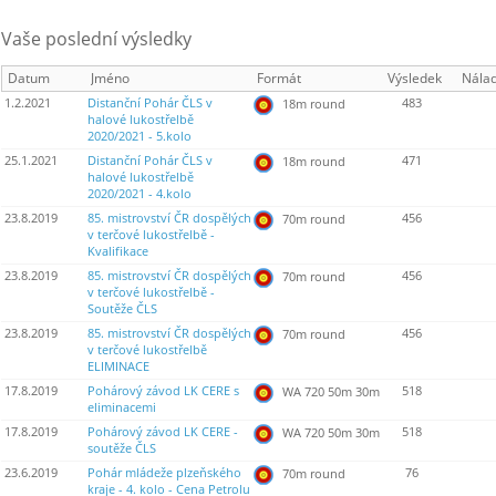
Vaše poslední výsledky
Datum
Jméno
Formát
Výsledek
Nála
1.2.2021
Distanční Pohár ČLS v
483
18m round
halové lukostřelbě
2020/2021 - 5.kolo
25.1.2021
Distanční Pohár ČLS v
471
18m round
halové lukostřelbě
2020/2021 - 4.kolo
23.8.2019
85. mistrovství ČR dospělých
456
70m round
v terčové lukostřelbě -
Kvalifikace
23.8.2019
85. mistrovství ČR dospělých
456
70m round
v terčové lukostřelbě -
Soutěže ČLS
23.8.2019
85. mistrovství ČR dospělých
456
70m round
v terčové lukostřelbě
ELIMINACE
17.8.2019
Pohárový závod LK CERE s
518
WA 720 50m 30m
eliminacemi
17.8.2019
Pohárový závod LK CERE -
518
WA 720 50m 30m
soutěže ČLS
23.6.2019
Pohár mládeže plzeňského
76
70m round
kraje - 4. kolo - Cena Petrolu