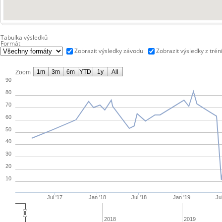
Tabulka výsledků
Formát
Zobrazit výsledky závodu
Zobrazit výsledky z trén
1m
3m
6m
YTD
1y
All
Zoom
90
80
70
60
50
40
30
20
10
Jul '17
Jan '18
Jul '18
Jan '19
Ju
2018
2019