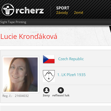
SPORT
Závody
Země
Sight Tape Printing
Lucie
Kronďáková
Czech Republic
1. LK Plzeň 1935
ženy
reflexní luk
Reg. č.:
21604032