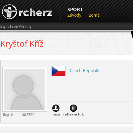
SPORT
Závody
Země
Sight Tape Printing
Kryštof
Kříž
Czech Republic
muži
reflexní luk
Reg. č.:
11402580