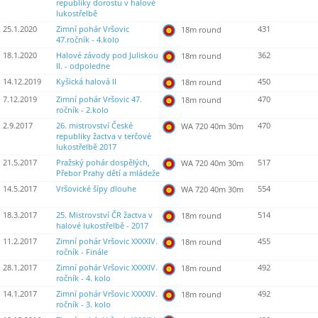
republiky dorostu v halové
lukostřelbě
25.1.2020
Zimní pohár Vršovic
431
18m round
47.ročník - 4.kolo
18.1.2020
Halové závody pod Juliskou
362
18m round
II. - odpoledne
14.12.2019
Kyšická halová II
450
18m round
7.12.2019
Zimní pohár Vršovic 47.
470
18m round
ročník - 2.kolo
2.9.2017
26. mistrovství České
470
WA 720 40m 30m
republiky žactva v terčové
lukostřelbě 2017
21.5.2017
Pražský pohár dospělých,
517
WA 720 40m 30m
Přebor Prahy dětí a mládeže
14.5.2017
Vršovické šípy dlouhe
554
WA 720 40m 30m
18.3.2017
25. Mistrovství ČR žactva v
514
18m round
halové lukostřelbě - 2017
11.2.2017
Zimní pohár Vršovic XXXXIV.
455
18m round
ročník - Finále
28.1.2017
Zimní pohár Vršovic XXXXIV.
492
18m round
ročník - 4. kolo
14.1.2017
Zimní pohár Vršovic XXXXIV.
492
18m round
ročník - 3. kolo