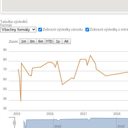
Tabulka výsledků
Formát
Zobrazit výsledky závodu
Zobrazit výsledky z trén
1m
3m
6m
YTD
1y
All
Zoom
90
80
70
60
50
40
30
2015
2016
2017
2018
2016
2018