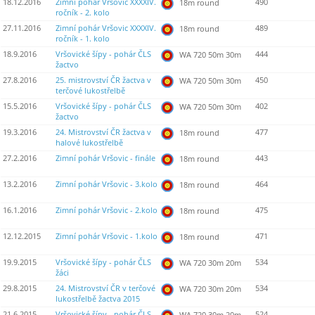
18.12.2016
Zimní pohár Vršovic XXXXIV.
490
18m round
ročník - 2. kolo
27.11.2016
Zimní pohár Vršovic XXXXIV.
489
18m round
ročník - 1. kolo
18.9.2016
Vršovické šípy - pohár ČLS
444
WA 720 50m 30m
žactvo
27.8.2016
25. mistrovství ČR žactva v
450
WA 720 50m 30m
terčové lukostřelbě
15.5.2016
Vršovické šípy - pohár ČLS
402
WA 720 50m 30m
žactvo
19.3.2016
24. Mistrovství ČR žactva v
477
18m round
halové lukostřelbě
27.2.2016
Zimní pohár Vršovic - finále
443
18m round
13.2.2016
Zimní pohár Vršovic - 3.kolo
464
18m round
16.1.2016
Zimní pohár Vršovic - 2.kolo
475
18m round
12.12.2015
Zimní pohár Vršovic - 1.kolo
471
18m round
19.9.2015
Vršovické šípy - pohár ČLS
534
WA 720 30m 20m
žáci
29.8.2015
24. Mistrovství ČR v terčové
534
WA 720 30m 20m
lukostřelbě žactva 2015
21.6.2015
Vršovické šípy - pohár ČLS
524
WA 720 30m 20m