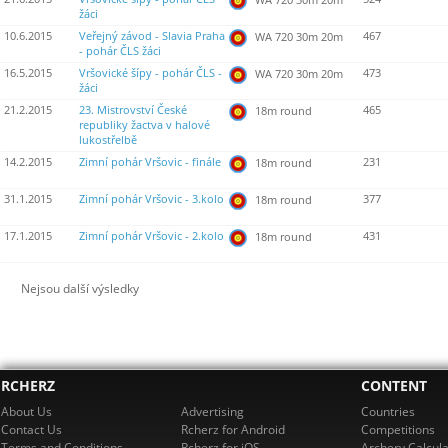
žáci
10.6.2015
Veřejný závod - Slavia Praha
467
WA 720 30m 20m
- pohár ČLS žáci
16.5.2015
Vršovické šípy - pohár ČLS -
473
WA 720 30m 20m
žáci
21.2.2015
23. Mistrovství České
465
18m round
republiky žactva v halové
lukostřelbě
14.2.2015
Zimní pohár Vršovic - finále
231
18m round
31.1.2015
Zimní pohár Vršovic - 3.kolo
377
18m round
17.1.2015
Zimní pohár Vršovic - 2.kolo
431
18m round
Nejsou další výsledky
RCHERZ
CONTENT
About Us
Advertising
Countries
Contact Us
Rcherz for Android
Competitions
Terms and Conditions
Rcherz for iOS
Archery Calcula