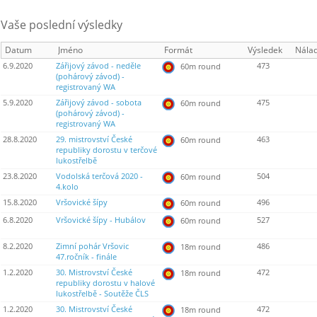
Vaše poslední výsledky
Datum
Jméno
Formát
Výsledek
Nála
6.9.2020
Zářijový závod - neděle
473
60m round
(pohárový závod) -
registrovaný WA
5.9.2020
Zářijový závod - sobota
475
60m round
(pohárový závod) -
registrovaný WA
28.8.2020
29. mistrovství České
463
60m round
republiky dorostu v terčové
lukostřelbě
23.8.2020
Vodolská terčová 2020 -
504
60m round
4.kolo
15.8.2020
Vršovické šípy
496
60m round
6.8.2020
Vršovické šípy - Hubálov
527
60m round
8.2.2020
Zimní pohár Vršovic
486
18m round
47.ročník - finále
1.2.2020
30. Mistrovství České
472
18m round
republiky dorostu v halové
lukostřelbě - Soutěže ČLS
1.2.2020
30. Mistrovství České
472
18m round