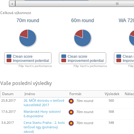
Celková výkonnost
70m round
60m round
WA 72
Clean score
Clean score
Clean 
Improvement potential
Improvement potential
Improv
Filip Vach's performance
Filip Vach's performance
Fili
Vaše poslední výsledky
Datum
Jméno
Formát
Výsledek
Nála
25.8.2017
26. MČR dorostu v terčové
560
70m round
lukostřelbě 2017
17.6.2017
Mariánské Hory sobotní
568
70m round
6.dopoledne
3.6.2017
Cena Startu Praha - 2. kolo
548
70m round
terčové ligy (pohárový
závod)