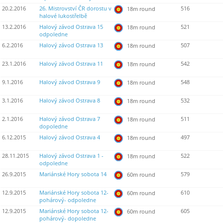
20.2.2016
26. Mistrovství ČR dorostu v
516
18m round
halové lukostřelbě
13.2.2016
Halový závod Ostrava 15
521
18m round
odpoledne
6.2.2016
Halový závod Ostrava 13
507
18m round
23.1.2016
Halový závod Ostrava 11
542
18m round
9.1.2016
Halový závod Ostrava 9
548
18m round
3.1.2016
Halový závod Ostrava 8
532
18m round
2.1.2016
Halový závod Ostrava 7
511
18m round
dopoledne
6.12.2015
Halový závod Ostrava 4
497
18m round
28.11.2015
Halový závod Ostrava 1 -
522
18m round
odpoledne
26.9.2015
Mariánské Hory sobota 14
579
60m round
12.9.2015
Mariánské Hory sobota 12-
610
60m round
pohárový- odpoledne
12.9.2015
Mariánské Hory sobota 12-
605
60m round
pohárový- dopoledne