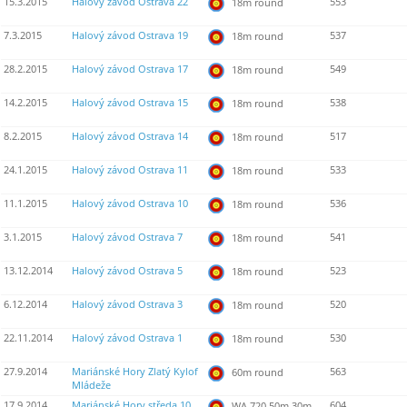
15.3.2015
Halový závod Ostrava 22
553
18m round
7.3.2015
Halový závod Ostrava 19
537
18m round
28.2.2015
Halový závod Ostrava 17
549
18m round
14.2.2015
Halový závod Ostrava 15
538
18m round
8.2.2015
Halový závod Ostrava 14
517
18m round
24.1.2015
Halový závod Ostrava 11
533
18m round
11.1.2015
Halový závod Ostrava 10
536
18m round
3.1.2015
Halový závod Ostrava 7
541
18m round
13.12.2014
Halový závod Ostrava 5
523
18m round
6.12.2014
Halový závod Ostrava 3
520
18m round
22.11.2014
Halový závod Ostrava 1
530
18m round
27.9.2014
Mariánské Hory Zlatý Kylof
563
60m round
Mládeže
17.9.2014
Mariánské Hory středa 10
604
WA 720 50m 30m