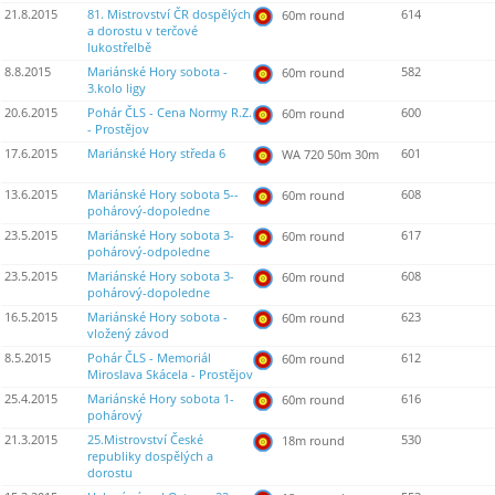
21.8.2015
81. Mistrovství ČR dospělých
614
60m round
a dorostu v terčové
lukostřelbě
8.8.2015
Mariánské Hory sobota -
582
60m round
3.kolo ligy
20.6.2015
Pohár ČLS - Cena Normy R.Z.
600
60m round
- Prostějov
17.6.2015
Mariánské Hory středa 6
601
WA 720 50m 30m
13.6.2015
Mariánské Hory sobota 5--
608
60m round
pohárový-dopoledne
23.5.2015
Mariánské Hory sobota 3-
617
60m round
pohárový-odpoledne
23.5.2015
Mariánské Hory sobota 3-
608
60m round
pohárový-dopoledne
16.5.2015
Mariánské Hory sobota -
623
60m round
vložený závod
8.5.2015
Pohár ČLS - Memoriál
612
60m round
Miroslava Skácela - Prostějov
25.4.2015
Mariánské Hory sobota 1-
616
60m round
pohárový
21.3.2015
25.Mistrovství České
530
18m round
republiky dospělých a
dorostu