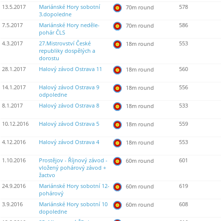
13.5.2017
Mariánské Hory sobotní
578
70m round
3.dopoledne
7.5.2017
Mariánské Hory neděle-
586
70m round
pohár ČLS
4.3.2017
27.Mistrovství České
553
18m round
republiky dospělých a
dorostu
28.1.2017
Halový závod Ostrava 11
560
18m round
14.1.2017
Halový závod Ostrava 9
556
18m round
odpoledne
8.1.2017
Halový závod Ostrava 8
533
18m round
10.12.2016
Halový závod Ostrava 5
559
18m round
4.12.2016
Halový závod Ostrava 4
553
18m round
1.10.2016
Prostějov - Říjnový závod -
601
60m round
vložený pohárový závod +
žactvo
24.9.2016
Mariánské Hory sobotní 12-
619
60m round
pohárový
3.9.2016
Mariánské Hory sobotní 10
608
60m round
dopoledne