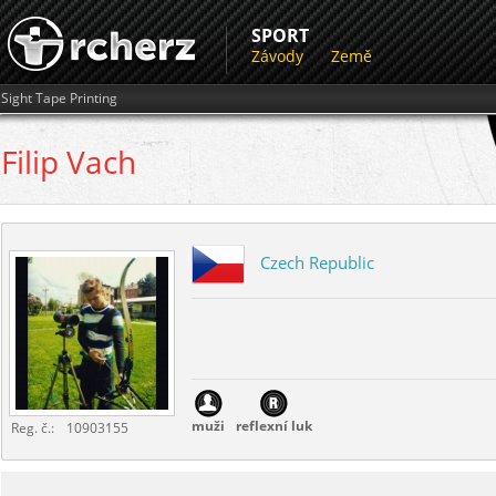
SPORT
Závody
Země
Sight Tape Printing
Filip
Vach
Czech Republic
muži
reflexní luk
Reg. č.:
10903155