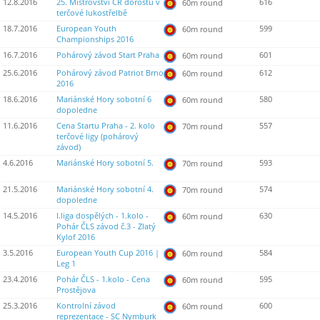
12.8.2016
25. Mistrovství ČR dorostu v
616
60m round
terčové lukostřelbě
18.7.2016
European Youth
599
60m round
Championships 2016
16.7.2016
Pohárový závod Start Praha
601
60m round
25.6.2016
Pohárový závod Patriot Brno
612
60m round
2016
18.6.2016
Mariánské Hory sobotní 6
580
60m round
dopoledne
11.6.2016
Cena Startu Praha - 2. kolo
557
70m round
terčové ligy (pohárový
závod)
4.6.2016
Mariánské Hory sobotní 5.
593
70m round
21.5.2016
Mariánské Hory sobotní 4.
574
70m round
dopoledne
14.5.2016
I.liga dospělých - 1.kolo -
630
60m round
Pohár ČLS závod č.3 - Zlatý
Kylof 2016
3.5.2016
European Youth Cup 2016 |
584
60m round
Leg 1
23.4.2016
Pohár ČLS - 1.kolo - Cena
595
60m round
Prostějova
25.3.2016
Kontrolní závod
600
60m round
reprezentace - SC Nymburk