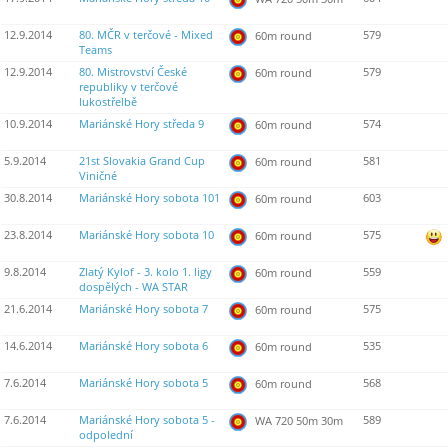
12.9.2014
80. MČR v terčové - Mixed
579
60m round
Teams
12.9.2014
80. Mistrovství České
579
60m round
republiky v terčové
lukostřelbě
10.9.2014
Mariánské Hory středa 9
574
60m round
5.9.2014
21st Slovakia Grand Cup
581
60m round
Viničné
30.8.2014
Mariánské Hory sobota 101
603
60m round
23.8.2014
Mariánské Hory sobota 10
575
60m round
9.8.2014
Zlatý Kylof - 3. kolo 1. ligy
559
60m round
dospělých - WA STAR
21.6.2014
Mariánské Hory sobota 7
575
60m round
14.6.2014
Mariánské Hory sobota 6
535
60m round
7.6.2014
Mariánské Hory sobota 5
568
60m round
7.6.2014
Mariánské Hory sobota 5 -
589
WA 720 50m 30m
odpolední