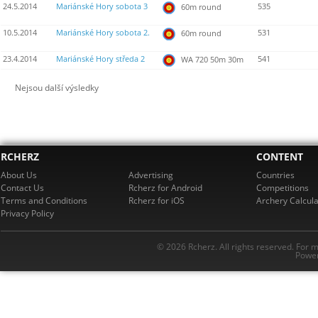
24.5.2014
Mariánské Hory sobota 3
535
60m round
10.5.2014
Mariánské Hory sobota 2.
531
60m round
23.4.2014
Mariánské Hory středa 2
541
WA 720 50m 30m
Nejsou další výsledky
RCHERZ
CONTENT
About Us
Advertising
Countries
Contact Us
Rcherz for Android
Competitions
Terms and Conditions
Rcherz for iOS
Archery Calcula
Privacy Policy
© 2026 Rcherz. All rights reserved. For 
Power