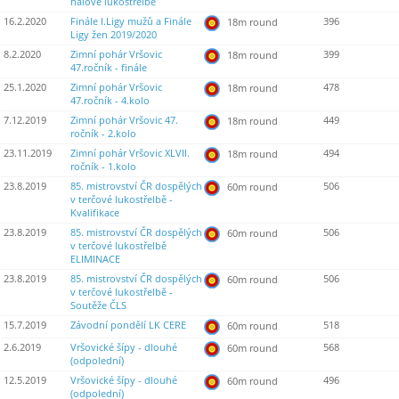
halové lukostřelbě
16.2.2020
Finále I.Ligy mužů a Finále
396
18m round
Ligy žen 2019/2020
8.2.2020
Zimní pohár Vršovic
399
18m round
47.ročník - finále
25.1.2020
Zimní pohár Vršovic
478
18m round
47.ročník - 4.kolo
7.12.2019
Zimní pohár Vršovic 47.
449
18m round
ročník - 2.kolo
23.11.2019
Zimní pohár Vršovic XLVII.
494
18m round
ročník - 1.kolo
23.8.2019
85. mistrovství ČR dospělých
506
60m round
v terčové lukostřelbě -
Kvalifikace
23.8.2019
85. mistrovství ČR dospělých
506
60m round
v terčové lukostřelbě
ELIMINACE
23.8.2019
85. mistrovství ČR dospělých
506
60m round
v terčové lukostřelbě -
Soutěže ČLS
15.7.2019
Závodní pondělí LK CERE
518
60m round
2.6.2019
Vršovické šípy - dlouhé
568
60m round
(odpolední)
12.5.2019
Vršovické šípy - dlouhé
496
60m round
(odpolední)