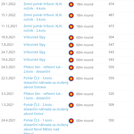
29.1.2022
Zimní pohár Vršovic XLIX.
474
18m round
ročník - 4.kolo
15.1.2022
Zimní pohár Vršovic XLIX.
487
18m round
ročník - 3.kolo
11.12.2021
Zimní pohár Vršovic XLIX.
473
18m round
ročník - 2.kolo
18.9.2021
Vršovické šípy
504
60m round
7.8.2021
Vršovické šípy
547
60m round
24.7.2021
Vršovické šípy
543
60m round
19.6.2021
Vršovické šípy
543
60m round
24.5.2021
Přebor žen - reflexní luk -
559
60m round
2.kolo - distanční
22.5.2021
Pohár ČLS - 3.kolo -
559
60m round
distanční náhrada za zrušený
závod Ostrava
3.5.2021
Přebor žen - reflexní luk -
520
60m round
1.kolo - distanční
1.5.2021
Pohár ČLS - 2.kolo -
509
60m round
distanční náhrada za zrušený
závod Votice
24.4.2021
Pohár ČLS - 1.kolo -
550
60m round
distanční náhrada za zrušený
závod Nové Město nad
Metují