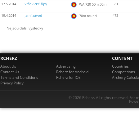
17.5.2014
Vršovické šípy
531
WA 720 50m 30m
19.4.2014
Jarní závod
473
70m round
Nejsou další výsledky
RCHERZ
CONTENT
About Us
Advertising
Countries
Contact Us
Rcherz for Android
Competitions
Terms and Conditions
Rcherz for iOS
Archery Calcula
Privacy Policy
© 2026 Rcherz. All rights reserved. For 
Power