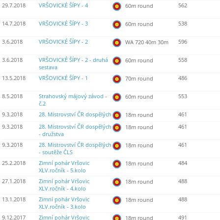
29.7.2018
VRŠOVICKÉ ŠÍPY - 4
562
60m round
14.7.2018
VRŠOVICKÉ ŠÍPY - 3
538
60m round
3.6.2018
VRŠOVICKÉ ŠÍPY - 2
596
WA 720 40m 30m
3.6.2018
VRŠOVICKÉ ŠÍPY - 2 - druhá
558
60m round
sestava
13.5.2018
VRŠOVICKÉ ŠÍPY - 1
486
70m round
8.5.2018
Strahovský májový závod -
553
60m round
č.2
9.3.2018
28. Mistrovství ČR dospělých
461
18m round
9.3.2018
28. Mistrovství ČR dospělých
461
18m round
- družstva
9.3.2018
28. Mistrovství ČR dospělých
461
18m round
- soutěže ČLS
25.2.2018
Zimní pohár Vršovic
484
18m round
XLV.ročník - 5.kolo
27.1.2018
Zimní pohár Vršovic
488
18m round
XLV.ročník - 4.kolo
13.1.2018
Zimní pohár Vršovic
488
18m round
XLV.ročník - 3.kolo
9.12.2017
Zimní pohár Vršovic
491
18m round