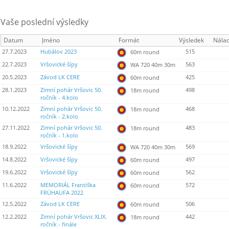
Vaše poslední výsledky
Datum
Jméno
Formát
Výsledek
Nála
27.7.2023
Hubálov 2023
515
60m round
22.7.2023
Vršovické šípy
563
WA 720 40m 30m
20.5.2023
Závod LK CERE
425
60m round
28.1.2023
Zimní pohár Vršovic 50.
498
18m round
ročník - 4.kolo
10.12.2022
Zimní pohár Vršovic 50.
468
18m round
ročník - 2.kolo
27.11.2022
Zimní pohár Vršovic 50.
483
18m round
ročník - 1.kolo
18.9.2022
Vršovické šípy
569
WA 720 40m 30m
14.8.2022
Vršovické šípy
497
60m round
19.6.2022
Vršovické šípy
562
60m round
11.6.2022
MEMORIÁL Františka
572
60m round
FRÜHAUFA 2022
12.5.2022
Závod LK CERE
506
60m round
12.2.2022
Zimní pohár Vršovic XLIX.
442
18m round
ročník - finále