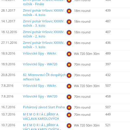
ročník - Finále
28.1.2017
Zimní pohár Vršovic XXXXIV.
439
18m round
ročník - 4. kolo
14.1.2017
Zimní pohár Vršovic XXXXIV.
487
18m round
ročník - 3. kolo
18.12.2016
Zimní pohár Vršovic XXXXIV.
407
18m round
ročník - 2. kolo
27.11.2016
Zimní pohár Vršovic XXXXIV.
436
18m round
ročník - 1. kolo
18.9.2016
Vršovické šípy - WA/kr.
489
WA 720 50m 30m
18.9.2016
Vršovické šípy - WA720
397
70m round
20.8.2016
82. Mistrovství ČR dospělých
432
70m round
reflexní luk
7.8.2016
Vršovické šípy - WA/kr.
507
WA 720 50m 30m
7.8.2016
Vršovické šípy - WA720
458
70m round
16.7.2016
Pohárový závod Start Praha
507
70m round
10.7.2016
M E M O R I Á L JIŘINY A
449
70m round
VÁCLAVA KAROLOVÝCH
10.7.2016
M E M O R I Á L JIŘINY A
521
WA 720 50m 30m
VÁCLAVA KAROLOVÝCH -