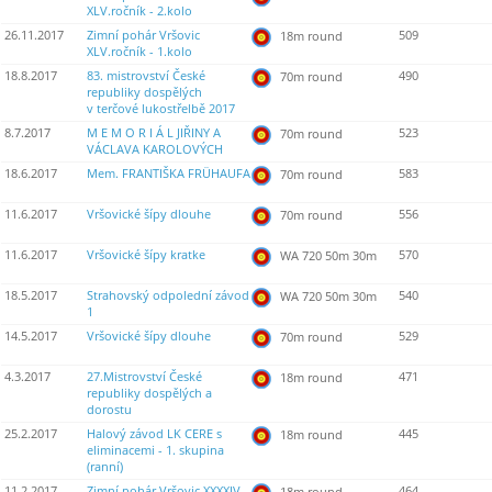
XLV.ročník - 2.kolo
26.11.2017
Zimní pohár Vršovic
509
18m round
XLV.ročník - 1.kolo
18.8.2017
83. mistrovství České
490
70m round
republiky dospělých
v terčové lukostřelbě 2017
8.7.2017
M E M O R I Á L JIŘINY A
523
70m round
VÁCLAVA KAROLOVÝCH
18.6.2017
Mem. FRANTIŠKA FRÜHAUFA
583
70m round
11.6.2017
Vršovické šípy dlouhe
556
70m round
11.6.2017
Vršovické šípy kratke
570
WA 720 50m 30m
18.5.2017
Strahovský odpolední závod
540
WA 720 50m 30m
1
14.5.2017
Vršovické šípy dlouhe
529
70m round
4.3.2017
27.Mistrovství České
471
18m round
republiky dospělých a
dorostu
25.2.2017
Halový závod LK CERE s
445
18m round
eliminacemi - 1. skupina
(ranní)
11.2.2017
Zimní pohár Vršovic XXXXIV.
464
18m round