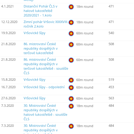
4.1.2021
Distanční Pohár ČLS v
471
18m round
halové lukostřelbě
2020/2021 - 1.kolo
12.12.2020
Zimní pohár Vršovic XXXXVIII.
471
18m round
ročník 2.kolo
19.9.2020
Vršovické šípy
540
60m round
21.8.2020
86. mistrovství České
508
60m round
republiky dospělých v
terčové lukostřelbě
21.8.2020
86. mistrovství České
508
60m round
republiky dospělých v
terčové lukostřelbě - soutěže
ČLS
15.8.2020
Vršovické šípy
519
60m round
16.7.2020
Vršovické šípy - odpolední
453
60m round
27.6.2020
Vršovické šípy
563
60m round
7.3.2020
30. Mistrovství České
484
18m round
republiky dospělých v
halové lukostřelbě - soutěže
ČLS
7.3.2020
30. Mistrovství České
484
18m round
republiky dospělých v