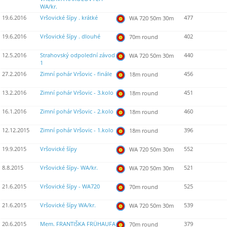
WA/kr.
19.6.2016
Vršovické šípy . krátké
477
WA 720 50m 30m
19.6.2016
Vršovické šípy . dlouhé
402
70m round
12.5.2016
Strahovský odpolední závod
440
WA 720 50m 30m
1
27.2.2016
Zimní pohár Vršovic - finále
456
18m round
13.2.2016
Zimní pohár Vršovic - 3.kolo
451
18m round
16.1.2016
Zimní pohár Vršovic - 2.kolo
460
18m round
12.12.2015
Zimní pohár Vršovic - 1.kolo
396
18m round
19.9.2015
Vršovické šípy
552
WA 720 50m 30m
8.8.2015
Vršovické šípy- WA/kr.
521
WA 720 50m 30m
21.6.2015
Vršovické šípy - WA720
525
70m round
21.6.2015
Vršovické šípy WA/kr.
539
WA 720 50m 30m
20.6.2015
Mem. FRANTIŠKA FRÜHAUFA
379
70m round