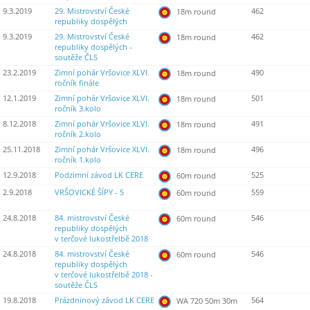
9.3.2019
29. Mistrovství České
462
18m round
republiky dospělých
9.3.2019
29. Mistrovství České
462
18m round
republiky dospělých -
soutěže ČLS
23.2.2019
Zimní pohár Vršovice XLVI.
490
18m round
ročník finále
12.1.2019
Zimní pohár Vršovice XLVI.
501
18m round
ročník 3.kolo
8.12.2018
Zimní pohár Vršovice XLVI.
491
18m round
ročník 2.kolo
25.11.2018
Zimní pohár Vršovice XLVI.
496
18m round
ročník 1.kolo
12.9.2018
Podzimní závod LK CERE
525
60m round
2.9.2018
VRŠOVICKÉ ŠÍPY - 5
559
60m round
24.8.2018
84. mistrovství České
546
60m round
republiky dospělých
v terčové lukostřelbě 2018
24.8.2018
84. mistrovství České
546
60m round
republiky dospělých
v terčové lukostřelbě 2018 -
soutěže ČLS
19.8.2018
Prázdninový závod LK CERE
564
WA 720 50m 30m