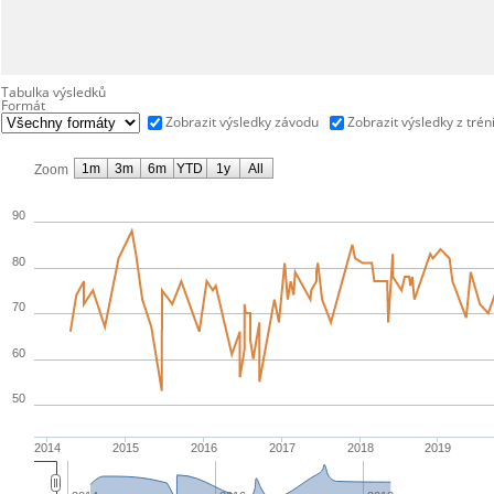
Tabulka výsledků
Formát
Zobrazit výsledky závodu
Zobrazit výsledky z trén
1m
3m
6m
YTD
1y
All
Zoom
90
80
70
60
50
2014
2015
2016
2017
2018
2019