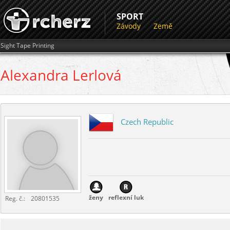
SPORT
Závody
Země
Sight Tape Printing
Alexandra
Lerlová
Czech Republic
ženy
reflexní luk
Reg. č.:
20801535