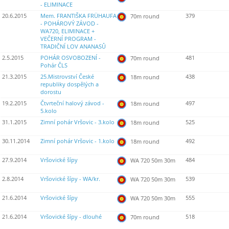
- ELIMINACE
20.6.2015
Mem. FRANTIŠKA FRÜHAUFA
379
70m round
- POHÁROVÝ ZÁVOD -
WA720, ELIMINACE +
VEČERNÍ PROGRAM -
TRADIČNÍ LOV ANANASŮ
2.5.2015
POHÁR OSVOBOZENÍ -
481
70m round
Pohár ČLS
21.3.2015
25.Mistrovství České
438
18m round
republiky dospělých a
dorostu
19.2.2015
Čtvrteční halový závod -
497
18m round
5.kolo
31.1.2015
Zimní pohár Vršovic - 3.kolo
525
18m round
30.11.2014
Zimní pohár Vršovic - 1.kolo
492
18m round
27.9.2014
Vršovické šípy
484
WA 720 50m 30m
2.8.2014
Vršovické šípy - WA/kr.
539
WA 720 50m 30m
21.6.2014
Vršovické šípy
555
WA 720 50m 30m
21.6.2014
Vršovické šípy - dlouhé
518
70m round