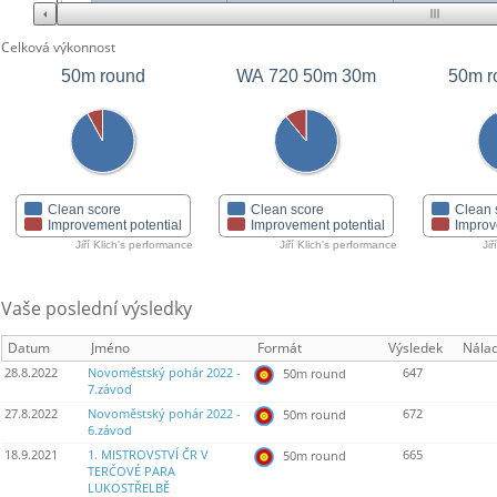
Celková výkonnost
50m round
WA 720 50m 30m
50m r
Clean score
Clean score
Clean 
Improvement potential
Improvement potential
Improv
Jiří Klich's performance
Jiří Klich's performance
Jiř
Vaše poslední výsledky
Datum
Jméno
Formát
Výsledek
Nála
28.8.2022
Novoměstský pohár 2022 -
647
50m round
7.závod
27.8.2022
Novoměstský pohár 2022 -
672
50m round
6.závod
18.9.2021
1. MISTROVSTVÍ ČR V
665
50m round
TERČOVÉ PARA
LUKOSTŘELBĚ