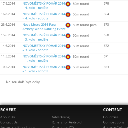
17.8.2014
NOVOMĚSTSKÝ POHÁR 2014
678
50m round
– 4. kolo - neděle
16.8.2014
NOVOMĚSTSKÝ POHÁR 2014
664
50m round
– 4. kolo - sobota
23.6.2014
Nove Mesto 2014-Para
673
50m round para
Archery World Ranking Event
15.6.2014
NOVOMĚSTSKÝ POHÁR 2014
658
50m round
– 3. kolo - neděle
14.6.2014
NOVOMĚSTSKÝ POHÁR 2014
672
50m round
– 3. kolo - sobota
11.5.2014
NOVOMĚSTSKÝ POHÁR 2014
671
50m round
– 1. kolo - neděle
10.5.2014
NOVOMĚSTSKÝ POHÁR 2014
663
50m round
– 1. kolo - sobota
Nejsou další výsledky
RCHERZ
CONTENT
About Us
Advertising
Countries
Contact Us
Rcherz for Android
Competitions
Terms and Conditions
Rcherz for iOS
Archery Calcula