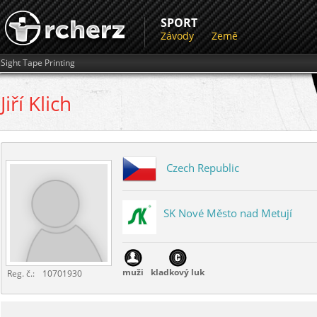
SPORT
Závody
Země
Sight Tape Printing
Jiří
Klich
Czech Republic
SK Nové Město nad Metují
muži
kladkový luk
Reg. č.:
10701930