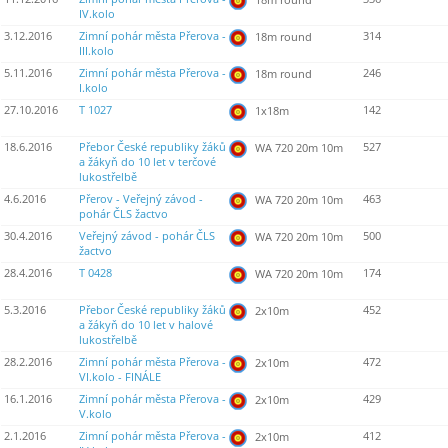
IV.kolo
3.12.2016
Zimní pohár města Přerova -
314
18m round
III.kolo
5.11.2016
Zimní pohár města Přerova -
246
18m round
I.kolo
27.10.2016
T 1027
142
1x18m
18.6.2016
Přebor České republiky žáků
527
WA 720 20m 10m
a žákyň do 10 let v terčové
lukostřelbě
4.6.2016
Přerov - Veřejný závod -
463
WA 720 20m 10m
pohár ČLS žactvo
30.4.2016
Veřejný závod - pohár ČLS
500
WA 720 20m 10m
žactvo
28.4.2016
T 0428
174
WA 720 20m 10m
5.3.2016
Přebor České republiky žáků
452
2x10m
a žákyň do 10 let v halové
lukostřelbě
28.2.2016
Zimní pohár města Přerova -
472
2x10m
VI.kolo - FINÁLE
16.1.2016
Zimní pohár města Přerova -
429
2x10m
V.kolo
2.1.2016
Zimní pohár města Přerova -
412
2x10m