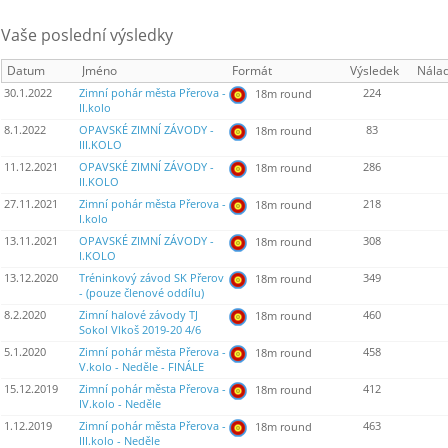
Vaše poslední výsledky
Datum
Jméno
Formát
Výsledek
Nála
30.1.2022
Zimní pohár města Přerova -
224
18m round
II.kolo
8.1.2022
OPAVSKÉ ZIMNÍ ZÁVODY -
83
18m round
III.KOLO
11.12.2021
OPAVSKÉ ZIMNÍ ZÁVODY -
286
18m round
II.KOLO
27.11.2021
Zimní pohár města Přerova -
218
18m round
I.kolo
13.11.2021
OPAVSKÉ ZIMNÍ ZÁVODY -
308
18m round
I.KOLO
13.12.2020
Tréninkový závod SK Přerov
349
18m round
- (pouze členové oddílu)
8.2.2020
Zimní halové závody TJ
460
18m round
Sokol Vlkoš 2019-20 4/6
5.1.2020
Zimní pohár města Přerova -
458
18m round
V.kolo - Neděle - FINÁLE
15.12.2019
Zimní pohár města Přerova -
412
18m round
IV.kolo - Neděle
1.12.2019
Zimní pohár města Přerova -
463
18m round
III.kolo - Neděle