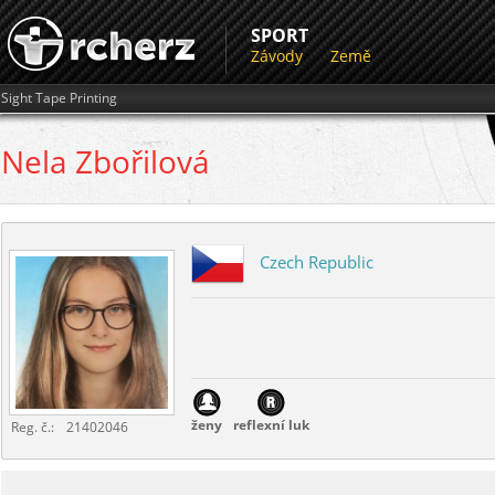
SPORT
Závody
Země
Sight Tape Printing
Nela
Zbořilová
Czech Republic
ženy
reflexní luk
Reg. č.:
21402046