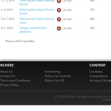
21.12.2014
Zimní pohár města Přerova -
440
2x10m
III.kolo
6.12.2014
Zimní pohár města Přerova -
378
2x10m
II.kolo
23.11.2014
Zimní pohár města Přerova -
404
2x10m
I.kolo
9.11.2014
Veřejný závod Přerov -
399
2x10m
předkolo
Nejsou další výsledky
RCHERZ
CONTENT
About Us
Advertising
Countries
Contact Us
Rcherz for Android
Competitions
Terms and Conditions
Rcherz for iOS
Archery Calcula
Privacy Policy
© 2026 Rcherz. All rights reserved. For 
Power