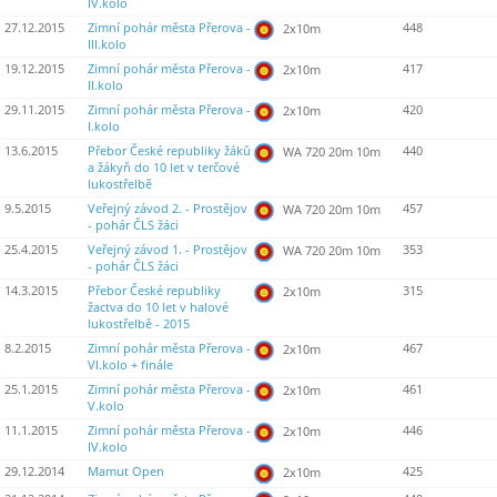
IV.kolo
27.12.2015
Zimní pohár města Přerova -
448
2x10m
III.kolo
19.12.2015
Zimní pohár města Přerova -
417
2x10m
II.kolo
29.11.2015
Zimní pohár města Přerova -
420
2x10m
I.kolo
13.6.2015
Přebor České republiky žáků
440
WA 720 20m 10m
a žákyň do 10 let v terčové
lukostřelbě
9.5.2015
Veřejný závod 2. - Prostějov
457
WA 720 20m 10m
- pohár ČLS žáci
25.4.2015
Veřejný závod 1. - Prostějov
353
WA 720 20m 10m
- pohár ČLS žáci
14.3.2015
Přebor České republiky
315
2x10m
žactva do 10 let v halové
lukostřelbě - 2015
8.2.2015
Zimní pohár města Přerova -
467
2x10m
VI.kolo + finále
25.1.2015
Zimní pohár města Přerova -
461
2x10m
V.kolo
11.1.2015
Zimní pohár města Přerova -
446
2x10m
IV.kolo
29.12.2014
Mamut Open
425
2x10m