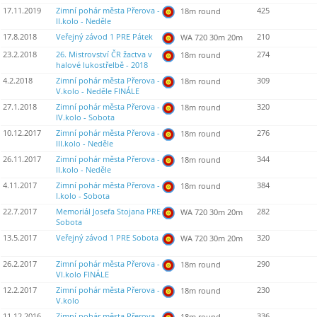
17.11.2019
Zimní pohár města Přerova -
425
18m round
II.kolo - Neděle
17.8.2018
Veřejný závod 1 PRE Pátek
210
WA 720 30m 20m
23.2.2018
26. Mistrovství ČR žactva v
274
18m round
halové lukostřelbě - 2018
4.2.2018
Zimní pohár města Přerova -
309
18m round
V.kolo - Neděle FINÁLE
27.1.2018
Zimní pohár města Přerova -
320
18m round
IV.kolo - Sobota
10.12.2017
Zimní pohár města Přerova -
276
18m round
III.kolo - Neděle
26.11.2017
Zimní pohár města Přerova -
344
18m round
II.kolo - Neděle
4.11.2017
Zimní pohár města Přerova -
384
18m round
I.kolo - Sobota
22.7.2017
Memoriál Josefa Stojana PRE
282
WA 720 30m 20m
Sobota
13.5.2017
Veřejný závod 1 PRE Sobota
320
WA 720 30m 20m
26.2.2017
Zimní pohár města Přerova -
290
18m round
VI.kolo FINÁLE
12.2.2017
Zimní pohár města Přerova -
230
18m round
V.kolo
11.12.2016
Zimní pohár města Přerova -
336
18m round