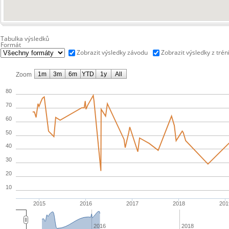
Tabulka výsledků
Formát
Zobrazit výsledky závodu
Zobrazit výsledky z trén
1m
3m
6m
YTD
1y
All
Zoom
80
70
60
50
40
30
20
10
2015
2016
2017
2018
201
2016
2018