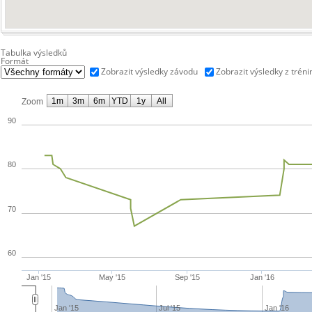
Tabulka výsledků
Formát
Zobrazit výsledky závodu
Zobrazit výsledky z tréni
1m
3m
6m
YTD
1y
All
Zoom
90
80
70
60
Jan '15
May '15
Sep '15
Jan '16
Jan '15
Jul '15
Jan '16