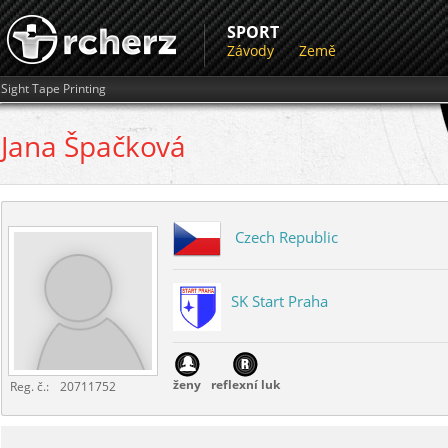
SPORT
Závody
Země
Sight Tape Printing
Jana
Špačková
Czech Republic
SK Start Praha
ženy
reflexní luk
Reg. č.:
20711752