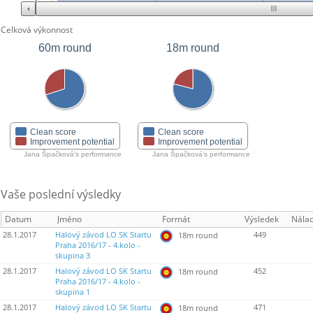
Celková výkonnost
60m round
18m round
Clean score
Clean score
Improvement potential
Improvement potential
Jana Špačková's performance
Jana Špačková's performance
Vaše poslední výsledky
Datum
Jméno
Formát
Výsledek
Nála
28.1.2017
Halový závod LO SK Startu
449
18m round
Praha 2016/17 - 4.kolo -
skupina 3
28.1.2017
Halový závod LO SK Startu
452
18m round
Praha 2016/17 - 4.kolo -
skupina 1
28.1.2017
Halový závod LO SK Startu
471
18m round