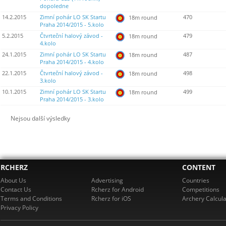
dopoledne
14.2.2015
Zimní pohár LO SK Startu
470
18m round
Praha 2014/2015 - 5.kolo
5.2.2015
Čtvrteční halový závod -
479
18m round
4.kolo
24.1.2015
Zimní pohár LO SK Startu
487
18m round
Praha 2014/2015 - 4.kolo
22.1.2015
Čtvrteční halový závod -
498
18m round
3.kolo
10.1.2015
Zimní pohár LO SK Startu
499
18m round
Praha 2014/2015 - 3.kolo
Nejsou další výsledky
RCHERZ
CONTENT
About Us
Advertising
Countries
Contact Us
Rcherz for Android
Competitions
Terms and Conditions
Rcherz for iOS
Archery Calcula
Privacy Policy