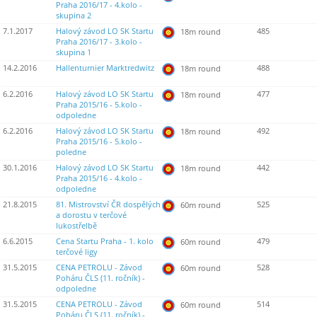
Praha 2016/17 - 4.kolo -
skupina 2
7.1.2017
Halový závod LO SK Startu
485
18m round
Praha 2016/17 - 3.kolo -
skupina 1
14.2.2016
Hallenturnier Marktredwitz
488
18m round
6.2.2016
Halový závod LO SK Startu
477
18m round
Praha 2015/16 - 5.kolo -
odpoledne
6.2.2016
Halový závod LO SK Startu
492
18m round
Praha 2015/16 - 5.kolo -
poledne
30.1.2016
Halový závod LO SK Startu
442
18m round
Praha 2015/16 - 4.kolo -
odpoledne
21.8.2015
81. Mistrovství ČR dospělých
525
60m round
a dorostu v terčové
lukostřelbě
6.6.2015
Cena Startu Praha - 1. kolo
479
60m round
terčové ligy
31.5.2015
CENA PETROLU - Závod
528
60m round
Poháru ČLS (11. ročník) -
odpoledne
31.5.2015
CENA PETROLU - Závod
514
60m round
Poháru ČLS (11. ročník) -