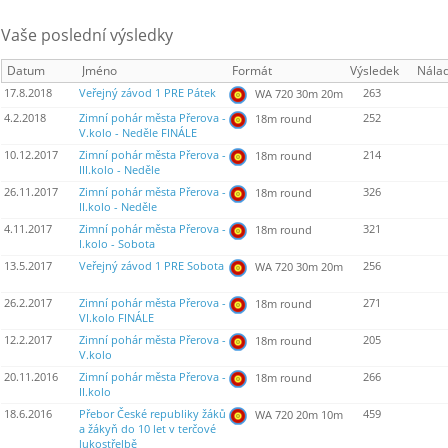
Vaše poslední výsledky
Datum
Jméno
Formát
Výsledek
Nála
17.8.2018
Veřejný závod 1 PRE Pátek
263
WA 720 30m 20m
4.2.2018
Zimní pohár města Přerova -
252
18m round
V.kolo - Neděle FINÁLE
10.12.2017
Zimní pohár města Přerova -
214
18m round
III.kolo - Neděle
26.11.2017
Zimní pohár města Přerova -
326
18m round
II.kolo - Neděle
4.11.2017
Zimní pohár města Přerova -
321
18m round
I.kolo - Sobota
13.5.2017
Veřejný závod 1 PRE Sobota
256
WA 720 30m 20m
26.2.2017
Zimní pohár města Přerova -
271
18m round
VI.kolo FINÁLE
12.2.2017
Zimní pohár města Přerova -
205
18m round
V.kolo
20.11.2016
Zimní pohár města Přerova -
266
18m round
II.kolo
18.6.2016
Přebor České republiky žáků
459
WA 720 20m 10m
a žákyň do 10 let v terčové
lukostřelbě