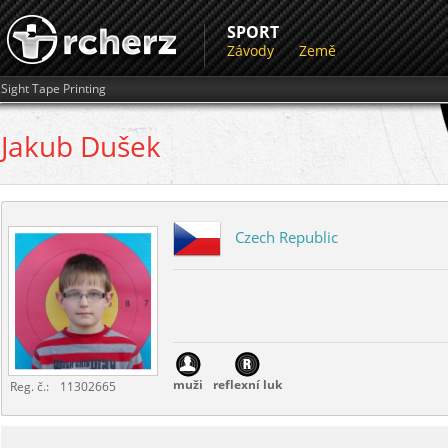
SPORT
Závody
Země
Sight Tape Printing
Jakub
Dušek
Czech Republic
muži
reflexní luk
Reg. č.:
11302665