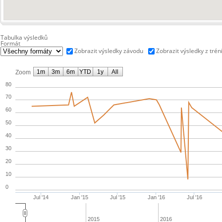
Tabulka výsledků
Formát
Zobrazit výsledky závodu
Zobrazit výsledky z trén
1m
3m
6m
YTD
1y
All
Zoom
80
70
60
50
40
30
20
10
0
Jul '14
Jan '15
Jul '15
Jan '16
Jul '16
2015
2016