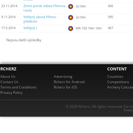
23.11.2014
Zimní pohár města Přerova -
456
2x10m
I.kolo
9.11.2014
Veřejný závod Přerov -
395
2x10m
předkolo
17.5.2014
Veřejný I.
467
WA 720 10m 10m
Nejsou další výsledky
RCHERZ
CONTENT
About Us
Advertising
Countries
Contact Us
Rcherz for Android
Competitions
Terms and Conditions
Rcherz for iOS
Archery Calcula
Privacy Policy
© 2026 Rcherz. All rights reserved. For 
Power