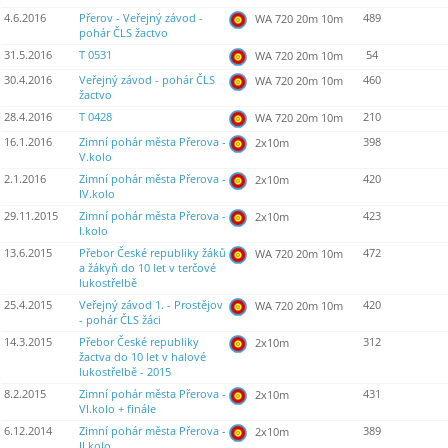
4.6.2016
Přerov - Veřejný závod -
489
WA 720 20m 10m
pohár ČLS žactvo
31.5.2016
T 0531
54
WA 720 20m 10m
30.4.2016
Veřejný závod - pohár ČLS
460
WA 720 20m 10m
žactvo
28.4.2016
T 0428
210
WA 720 20m 10m
16.1.2016
Zimní pohár města Přerova -
398
2x10m
V.kolo
2.1.2016
Zimní pohár města Přerova -
420
2x10m
IV.kolo
29.11.2015
Zimní pohár města Přerova -
423
2x10m
I.kolo
13.6.2015
Přebor České republiky žáků
472
WA 720 20m 10m
a žákyň do 10 let v terčové
lukostřelbě
25.4.2015
Veřejný závod 1. - Prostějov
420
WA 720 20m 10m
- pohár ČLS žáci
14.3.2015
Přebor České republiky
312
2x10m
žactva do 10 let v halové
lukostřelbě - 2015
8.2.2015
Zimní pohár města Přerova -
431
2x10m
VI.kolo + finále
6.12.2014
Zimní pohár města Přerova -
389
2x10m
II.kolo