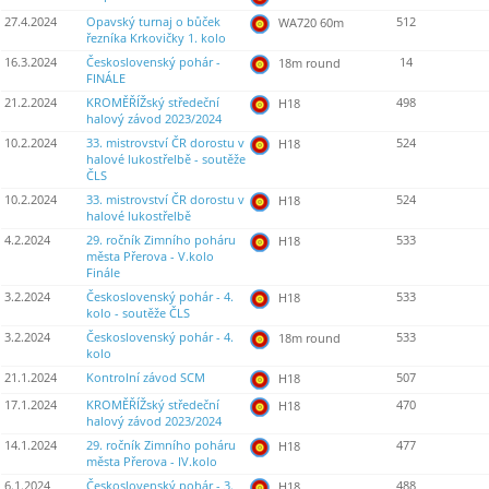
27.4.2024
Opavský turnaj o bůček
512
WA720 60m
řezníka Krkovičky 1. kolo
16.3.2024
Československý pohár -
14
18m round
FINÁLE
21.2.2024
KROMĚŘÍŽský středeční
498
H18
halový závod 2023/2024
10.2.2024
33. mistrovství ČR dorostu v
524
H18
halové lukostřelbě - soutěže
ČLS
10.2.2024
33. mistrovství ČR dorostu v
524
H18
halové lukostřelbě
4.2.2024
29. ročník Zimního poháru
533
H18
města Přerova - V.kolo
Finále
3.2.2024
Československý pohár - 4.
533
H18
kolo - soutěže ČLS
3.2.2024
Československý pohár - 4.
533
18m round
kolo
21.1.2024
Kontrolní závod SCM
507
H18
17.1.2024
KROMĚŘÍŽský středeční
470
H18
halový závod 2023/2024
14.1.2024
29. ročník Zimního poháru
477
H18
města Přerova - IV.kolo
6.1.2024
Československý pohár - 3.
488
H18