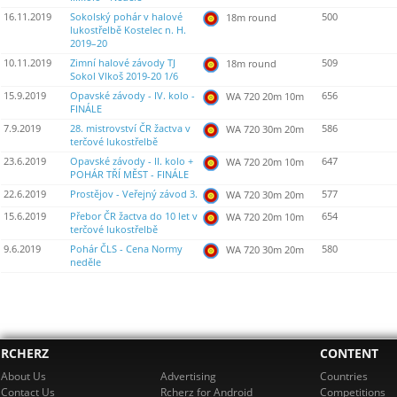
16.11.2019
Sokolský pohár v halové
500
18m round
lukostřelbě Kostelec n. H.
2019–20
10.11.2019
Zimní halové závody TJ
509
18m round
Sokol Vlkoš 2019-20 1/6
15.9.2019
Opavské závody - IV. kolo -
656
WA 720 20m 10m
FINÁLE
7.9.2019
28. mistrovství ČR žactva v
586
WA 720 30m 20m
terčové lukostřelbě
23.6.2019
Opavské závody - II. kolo +
647
WA 720 20m 10m
POHÁR TŘÍ MĚST - FINÁLE
22.6.2019
Prostějov - Veřejný závod 3.
577
WA 720 30m 20m
15.6.2019
Přebor ČR žactva do 10 let v
654
WA 720 20m 10m
terčové lukostřelbě
9.6.2019
Pohár ČLS - Cena Normy
580
WA 720 30m 20m
neděle
RCHERZ
CONTENT
About Us
Advertising
Countries
Contact Us
Rcherz for Android
Competitions