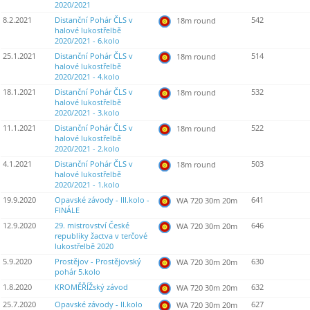
2020/2021
8.2.2021
Distanční Pohár ČLS v
542
18m round
halové lukostřelbě
2020/2021 - 6.kolo
25.1.2021
Distanční Pohár ČLS v
514
18m round
halové lukostřelbě
2020/2021 - 4.kolo
18.1.2021
Distanční Pohár ČLS v
532
18m round
halové lukostřelbě
2020/2021 - 3.kolo
11.1.2021
Distanční Pohár ČLS v
522
18m round
halové lukostřelbě
2020/2021 - 2.kolo
4.1.2021
Distanční Pohár ČLS v
503
18m round
halové lukostřelbě
2020/2021 - 1.kolo
19.9.2020
Opavské závody - III.kolo -
641
WA 720 30m 20m
FINÁLE
12.9.2020
29. mistrovství České
646
WA 720 30m 20m
republiky žactva v terčové
lukostřelbě 2020
5.9.2020
Prostějov - Prostějovský
630
WA 720 30m 20m
pohár 5.kolo
1.8.2020
KROMĚŘÍŽský závod
632
WA 720 30m 20m
25.7.2020
Opavské závody - II.kolo
627
WA 720 30m 20m