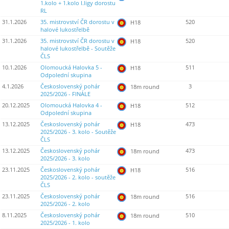
1.kolo + 1.kolo I.ligy dorostu
RL
31.1.2026
35. mistrovství ČR dorostu v
520
H18
halové lukostřelbě
31.1.2026
35. mistrovství ČR dorostu v
520
H18
halové lukostřelbě - Soutěže
ČLS
10.1.2026
Olomoucká Halovka 5 -
511
H18
Odpolední skupina
4.1.2026
Československý pohár
3
18m round
2025/2026 - FINÁLE
20.12.2025
Olomoucká Halovka 4 -
512
H18
Odpolední skupina
13.12.2025
Československý pohár
473
H18
2025/2026 - 3. kolo - Soutěže
ČLS
13.12.2025
Československý pohár
473
18m round
2025/2026 - 3. kolo
23.11.2025
Československý pohár
516
H18
2025/2026 - 2. kolo - soutěže
ČLS
23.11.2025
Československý pohár
516
18m round
2025/2026 - 2. kolo
8.11.2025
Československý pohár
510
18m round
2025/2026 - 1. kolo