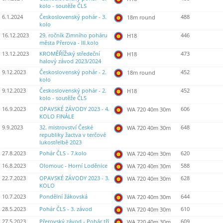
kolo - soutěže ČLS
6.1.2024
Československý pohár - 3.
488
18m round
kolo
16.12.2023
29. ročník Zimního poháru
446
H18
města Přerova - III.kolo
13.12.2023
KROMĚŘÍŽský středeční
473
H18
halový závod 2023/2024
9.12.2023
Československý pohár - 2.
452
18m round
kolo
9.12.2023
Československý pohár - 2.
452
H18
kolo - soutěže ČLS
16.9.2023
OPAVSKÉ ZÁVODY 2023 - 4.
606
WA 720 40m 30m
KOLO FINÁLE
9.9.2023
32. mistrovství České
648
WA 720 40m 30m
republiky žactva v terčové
lukostřelbě 2023
27.8.2023
Pohár ČLS - 7.kolo
620
WA 720 40m 30m
16.8.2023
Olomouc - Horní Loděnice
588
WA 720 40m 30m
22.7.2023
OPAVSKÉ ZÁVODY 2023 - 3.
628
WA 720 40m 30m
KOLO
10.7.2023
Pondělní žákovská
644
WA 720 40m 30m
28.5.2023
Pohár ČLS - 3. závod
610
WA 720 40m 30m
27.5.2023
Přerovský závod - Pohár tří
609
WA 720 40m 30m