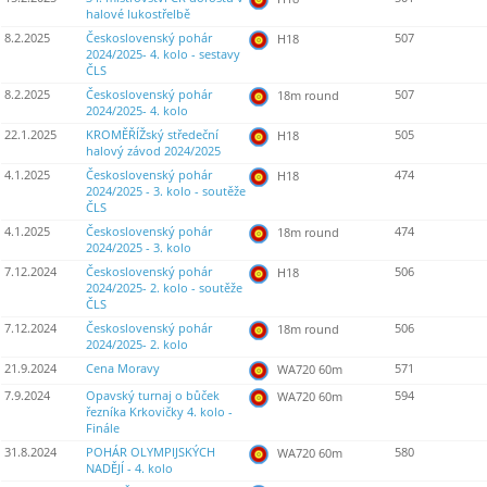
halové lukostřelbě
8.2.2025
Československý pohár
507
H18
2024/2025- 4. kolo - sestavy
ČLS
8.2.2025
Československý pohár
507
18m round
2024/2025- 4. kolo
22.1.2025
KROMĚŘÍŽský středeční
505
H18
halový závod 2024/2025
4.1.2025
Československý pohár
474
H18
2024/2025 - 3. kolo - soutěže
ČLS
4.1.2025
Československý pohár
474
18m round
2024/2025 - 3. kolo
7.12.2024
Československý pohár
506
H18
2024/2025- 2. kolo - soutěže
ČLS
7.12.2024
Československý pohár
506
18m round
2024/2025- 2. kolo
21.9.2024
Cena Moravy
571
WA720 60m
7.9.2024
Opavský turnaj o bůček
594
WA720 60m
řezníka Krkovičky 4. kolo -
Finále
31.8.2024
POHÁR OLYMPIJSKÝCH
580
WA720 60m
NADĚJÍ - 4. kolo