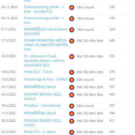
kolo
20.11.2022
Československý pohár - 1.
535
18m round
kolo - soutěže ČLS
20.11.2022
Československý pohár - 1.
535
18m round
kolo
5.11.2022
KROMĚŘÍŽský halový závod
524
18m round
2022/2023
17.9.2022
POHÁR PRIMÁTORA MĚSTA
620
WA 720 40m 30m
OPAVY ZA NEJVYŠŠÍ NÁSTŘEL
2022
10.9.2022
31. mistrovství České
616
WA 720 40m 30m
republiky žactva v terčové
lukostřelbě 2022
14.8.2022
Pohár ČLS - 7.kolo
570
WA 720 40m 30m
13.8.2022
Terčová liga 4. kolo - FINÁLE
427
60m round
23.7.2022
KROMĚŘÍŽský závod
557
WA 720 40m 30m
26.6.2022
OPAVSKÉ ZÁVODY 2022 -
603
WA 720 40m 30m
II.KOLO
18.6.2022
Prostějov - Cena Normy
557
60m round
11.6.2022
KROMĚŘÍŽský závod
594
WA 720 40m 30m
28.5.2022
OPAVSKÉ ZÁVODY 2022 -
611
WA 720 40m 30m
I.KOLO
22.5.2022
Pohár ČLS - 2. závod
581
WA 720 40m 30m