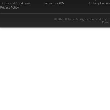
Terms and Conditions
Rcherz for iOS
Archery Calcula
Privacy Policy
© 2026 Rcherz. All rights reserved. For 
Power