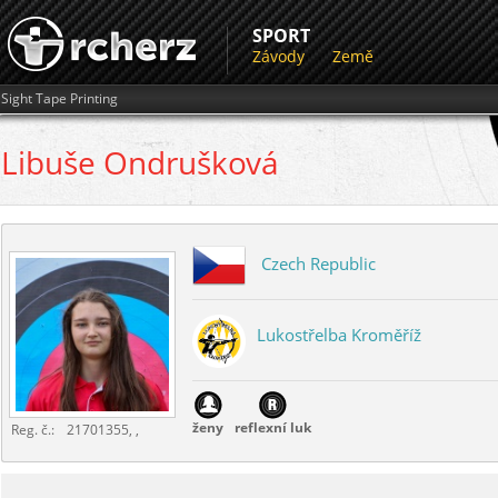
SPORT
Závody
Země
Sight Tape Printing
Libuše
Ondrušková
Czech Republic
Lukostřelba Kroměříž
ženy
reflexní luk
Reg. č.:
21701355, ,