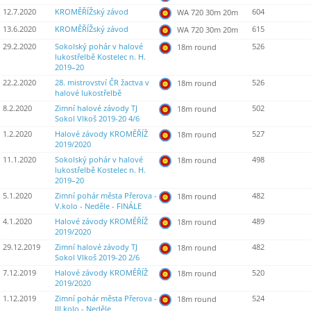
12.7.2020
KROMĚŘÍŽský závod
604
WA 720 30m 20m
13.6.2020
KROMĚŘÍŽský závod
615
WA 720 30m 20m
29.2.2020
Sokolský pohár v halové
526
18m round
lukostřelbě Kostelec n. H.
2019–20
22.2.2020
28. mistrovství ČR žactva v
526
18m round
halové lukostřelbě
8.2.2020
Zimní halové závody TJ
502
18m round
Sokol Vlkoš 2019-20 4/6
1.2.2020
Halové závody KROMĚŘÍŽ
527
18m round
2019/2020
11.1.2020
Sokolský pohár v halové
498
18m round
lukostřelbě Kostelec n. H.
2019–20
5.1.2020
Zimní pohár města Přerova -
482
18m round
V.kolo - Neděle - FINÁLE
4.1.2020
Halové závody KROMĚŘÍŽ
489
18m round
2019/2020
29.12.2019
Zimní halové závody TJ
482
18m round
Sokol Vlkoš 2019-20 2/6
7.12.2019
Halové závody KROMĚŘÍŽ
520
18m round
2019/2020
1.12.2019
Zimní pohár města Přerova -
524
18m round
III.kolo - Neděle