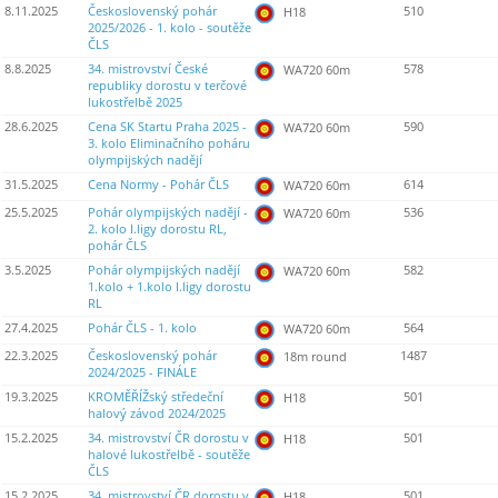
8.11.2025
Československý pohár
510
H18
2025/2026 - 1. kolo - soutěže
ČLS
8.8.2025
34. mistrovství České
578
WA720 60m
republiky dorostu v terčové
lukostřelbě 2025
28.6.2025
Cena SK Startu Praha 2025 -
590
WA720 60m
3. kolo Eliminačního poháru
olympijských nadějí
31.5.2025
Cena Normy - Pohár ČLS
614
WA720 60m
25.5.2025
Pohár olympijských nadějí -
536
WA720 60m
2. kolo I.ligy dorostu RL,
pohár ČLS
3.5.2025
Pohár olympijských nadějí
582
WA720 60m
1.kolo + 1.kolo I.ligy dorostu
RL
27.4.2025
Pohár ČLS - 1. kolo
564
WA720 60m
22.3.2025
Československý pohár
1487
18m round
2024/2025 - FINÁLE
19.3.2025
KROMĚŘÍŽský středeční
501
H18
halový závod 2024/2025
15.2.2025
34. mistrovství ČR dorostu v
501
H18
halové lukostřelbě - soutěže
ČLS
15.2.2025
34. mistrovství ČR dorostu v
501
H18