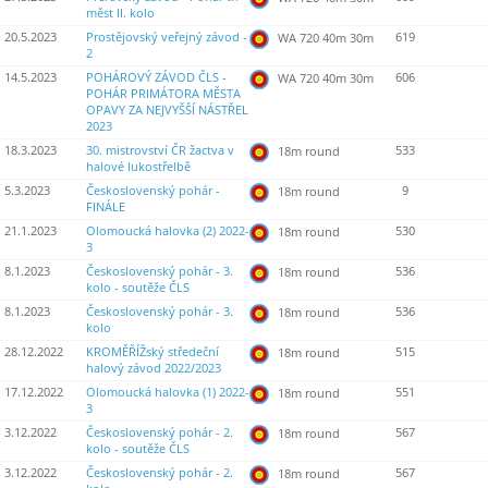
měst II. kolo
20.5.2023
Prostějovský veřejný závod -
619
WA 720 40m 30m
2
14.5.2023
POHÁROVÝ ZÁVOD ČLS -
606
WA 720 40m 30m
POHÁR PRIMÁTORA MĚSTA
OPAVY ZA NEJVYŠŠÍ NÁSTŘEL
2023
18.3.2023
30. mistrovství ČR žactva v
533
18m round
halové lukostřelbě
5.3.2023
Československý pohár -
9
18m round
FINÁLE
21.1.2023
Olomoucká halovka (2) 2022-
530
18m round
3
8.1.2023
Československý pohár - 3.
536
18m round
kolo - soutěže ČLS
8.1.2023
Československý pohár - 3.
536
18m round
kolo
28.12.2022
KROMĚŘÍŽský středeční
515
18m round
halový závod 2022/2023
17.12.2022
Olomoucká halovka (1) 2022-
551
18m round
3
3.12.2022
Československý pohár - 2.
567
18m round
kolo - soutěže ČLS
3.12.2022
Československý pohár - 2.
567
18m round