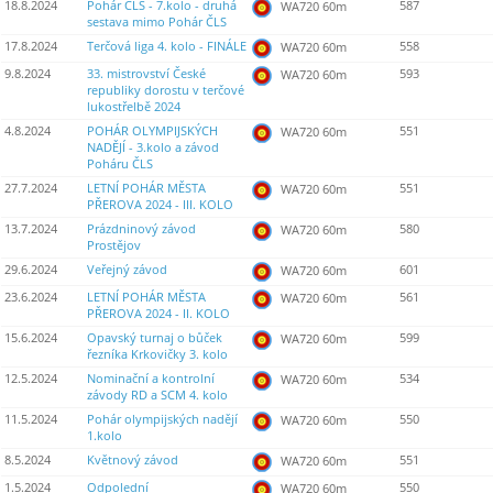
18.8.2024
Pohár ČLS - 7.kolo - druhá
587
WA720 60m
sestava mimo Pohár ČLS
17.8.2024
Terčová liga 4. kolo - FINÁLE
558
WA720 60m
9.8.2024
33. mistrovství České
593
WA720 60m
republiky dorostu v terčové
lukostřelbě 2024
4.8.2024
POHÁR OLYMPIJSKÝCH
551
WA720 60m
NADĚJÍ - 3.kolo a závod
Poháru ČLS
27.7.2024
LETNÍ POHÁR MĚSTA
551
WA720 60m
PŘEROVA 2024 - III. KOLO
13.7.2024
Prázdninový závod
580
WA720 60m
Prostějov
29.6.2024
Veřejný závod
601
WA720 60m
23.6.2024
LETNÍ POHÁR MĚSTA
561
WA720 60m
PŘEROVA 2024 - II. KOLO
15.6.2024
Opavský turnaj o bůček
599
WA720 60m
řezníka Krkovičky 3. kolo
12.5.2024
Nominační a kontrolní
534
WA720 60m
závody RD a SCM 4. kolo
11.5.2024
Pohár olympijských nadějí
550
WA720 60m
1.kolo
8.5.2024
Květnový závod
551
WA720 60m
1.5.2024
Odpolední
550
WA720 60m