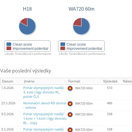
H18
WA720 60m
Clean score
Clean score
Improvement potential
Improvement potential
Libuše Ondrušková's performance
Libuše Ondrušková's performance
Vaše poslední výsledky
Datum
Jméno
Formát
Výsledek
Nála
1.8.2026
Pohár olympijských nadějí -
510
WA720 60m
3. kolo I.ligy dorostu RL,
pohár ČLS
23.5.2026
Nominační závod RD dorost
486
WA720 60m
- sobota
9.5.2026
Pohár olympijských nadějí
538
WA720 60m
1.kolo + 1.kolo I.ligy dorostu
RL - copy
9.5.2026
Pohár olympijských nadějí
538
WA720 60m