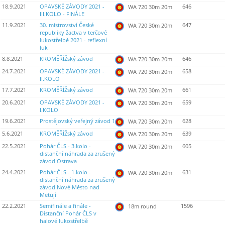
18.9.2021
OPAVSKÉ ZÁVODY 2021 -
646
WA 720 30m 20m
III.KOLO - FINÁLE
11.9.2021
30. mistrovství České
647
WA 720 30m 20m
republiky žactva v terčové
lukostřelbě 2021 - reflexní
luk
8.8.2021
KROMĚŘÍŽský závod
646
WA 720 30m 20m
24.7.2021
OPAVSKÉ ZÁVODY 2021 -
658
WA 720 30m 20m
II.KOLO
17.7.2021
KROMĚŘÍŽský závod
661
WA 720 30m 20m
20.6.2021
OPAVSKÉ ZÁVODY 2021 -
659
WA 720 30m 20m
I.KOLO
19.6.2021
Prostějovský veřejný závod 1
628
WA 720 30m 20m
5.6.2021
KROMĚŘÍŽský závod
639
WA 720 30m 20m
22.5.2021
Pohár ČLS - 3.kolo -
605
WA 720 30m 20m
distanční náhrada za zrušený
závod Ostrava
24.4.2021
Pohár ČLS - 1.kolo -
631
WA 720 30m 20m
distanční náhrada za zrušený
závod Nové Město nad
Metují
22.2.2021
Semifinále a finále -
1596
18m round
Distanční Pohár ČLS v
halové lukostřelbě