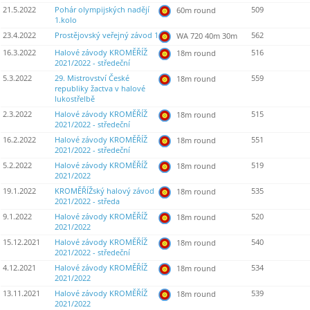
21.5.2022
Pohár olympijských nadějí
509
60m round
1.kolo
23.4.2022
Prostějovský veřejný závod 1
562
WA 720 40m 30m
16.3.2022
Halové závody KROMĚŘÍŽ
516
18m round
2021/2022 - středeční
5.3.2022
29. Mistrovství České
559
18m round
republiky žactva v halové
lukostřelbě
2.3.2022
Halové závody KROMĚŘÍŽ
515
18m round
2021/2022 - středeční
16.2.2022
Halové závody KROMĚŘÍŽ
551
18m round
2021/2022 - středeční
5.2.2022
Halové závody KROMĚŘÍŽ
519
18m round
2021/2022
19.1.2022
KROMĚŘÍŽský halový závod
535
18m round
2021/2022 - středa
9.1.2022
Halové závody KROMĚŘÍŽ
520
18m round
2021/2022
15.12.2021
Halové závody KROMĚŘÍŽ
540
18m round
2021/2022 - středeční
4.12.2021
Halové závody KROMĚŘÍŽ
534
18m round
2021/2022
13.11.2021
Halové závody KROMĚŘÍŽ
539
18m round
2021/2022