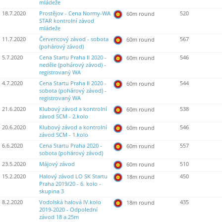
mládeže
18.7.2020
Prostějov - Cena Normy-WA
520
60m round
STAR kontrolní závod
mládeže
11.7.2020
Červencový závod - sobota
567
60m round
(pohárový závod)
5.7.2020
Cena Startu Praha II 2020 -
546
60m round
neděle (pohárový závod) -
registrovaný WA
4.7.2020
Cena Startu Praha II 2020 -
544
60m round
sobota (pohárový závod) -
registrovaný WA
21.6.2020
Klubový závod a kontrolní
538
60m round
závod SCM - 2.kolo
20.6.2020
Klubový závod a kontrolní
546
60m round
závod SCM - 1.kolo
6.6.2020
Cena Startu Praha 2020 -
557
60m round
sobota (pohárový závod)
23.5.2020
Májový závod
510
60m round
15.2.2020
Halový závod LO SK Startu
450
18m round
Praha 2019/20 - 6. kolo -
skupina 3
8.2.2020
Vodolská halová IV.kolo
435
18m round
2019-2020 - Odpolední
závod 18 a 25m