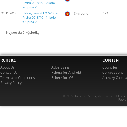
Praha 2018/19 - 2.kolo -
skupina 2
24.11.2018
Halový závod LO SK Startu
422
18m round
Praha 2018/19 - 1. kolo -
skupina 2
Nejsou další výsledky
RCHERZ
CONTENT
About Us
Advertising
Countries
Contact Us
Rcherz for Android
Competitions
Terms and Conditions
Rcherz for iOS
Archery Calcula
Privacy Policy
© 2026 Rcherz. All rights reserved. For 
Power