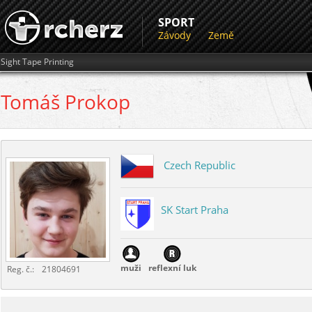
SPORT
Závody
Země
Sight Tape Printing
Tomáš
Prokop
Czech Republic
SK Start Praha
muži
reflexní luk
Reg. č.:
21804691