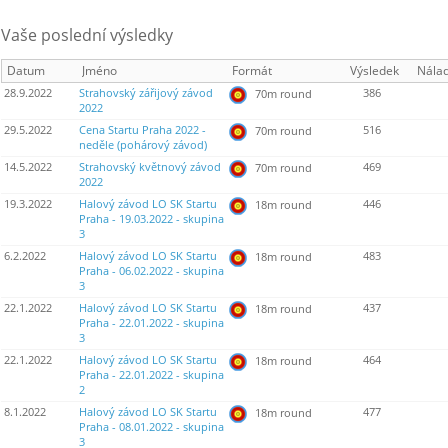
Vaše poslední výsledky
Datum
Jméno
Formát
Výsledek
Nála
28.9.2022
Strahovský zářijový závod
386
70m round
2022
29.5.2022
Cena Startu Praha 2022 -
516
70m round
neděle (pohárový závod)
14.5.2022
Strahovský květnový závod
469
70m round
2022
19.3.2022
Halový závod LO SK Startu
446
18m round
Praha - 19.03.2022 - skupina
3
6.2.2022
Halový závod LO SK Startu
483
18m round
Praha - 06.02.2022 - skupina
3
22.1.2022
Halový závod LO SK Startu
437
18m round
Praha - 22.01.2022 - skupina
3
22.1.2022
Halový závod LO SK Startu
464
18m round
Praha - 22.01.2022 - skupina
2
8.1.2022
Halový závod LO SK Startu
477
18m round
Praha - 08.01.2022 - skupina
3