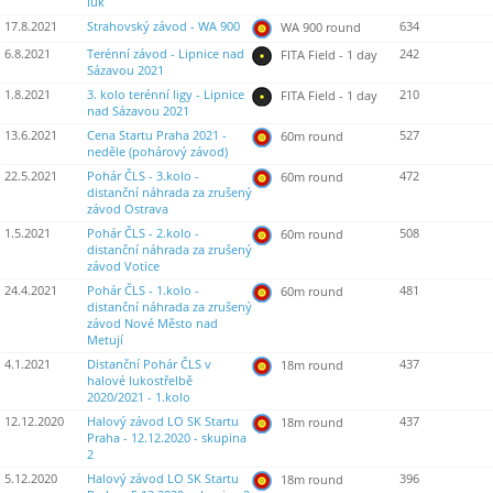
luk
17.8.2021
Strahovský závod - WA 900
634
WA 900 round
6.8.2021
Terénní závod - Lipnice nad
242
FITA Field - 1 day
Sázavou 2021
1.8.2021
3. kolo terénní ligy - Lipnice
210
FITA Field - 1 day
nad Sázavou 2021
13.6.2021
Cena Startu Praha 2021 -
527
60m round
neděle (pohárový závod)
22.5.2021
Pohár ČLS - 3.kolo -
472
60m round
distanční náhrada za zrušený
závod Ostrava
1.5.2021
Pohár ČLS - 2.kolo -
508
60m round
distanční náhrada za zrušený
závod Votice
24.4.2021
Pohár ČLS - 1.kolo -
481
60m round
distanční náhrada za zrušený
závod Nové Město nad
Metují
4.1.2021
Distanční Pohár ČLS v
437
18m round
halové lukostřelbě
2020/2021 - 1.kolo
12.12.2020
Halový závod LO SK Startu
437
18m round
Praha - 12.12.2020 - skupina
2
5.12.2020
Halový závod LO SK Startu
396
18m round