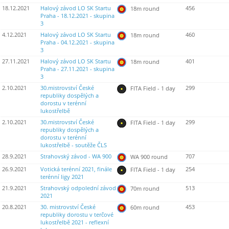
18.12.2021
Halový závod LO SK Startu
456
18m round
Praha - 18.12.2021 - skupina
3
4.12.2021
Halový závod LO SK Startu
460
18m round
Praha - 04.12.2021 - skupina
3
27.11.2021
Halový závod LO SK Startu
401
18m round
Praha - 27.11.2021 - skupina
3
2.10.2021
30.mistrovství České
299
FITA Field - 1 day
republiky dospělých a
dorostu v terénní
lukostřelbě
2.10.2021
30.mistrovství České
299
FITA Field - 1 day
republiky dospělých a
dorostu v terénní
lukostřelbě - soutěže ČLS
28.9.2021
Strahovský závod - WA 900
707
WA 900 round
26.9.2021
Votická terénní 2021, finále
254
FITA Field - 1 day
terénní ligy 2021
21.9.2021
Strahovský odpolední závod
513
70m round
2021
20.8.2021
30. mistrovství České
453
60m round
republiky dorostu v terčové
lukostřelbě 2021 - reflexní