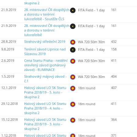
skupina 2
21.9.2019
28. mistrovství ČR dospělých
161
FITA Field - 1 day
a dorostu v terénní
lukostřelbě - Soutěže ČLS
21.9.2019
28. mistrovství ČR dospělých
161
FITA Field - 1 day
a dorostu v terénní
lukostřelbě
28.8.2019
Strahovský středeční 2019
432
WA 720 50m 30m
9.8.2019
Terénní závod Lipnice nad
158
FITA Field - 1 day
Sázavou 2019
2.6.2019
Cena Startu Praha - nedělní
411
WA 720 50m 30m
otevřený závod (pohárový
závod) - ELIMINACE
1.5.2019
Strahovský májový závod -
404
WA 720 50m 30m
č.1
12.1.2019
Halový závod LO SK Startu
407
18m round
Praha 2018/19 - 5. kolo -
skupina 2
29.12.2018
Halový závod LO SK Startu
411
18m round
Praha 2018/19 - 4. kolo -
skupina 2
15.12.2018
Halový závod LO SK Startu
364
18m round
Praha 2018/19 - 3. kolo -
skupina 2
1.12.2018
Halový závod LO SK Startu
371
18m round