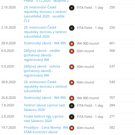
Praha - 5.12.2020 - skupina 2
2.10.2020
29. mistrovství České
250
FITA Field - 1 day
republiky dorostu v terénní
lukostřelbě 2020 - soutěže
ČLS
2.10.2020
29. mistrovství České
250
FITA Field - 1 day
republiky dorostu v terénní
lukostřelbě 2020
28.9.2020
Strahovský závod - WA 900
661
WA 900 round
6.9.2020
Zářijový závod - neděle
568
60m round
(pohárový závod) -
registrovaný WA
5.9.2020
Zářijový závod - sobota
537
60m round
(pohárový závod) -
registrovaný WA
28.8.2020
29. mistrovství České
549
60m round
republiky dorostu v terčové
lukostřelbě
26.8.2020
Strahovský závod - WA 900
707
WA 900 round
7.8.2020
Terénní závod Lipnice nad
284
FITA Field - 1 day
Sázavou 2020
2.8.2020
Finále terénní ligy Lipnice
271
FITA Field - 1 day
nad Sázavou 2020
19.7.2020
Prostějov - Cena Normy- WA
582
60m round
STAR-kontrolní závod