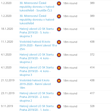
1.2.2020
30. Mistrovství České
389
18m round
republiky dorostu v halové
lukostřelbě - Soutěže ČLS
1.2.2020
30. Mistrovství České
389
18m round
republiky dorostu v halové
lukostřelbě
18.1.2020
Halový závod LO SK Startu
416
18m round
Praha 2019/20 - 5. kolo -
skupina 3
11.1.2020
Vodolská halová III.kolo
438
18m round
2019-2020 - Ranní závod 18 a
25m
4.1.2020
Halový závod LO SK Startu
372
18m round
Praha 2019/20 - 4. kolo -
skupina 2
4.1.2020
Halový závod LO SK Startu
414
18m round
Praha 2019/20 - 4. kolo -
skupina 3
21.12.2019
Vodolská halová II.kolo
438
18m round
2019-2020 - Ranní závod
18m
23.11.2019
Halový závod LO SK Startu
417
18m round
Praha 2019/20 - 2. kolo -
skupina 2
9.11.2019
Halový závod LO SK Startu
328
18m round
Praha 2019/20 - 1. kolo -