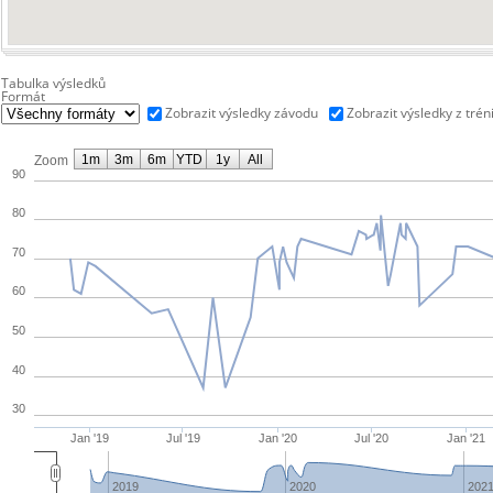
Tabulka výsledků
Formát
Zobrazit výsledky závodu
Zobrazit výsledky z trén
1m
3m
6m
YTD
1y
All
Zoom
90
80
70
60
50
40
30
Jan '19
Jul '19
Jan '20
Jul '20
Jan '21
2019
2020
202