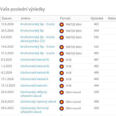
Vaše poslední výsledky
Datum
Jméno
Formát
Výsledek
Nála
13.6.2026
Krušnohorský šíp - 5.kolo
463
WA720 60m
30.5.2026
Krušnohorský šíp
504
WA720 60m
6.9.2025
Krušnohorský šíp - 6.kolo
542
WA720 60m
závod poháru ČLS
14.6.2025
Krušnohorský šíp - 3.kolo
532
WA720 60m
31.5.2025
Krušnohorský šíp - 2.kolo
485
WA720 60m
8.3.2025
Litvínovská halová IV.
487
H18
1.2.2025
Litvínovská halová III.
482
H18
4.2.2024
Litvínovská halová III.
489
H18
13.1.2024
Litvínovská halová II.
460
H18
16.12.2023
Litvínovská halová I.
444
H18
20.9.2023
Litvínovský zářijový
328
60m round
středeční závod
26.8.2023
Litvínovský srpnový závod
498
60m round
28.6.2023
Litvínovský červnový
429
60m round
středeční závod