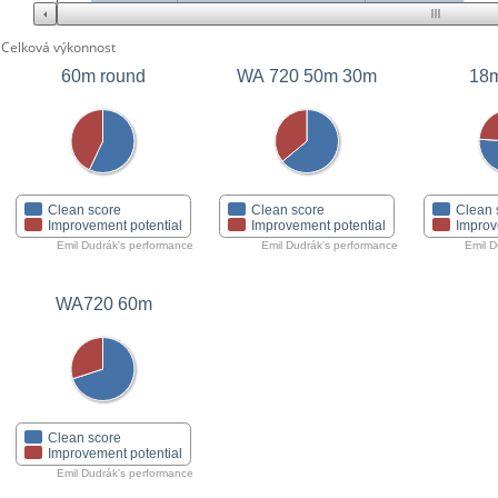
Celková výkonnost
60m round
WA 720 50m 30m
18m
Clean score
Clean score
Clean 
Improvement potential
Improvement potential
Improv
Emil Dudrák's performance
Emil Dudrák's performance
Emil D
WA720 60m
Clean score
Improvement potential
Emil Dudrák's performance