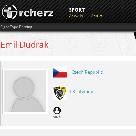
SPORT
Závody
Země
Sight Tape Printing
Emil
Dudrák
Czech Republic
LK Litvínov
muži