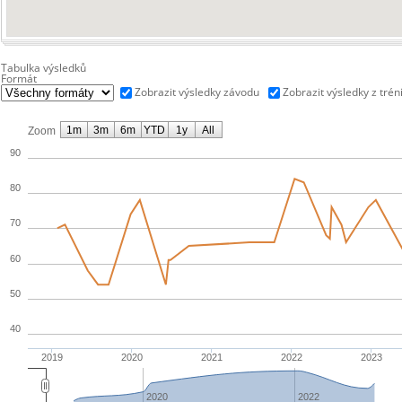
Tabulka výsledků
Formát
Zobrazit výsledky závodu
Zobrazit výsledky z trén
1m
3m
6m
YTD
1y
All
Zoom
90
80
70
60
50
40
2019
2020
2021
2022
2023
2020
2022