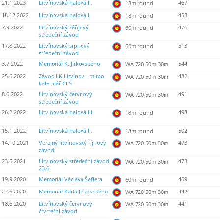
21.1.2023
Litvínovská halová II.
467
18m round
18.12.2022
Litvínovská halová I.
453
18m round
7.9.2022
Litvínovský zářijový
476
60m round
středeční závod
17.8.2022
Litvínovský srpnový
513
60m round
středeční závod
3.7.2022
Memoriál K. Jirkovského
544
WA 720 50m 30m
25.6.2022
Závod LK Litvínov - mimo
482
WA 720 50m 30m
kalendář ČLS
8.6.2022
Litvínovský červnový
491
WA 720 50m 30m
středeční závod
26.2.2022
Litvínovská halová III.
498
18m round
15.1.2022
Litvínovská halová II.
502
18m round
14.10.2021
Veřejný litvínovský říjnový
473
WA 720 50m 30m
závod
23.6.2021
Litvínovský středeční závod
473
WA 720 50m 30m
23.6.
19.9.2020
Memoriál Václava Šeflera
469
60m round
27.6.2020
Memoriál Karla Jirkovského
442
WA 720 50m 30m
18.6.2020
Litvínovský červnový
441
WA 720 50m 30m
čtvrteční závod