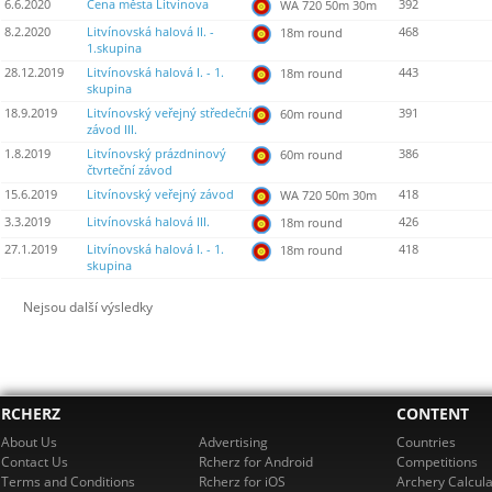
6.6.2020
Cena města Litvínova
392
WA 720 50m 30m
8.2.2020
Litvínovská halová II. -
468
18m round
1.skupina
28.12.2019
Litvínovská halová I. - 1.
443
18m round
skupina
18.9.2019
Litvínovský veřejný středeční
391
60m round
závod III.
1.8.2019
Litvínovský prázdninový
386
60m round
čtvrteční závod
15.6.2019
Litvínovský veřejný závod
418
WA 720 50m 30m
3.3.2019
Litvínovská halová III.
426
18m round
27.1.2019
Litvínovská halová I. - 1.
418
18m round
skupina
Nejsou další výsledky
RCHERZ
CONTENT
About Us
Advertising
Countries
Contact Us
Rcherz for Android
Competitions
Terms and Conditions
Rcherz for iOS
Archery Calcula