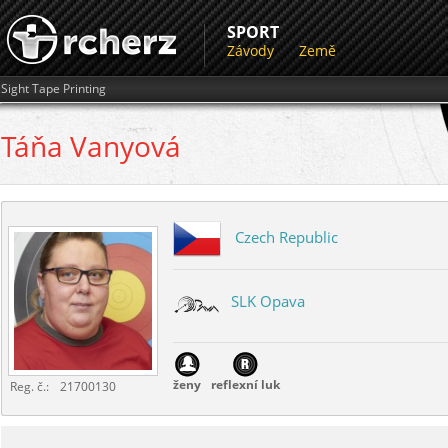
SPORT
Závody
Země
Sight Tape Printing
Táňa
Vanyová
Czech Republic
SLK Opava
ženy
reflexní luk
Reg. č.:
21700130