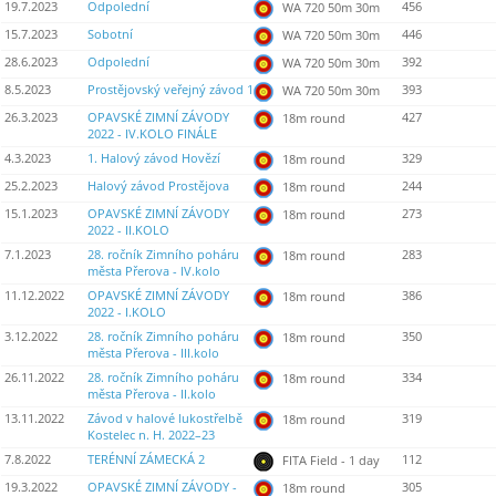
19.7.2023
Odpolední
456
WA 720 50m 30m
15.7.2023
Sobotní
446
WA 720 50m 30m
28.6.2023
Odpolední
392
WA 720 50m 30m
8.5.2023
Prostějovský veřejný závod 1
393
WA 720 50m 30m
26.3.2023
OPAVSKÉ ZIMNÍ ZÁVODY
427
18m round
2022 - IV.KOLO FINÁLE
4.3.2023
1. Halový závod Hovězí
329
18m round
25.2.2023
Halový závod Prostějova
244
18m round
15.1.2023
OPAVSKÉ ZIMNÍ ZÁVODY
273
18m round
2022 - II.KOLO
7.1.2023
28. ročník Zimního poháru
283
18m round
města Přerova - IV.kolo
11.12.2022
OPAVSKÉ ZIMNÍ ZÁVODY
386
18m round
2022 - I.KOLO
3.12.2022
28. ročník Zimního poháru
350
18m round
města Přerova - III.kolo
26.11.2022
28. ročník Zimního poháru
334
18m round
města Přerova - II.kolo
13.11.2022
Závod v halové lukostřelbě
319
18m round
Kostelec n. H. 2022–23
7.8.2022
TERÉNNÍ ZÁMECKÁ 2
112
FITA Field - 1 day
19.3.2022
OPAVSKÉ ZIMNÍ ZÁVODY -
305
18m round