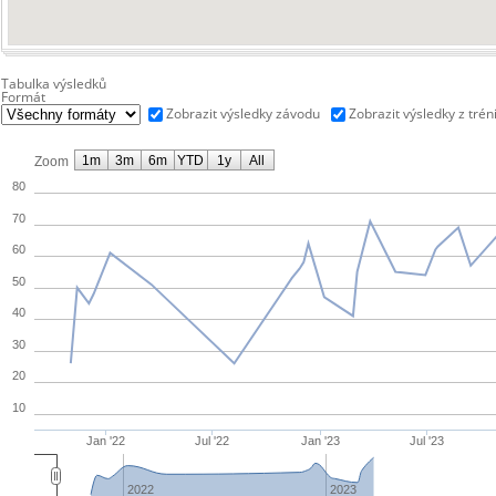
Tabulka výsledků
Formát
Zobrazit výsledky závodu
Zobrazit výsledky z trén
1m
3m
6m
YTD
1y
All
Zoom
80
70
60
50
40
30
20
10
Jan '22
Jul '22
Jan '23
Jul '23
2022
2023