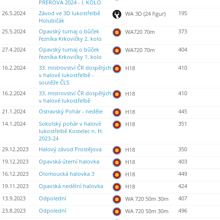
PŘEROVA 2024 - I. KOLO
26.5.2024
Závod ve 3D lukostřelbě
195
WA 3D (24 figur)
Holubičák
25.5.2024
Opavský turnaj o bůček
373
WA720 70m
řezníka Krkovičky 2. kolo
27.4.2024
Opavský turnaj o bůček
404
WA720 70m
řezníka Krkovičky 1. kolo
16.2.2024
33. mistrovství ČR dospělých
410
H18
v halové lukostřelbě -
soutěže ČLS
16.2.2024
33. mistrovství ČR dospělých
410
H18
v halové lukostřelbě
21.1.2024
Ostravský Pohár - neděle
445
H18
14.1.2024
Sokolský pohár v halové
351
H18
lukostřelbě Kostelec n. H.
2023-24
29.12.2023
Halový závod Prostějova
350
H18
19.12.2023
Opavská úterní halovka
403
H18
16.12.2023
Olomoucká halovka 3
449
H18
19.11.2023
Opavská nedělní halovka
424
H18
13.9.2023
Odpolední
407
WA 720 50m 30m
23.8.2023
Odpolední
496
WA 720 50m 30m