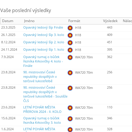
Vaše poslední výsledky
Datum
Jméno
Formát
Výsledek
Nála
23.3.2025
Opavský ledový šíp Finále
443
H18
26.1.2025
Opavský ledový šíp 3. kolo
409
H18
8.12.2024
Opavský ledový šíp 2. kolo
451
H18
24.11.2024
Opavský ledový šíp 1. kolo
395
H18
7.9.2024
Opavský turnaj o bůček
362
WA720 70m
řezníka Krkovičky 4. kolo -
Finále
23.8.2024
90. mistrovství České
256
WA720 70m
republiky dospělých v
terčové lukostřelbě
23.8.2024
90. mistrovství České
256
WA720 70m
republiky dospělých v
terčové lukostřelbě - Soutěže
ČLS
23.6.2024
LETNÍ POHÁR MĚSTA
110
WA720 70m
PŘEROVA 2024 - II. KOLO
15.6.2024
Opavský turnaj o bůček
346
WA720 70m
řezníka Krkovičky 3. kolo
1.6.2024
LETNÍ POHÁR MĚSTA
328
WA720 70m