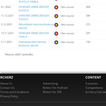
IV.KOLO FINÁLE
8.1.2022
OPAVSKÉ ZIMNÍ ZÁVODY -
368
18m round
III.KOLO
11.12.2021
OPAVSKÉ ZIMNÍ ZÁVODY -
290
18m round
II.KOLO
3.12.2021
Mikulášská halovka (klubový
272
18m round
závod)
13.11.2021
OPAVSKÉ ZIMNÍ ZÁVODY -
297
18m round
I.KOLO
2.11.2021
Halloweenská halovka
156
18m round
(klubový závod)
Nejsou další výsledky
RCHERZ
CONTENT
About Us
Advertising
Countries
Contact Us
Rcherz for Android
Competitions
Terms and Conditions
Rcherz for iOS
Archery Calcula
Privacy Policy