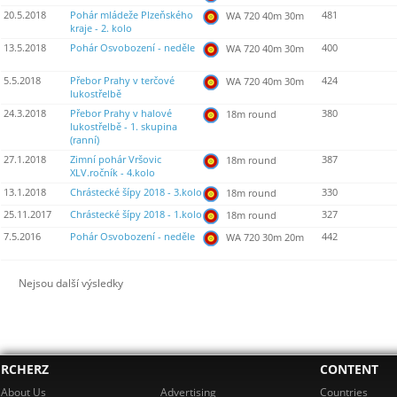
20.5.2018
Pohár mládeže Plzeňského
481
WA 720 40m 30m
kraje - 2. kolo
13.5.2018
Pohár Osvobození - neděle
400
WA 720 40m 30m
5.5.2018
Přebor Prahy v terčové
424
WA 720 40m 30m
lukostřelbě
24.3.2018
Přebor Prahy v halové
380
18m round
lukostřelbě - 1. skupina
(ranní)
27.1.2018
Zimní pohár Vršovic
387
18m round
XLV.ročník - 4.kolo
13.1.2018
Chrástecké šípy 2018 - 3.kolo
330
18m round
25.11.2017
Chrástecké šípy 2018 - 1.kolo
327
18m round
7.5.2016
Pohár Osvobození - neděle
442
WA 720 30m 20m
Nejsou další výsledky
RCHERZ
CONTENT
About Us
Advertising
Countries