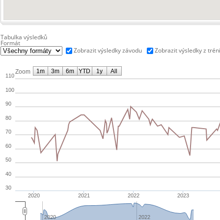
Tabulka výsledků
Formát
Zobrazit výsledky závodu
Zobrazit výsledky z trén
1m
3m
6m
YTD
1y
All
Zoom
110
100
90
80
70
60
50
40
30
2020
2021
2022
2023
2020
2022