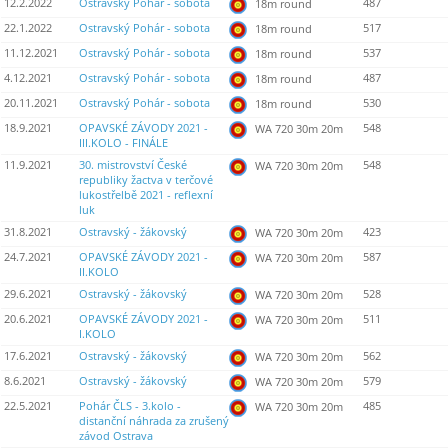
12.2.2022
Ostravský Pohár - sobota
487
18m round
22.1.2022
Ostravský Pohár - sobota
517
18m round
11.12.2021
Ostravský Pohár - sobota
537
18m round
4.12.2021
Ostravský Pohár - sobota
487
18m round
20.11.2021
Ostravský Pohár - sobota
530
18m round
18.9.2021
OPAVSKÉ ZÁVODY 2021 -
548
WA 720 30m 20m
III.KOLO - FINÁLE
11.9.2021
30. mistrovství České
548
WA 720 30m 20m
republiky žactva v terčové
lukostřelbě 2021 - reflexní
luk
31.8.2021
Ostravský - žákovský
423
WA 720 30m 20m
24.7.2021
OPAVSKÉ ZÁVODY 2021 -
587
WA 720 30m 20m
II.KOLO
29.6.2021
Ostravský - žákovský
528
WA 720 30m 20m
20.6.2021
OPAVSKÉ ZÁVODY 2021 -
511
WA 720 30m 20m
I.KOLO
17.6.2021
Ostravský - žákovský
562
WA 720 30m 20m
8.6.2021
Ostravský - žákovský
579
WA 720 30m 20m
22.5.2021
Pohár ČLS - 3.kolo -
485
WA 720 30m 20m
distanční náhrada za zrušený
závod Ostrava