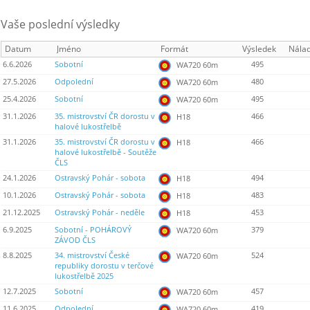
Vaše poslední výsledky
Datum
Jméno
Formát
Výsledek
Nála
6.6.2026
Sobotní
495
WA720 60m
27.5.2026
Odpolední
480
WA720 60m
25.4.2026
Sobotní
495
WA720 60m
31.1.2026
35. mistrovství ČR dorostu v
466
H18
halové lukostřelbě
31.1.2026
35. mistrovství ČR dorostu v
466
H18
halové lukostřelbě - Soutěže
ČLS
24.1.2026
Ostravský Pohár - sobota
494
H18
10.1.2026
Ostravský Pohár - sobota
483
H18
21.12.2025
Ostravský Pohár - neděle
453
H18
6.9.2025
Sobotní - POHÁROVÝ
379
WA720 60m
ZÁVOD ČLS
8.8.2025
34. mistrovství České
524
WA720 60m
republiky dorostu v terčové
lukostřelbě 2025
12.7.2025
Sobotní
457
WA720 60m
11.6.2025
Odpolední
419
WA720 60m