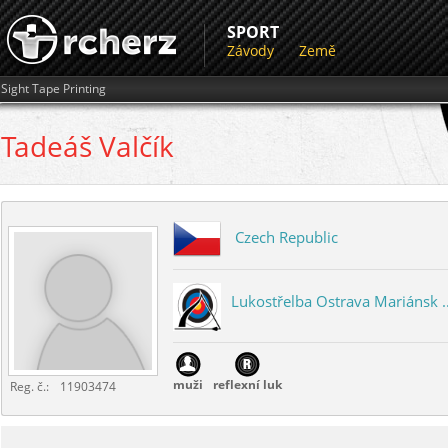
SPORT
Závody
Země
Sight Tape Printing
Tadeáš
Valčík
Czech Republic
Lukostřelba Ostrava Mariánsk ..
muži
reflexní luk
Reg. č.:
11903474