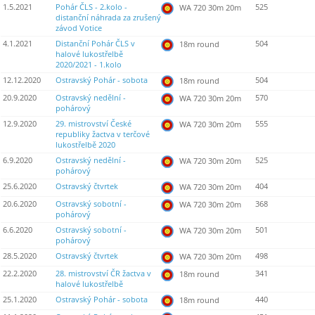
1.5.2021
Pohár ČLS - 2.kolo -
525
WA 720 30m 20m
distanční náhrada za zrušený
závod Votice
4.1.2021
Distanční Pohár ČLS v
504
18m round
halové lukostřelbě
2020/2021 - 1.kolo
12.12.2020
Ostravský Pohár - sobota
504
18m round
20.9.2020
Ostravský nedělní -
570
WA 720 30m 20m
pohárový
12.9.2020
29. mistrovství České
555
WA 720 30m 20m
republiky žactva v terčové
lukostřelbě 2020
6.9.2020
Ostravský nedělní -
525
WA 720 30m 20m
pohárový
25.6.2020
Ostravský čtvrtek
404
WA 720 30m 20m
20.6.2020
Ostravský sobotní -
368
WA 720 30m 20m
pohárový
6.6.2020
Ostravský sobotní -
501
WA 720 30m 20m
pohárový
28.5.2020
Ostravský čtvrtek
498
WA 720 30m 20m
22.2.2020
28. mistrovství ČR žactva v
341
18m round
halové lukostřelbě
25.1.2020
Ostravský Pohár - sobota
440
18m round