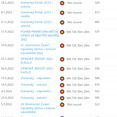
18.2.2023
Ostravský Pohár 22/23 –
329
18m round
sobota
8.1.2023
Ostravský Pohár 22/23 –
415
18m round
neděle
3.12.2022
Ostravský Pohár 22/23 –
405
18m round
sobota
17.9.2022
POHÁR PRIMÁTORA MĚSTA
537
WA 720 30m 20m
OPAVY ZA NEJVYŠŠÍ NÁSTŘEL
2022
10.9.2022
31. mistrovství České
507
WA 720 30m 20m
republiky žactva v terčové
lukostřelbě 2022
23.7.2022
OPAVSKÉ ZÁVODY 2022 -
553
WA 720 30m 20m
III.KOLO
26.6.2022
OPAVSKÉ ZÁVODY 2022 -
550
WA 720 30m 20m
II.KOLO
19.5.2022
Ostravský - odpolední
586
WA 720 30m 20m
14.5.2022
Ostravský - sobotní
576
WA 720 30m 20m
4.5.2022
Ostravský - odpolední
552
WA 720 30m 20m
23.4.2022
Ostravský - sobotní
585
WA 720 30m 20m
5.3.2022
29. Mistrovství České
522
18m round
republiky žactva v halové
lukostřelbě