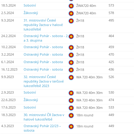
18.5.2024
Sobotní
573
ŽWA720 40m
2.5.2024
Žákovský
578
ŽWA720 40m
9.3.2024
31. mistrovství České
495
ŽH18
republiky žactva v halové
lukostřelbě
24.2.2024
Ostravský Pohár - sobota - 2.
464
ŽH18
a 3. skupina
10.2.2024
Ostravský Pohár - sobota
459
ŽH18
3.2.2024
Ostravský Pohár - sobota
470
ŽH18
6.1.2024
Ostravský Pohár - sobota
425
ŽH18
16.12.2023
Ostravský Pohár - sobota
436
ŽH18
9.9.2023
32. mistrovství České
526
WA 720 40m 30m
republiky žactva v terčové
lukostřelbě 2023
2.9.2023
Sobotní
530
WA 720 40m 30m
22.6.2023
Žákovský
474
WA 720 40m 30m
17.6.2023
Sobotní
533
WA 720 40m 30m
18.3.2023
30. mistrovství ČR žactva v
449
18m round
halové lukostřelbě
4.3.2023
Ostravský Pohár 22/23 –
449
18m round
sobota