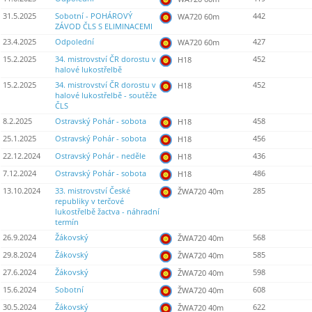
31.5.2025
Sobotní - POHÁROVÝ
442
WA720 60m
ZÁVOD ČLS S ELIMINACEMI
23.4.2025
Odpolední
427
WA720 60m
15.2.2025
34. mistrovství ČR dorostu v
452
H18
halové lukostřelbě
15.2.2025
34. mistrovství ČR dorostu v
452
H18
halové lukostřelbě - soutěže
ČLS
8.2.2025
Ostravský Pohár - sobota
458
H18
25.1.2025
Ostravský Pohár - sobota
456
H18
22.12.2024
Ostravský Pohár - neděle
436
H18
7.12.2024
Ostravský Pohár - sobota
486
H18
13.10.2024
33. mistrovství České
285
ŽWA720 40m
republiky v terčové
lukostřelbě žactva - náhradní
termín
26.9.2024
Žákovský
568
ŽWA720 40m
29.8.2024
Žákovský
585
ŽWA720 40m
27.6.2024
Žákovský
598
ŽWA720 40m
15.6.2024
Sobotní
608
ŽWA720 40m
30.5.2024
Žákovský
622
ŽWA720 40m