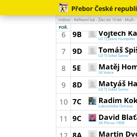
Hory
Přebor České republik
Jakub Ze
8B
5
SK Bystřice
Indoor - Reflexní luk - Žáci do 10 let - Muži 
Vojtěch Ka
9B
6
POŘ.
LO TJ Jiskra Humpolec
Tomáš Spi
9D
7
LO TJ Sokol Šanov
Matěj Ho
5E
8
LK Votice
Matyáš H
8D
9
LO TJ Sokol Šanov
Radim Ko
7C
10
Lukostřelba Ostrava
Mariánské Hory
David Bla
9C
11
SK Přerov 1908
Martin Dv
8A
12
SK Bystřice