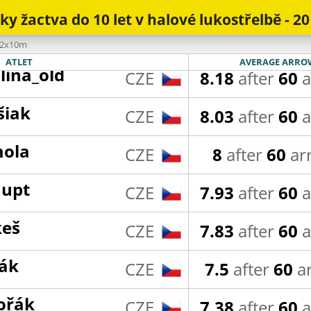
y žactva do 10 let v halové lukostřelbě - 2
man
CZE
8.27
after
60
a
- 2x10m
lina_old
CZE
8.18
after
60
a
ATLET
AVERAGE ARRO
šiak
CZE
8.03
after
60
a
mola
CZE
8
after
60
ar
aupt
CZE
7.93
after
60
a
keš
CZE
7.83
after
60
a
ťák
CZE
7.5
after
60
a
ořák
CZE
7.38
after
60
a