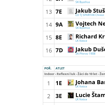
Jakub Stuš
7E
13
LO TJ SPARTAK Chrást
Vojtech N
9A
14
SK Bystřice
Richard Kr
8E
15
LK Votice
Jakub Duš
7D
16
SK Přerov 1908
POŘ.
ATLET
Indoor - Reflexní luk - Žáci do 10 let - Ž
Johana Ba
1E
1
LK Votice
Lucie Šta
3E
2
LK Votice
Jana Kláp
1B
3