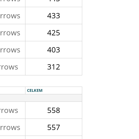
rrows
433
rrows
425
rrows
403
rrows
312
CELKEM
rrows
558
rrows
557
rrows
551