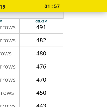
01 : 57
015
rrows
496
rrows
491
W
CELKEM
rrows
482
rows
480
rrows
476
rrows
470
rrows
450
rrows
443