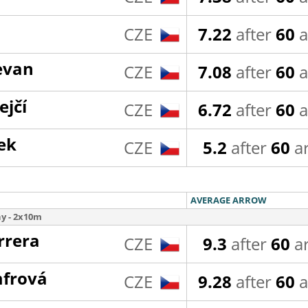
CZE
7.22
after
60
a
evan
CZE
7.08
after
60
a
ejčí
CZE
6.72
after
60
a
ek
CZE
5.2
after
60
a
AVERAGE ARROW
eny - 2x10m
rrera
CZE
9.3
after
60
a
mfrová
CZE
9.28
after
60
a
ová
CZE
9.18
after
60
a