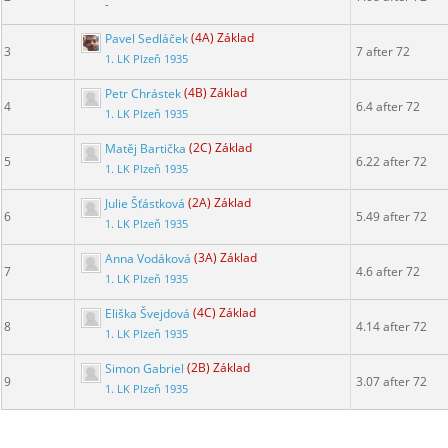
-
Pavel Sedláček
(4A) Základ
3
7 after 72
1. LK Plzeň 1935
Petr Chrástek
(4B) Základ
4
6.4 after 72
1. LK Plzeň 1935
Matěj Bartička
(2C) Základ
5
6.22 after 72
1. LK Plzeň 1935
Julie Šťástková
(2A) Základ
6
5.49 after 72
1. LK Plzeň 1935
Anna Vodáková
(3A) Základ
7
4.6 after 72
1. LK Plzeň 1935
Eliška Švejdová
(4C) Základ
8
4.14 after 72
1. LK Plzeň 1935
Simon Gabriel
(2B) Základ
9
3.07 after 72
1. LK Plzeň 1935