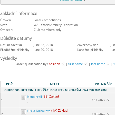
Základní informace
Úroveň
Local Competitions
Svaz
WA - World Archery Federation
Omezení
Club members only
Důležíté datumy
Datum začátku
June 22, 2018
Závěrečný den
Ju
Předběžné přihlášky
June 20, 2018
Konečné přihlášky
Ju
Výsledky
Order qualification by :
position
|
first name
|
last name
|
POŘ.
ATLET
PR. NA ŠÍP
OUTDOOR - REFLEXNÍ LUK - ŽÁCI DO 8 LET - MIXED-TÝM - WA 720 30M 20M
Jakub Kroll
(3B) Základ
1
7.11 after 72
-
Eliška Dirbáková
(1A) Základ
2
7.08 after 72