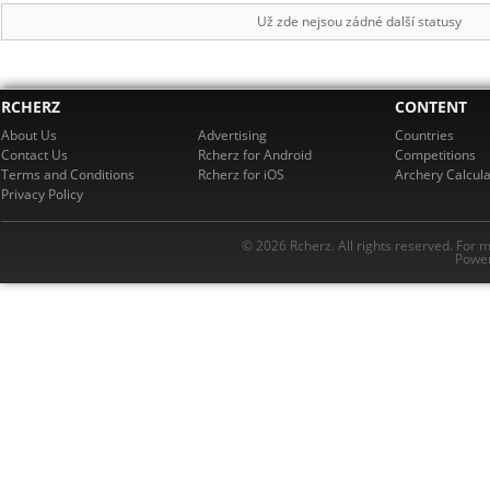
Už zde nejsou zádné další statusy
RCHERZ
CONTENT
About Us
Advertising
Countries
Contact Us
Rcherz for Android
Competitions
Terms and Conditions
Rcherz for iOS
Archery Calcula
Privacy Policy
© 2026 Rcherz. All rights reserved. For 
Power