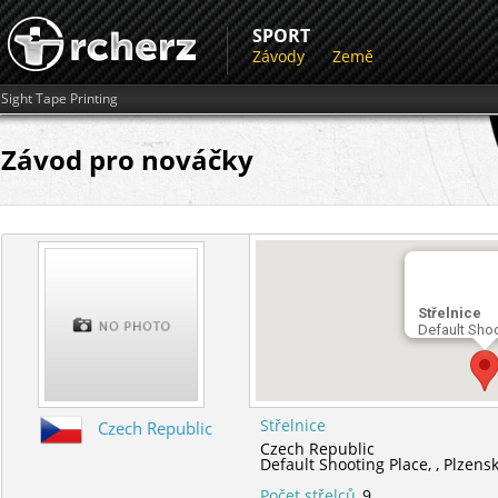
SPORT
Závody
Země
Sight Tape Printing
Závod pro nováčky
Střelnice
Default Sho
Střelnice
Czech Republic
Czech Republic
Default Shooting Place,
,
Plzens
Počet střelců
9