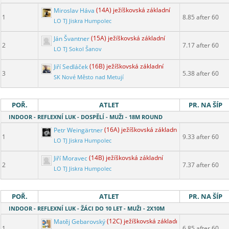
Miroslav Háva
(14A) ježíškovská základní
1
8.85 after 60
LO TJ Jiskra Humpolec
Ján Švantner
(15A) ježíškovská základní
2
7.17 after 60
LO TJ Sokol Šanov
Jiří Sedláček
(16B) ježíškovská základní
3
5.38 after 60
SK Nové Město nad Metují
POŘ.
ATLET
PR. NA ŠÍP
INDOOR - REFLEXNÍ LUK - DOSPĚLÍ - MUŽI - 18M ROUND
Petr Weingärtner
(16A) ježíškovská základní
1
9.33 after 60
LO TJ Jiskra Humpolec
Jiří Moravec
(14B) ježíškovská základní
2
7.37 after 60
LO TJ Jiskra Humpolec
POŘ.
ATLET
PR. NA ŠÍP
INDOOR - REFLEXNÍ LUK - ŽÁCI DO 10 LET - MUŽI - 2X10M
Matěj Gebarovský
(12C) ježíškovská základní
1
6.85 after 60