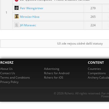
Petr Weingärtner
279
1
Miroslav Háva
265
Jiří Moravec
224
Už zde nejsou zádné další statusy
RCHERZ
CONTENT
About Us
Advertising
Countries
Contact Us
Rcherz for Android
Competitions
Terms and Conditions
Rcherz for iOS
Archery Calcula
Privacy Policy
© 2026 Rcherz. All rights reserved. For 
Power