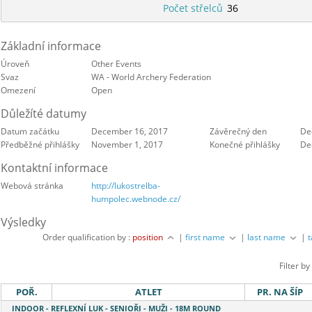
Počet střelců
36
Základní informace
Úroveň
Other Events
Svaz
WA - World Archery Federation
Omezení
Open
Důležíté datumy
Datum začátku
December 16, 2017
Závěrečný den
De
Předběžné přihlášky
November 1, 2017
Konečné přihlášky
De
Kontaktní informace
Webová stránka
http://lukostrelba-
humpolec.webnode.cz/
Výsledky
Order qualification by :
position
|
first name
|
last name
|
Filter by
POŘ.
ATLET
PR. NA ŠÍP
INDOOR - REFLEXNÍ LUK - SENIOŘI - MUŽI - 18M ROUND