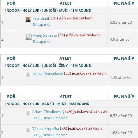
POŘ.
ATLET
PR. NA ŠÍP
INDOOR - HOLÝ LUK - JUNIOŘI - MUŽI - 18M ROUND
Petr Lisník
(2C) ježíškovská základní
1
5.83 after 60
SK Lapačka
Matěj Šebesta
(3A) ježíškovská základní
2
4.9 after 60
SK Lapačka
POŘ.
ATLET
PR. NA ŠÍP
INDOOR - HOLÝ LUK - JUNIOŘI - ŽENY - 18M ROUND
Lenka Mončeková
(3C) ježíškovská základní
1
4.92 after 60
-
POŘ.
ATLET
PR. NA ŠÍP
INDOOR - HOLÝ LUK - KADETI - MUŽI - 18M ROUND
Adam Chvalkovský
(2A) ježíškovská základní
1
6.52 after 60
LO TJ Jiskra Humpolec
Václav Krupička
(7A) ježíškovská základní
2
1.68 after 60
LO TJ Jiskra Humpolec