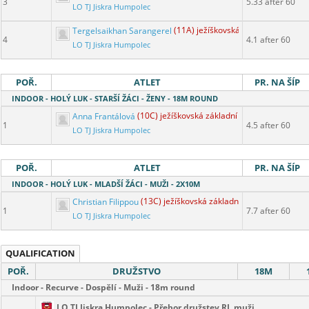
3
5.33 after 60
LO TJ Jiskra Humpolec
Tergelsaikhan Sarangerel
(11A) ježíškovská základní
4
4.1 after 60
LO TJ Jiskra Humpolec
POŘ.
ATLET
PR. NA ŠÍP
INDOOR - HOLÝ LUK - STARŠÍ ŽÁCI - ŽENY - 18M ROUND
Anna Frantálová
(10C) ježíškovská základní
1
4.5 after 60
LO TJ Jiskra Humpolec
POŘ.
ATLET
PR. NA ŠÍP
INDOOR - HOLÝ LUK - MLADŠÍ ŽÁCI - MUŽI - 2X10M
Christian Filippou
(13C) ježíškovská základní
1
7.7 after 60
LO TJ Jiskra Humpolec
QUALIFICATION
POŘ.
DRUŽSTVO
18M
Indoor - Recurve - Dospělí - Muži - 18m round
LO TJ Jiskra Humpolec - Přebor družstev RL muži