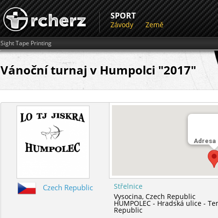
SPORT
Závody
Země
Sight Tape Printing
Vánoční turnaj v Humpolci "2017"
Adresa
Střelnice
Czech Republic
Vysocina,
Czech Republic
HUMPOLEC - Hradská ulice - Ten
Republic