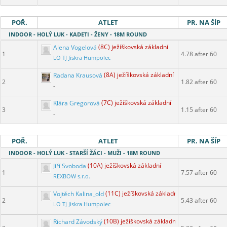
POŘ.
ATLET
PR. NA ŠÍP
INDOOR - HOLÝ LUK - KADETI - ŽENY - 18M ROUND
Alena Vogelová
(8C) ježíškovská základní
1
4.78 after 60
LO TJ Jiskra Humpolec
Radana Krausová
(8A) ježíškovská základní
2
1.82 after 60
-
Klára Gregorová
(7C) ježíškovská základní
3
1.15 after 60
-
POŘ.
ATLET
PR. NA ŠÍP
INDOOR - HOLÝ LUK - STARŠÍ ŽÁCI - MUŽI - 18M ROUND
Jiří Svoboda
(10A) ježíškovská základní
1
7.57 after 60
REXBOW s.r.o.
Vojtěch Kalina_old
(11C) ježíškovská základní
2
5.43 after 60
LO TJ Jiskra Humpolec
Richard Závodský
(10B) ježíškovská základní