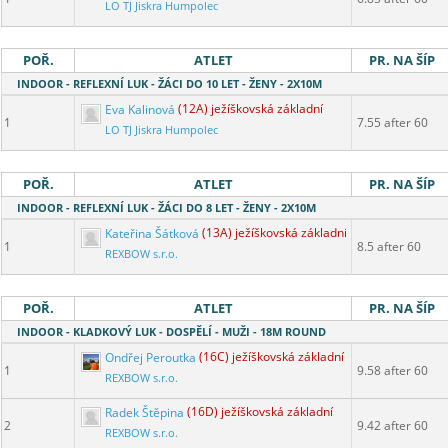
LO TJ Jiskra Humpolec
POŘ.
ATLET
PR. NA ŠÍP
INDOOR - REFLEXNÍ LUK - ŽÁCI DO 10 LET - ŽENY - 2X10M
Eva Kalinová
(12A) ježíškovská základní
1
7.55 after 60
LO TJ Jiskra Humpolec
POŘ.
ATLET
PR. NA ŠÍP
INDOOR - REFLEXNÍ LUK - ŽÁCI DO 8 LET - ŽENY - 2X10M
Kateřina Šátková
(13A) ježíškovská základní
1
8.5 after 60
REXBOW s.r.o.
POŘ.
ATLET
PR. NA ŠÍP
INDOOR - KLADKOVÝ LUK - DOSPĚLÍ - MUŽI - 18M ROUND
Ondřej Peroutka
(16C) ježíškovská základní
1
9.58 after 60
REXBOW s.r.o.
Radek Štěpina
(16D) ježíškovská základní
2
9.42 after 60
REXBOW s.r.o.