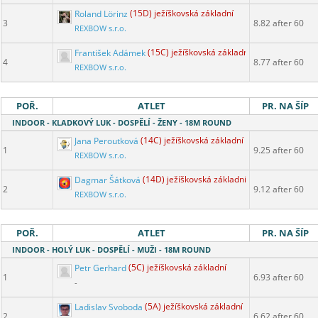
Roland Lörinz
(15D) ježíškovská základní
3
8.82 after 60
REXBOW s.r.o.
František Adámek
(15C) ježíškovská základní
4
8.77 after 60
REXBOW s.r.o.
POŘ.
ATLET
PR. NA ŠÍP
INDOOR - KLADKOVÝ LUK - DOSPĚLÍ - ŽENY - 18M ROUND
Jana Peroutková
(14C) ježíškovská základní
1
9.25 after 60
REXBOW s.r.o.
Dagmar Šátková
(14D) ježíškovská základní
2
9.12 after 60
REXBOW s.r.o.
POŘ.
ATLET
PR. NA ŠÍP
INDOOR - HOLÝ LUK - DOSPĚLÍ - MUŽI - 18M ROUND
Petr Gerhard
(5C) ježíškovská základní
1
6.93 after 60
-
Ladislav Svoboda
(5A) ježíškovská základní
2
6.62 after 60