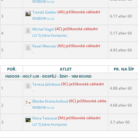
REXBOW s.r.o.
Tomáš Gabler
(4A) ježíškovská základní
3
6.17 after 60
REXBOW s.r.o.
Michal Vogel
(4C) ježíškovská základní
4
5.17 after 60
LO TJ Jiskra Humpolec
Pavel Wiesner
(6A) ježíškovská základní
5
4.93 after 60
-
POŘ.
ATLET
PR. NA ŠÍP
INDOOR - HOLÝ LUK - DOSPĚLÍ - ŽENY - 18M ROUND
Tereza Jelinkova
(9C) ježíškovská základní
1
4.88 after 60
-
Blanka Kratochvílová
(6C) ježíškovská základní
2
4.68 after 60
REXBOW s.r.o.
Petra Tetivová
(9A) ježíškovská základní
3
3.7 after 60
LO TJ Jiskra Humpolec