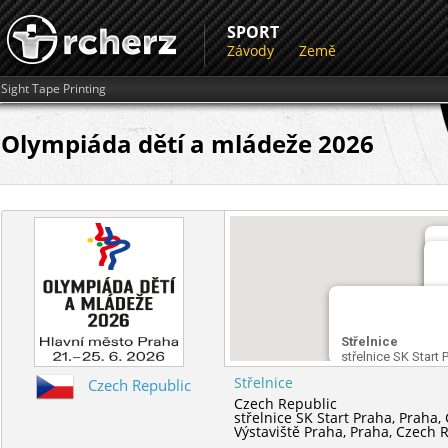
SPORT
Závody
Země
Sight Tape Printing
Olympiáda dětí a mládeže 2026
S
A
V
Střelnice
střelnice SK Start 
Střelnice
Czech Republic
Czech Republic
střelnice SK Start Praha,
Praha,
Výstaviště Praha,
Praha,
Czech R