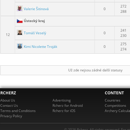
272
Valerie Šitinová
0
288
Ústecký kraj
241
Tomáš Veselý
0
12
230
275
Kimi Nicolette Troják
0
274
Už zde nejsou zádné další statusy
RCHERZ
CONTENT
About Us
Advertising
Countries
Contact Us
Rcherz for Android
Competitions
Terms and Conditions
Rcherz for iOS
Archery Calcula
Privacy Policy
© 2026 Rcherz. All rights reserved. For 