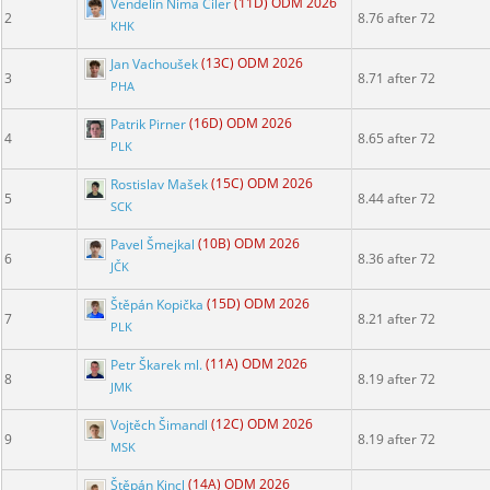
Vendelín Ňima Ciler
(11D) ODM 2026
2
8.76 after 72
KHK
Jan Vachoušek
(13C) ODM 2026
3
8.71 after 72
PHA
Patrik Pirner
(16D) ODM 2026
4
8.65 after 72
PLK
Rostislav Mašek
(15C) ODM 2026
5
8.44 after 72
SCK
Pavel Šmejkal
(10B) ODM 2026
6
8.36 after 72
JČK
Štěpán Kopička
(15D) ODM 2026
7
8.21 after 72
PLK
Petr Škarek ml.
(11A) ODM 2026
8
8.19 after 72
JMK
Vojtěch Šimandl
(12C) ODM 2026
9
8.19 after 72
MSK
Štěpán Kincl
(14A) ODM 2026