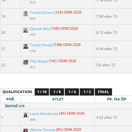
18
7.58 after 72
ZLK
Tomáš Kučera
(12A) ODM 2026
19
7.08 after 72
JMK
Zdenek Vála
(16B) ODM 2026
20
6.72 after 72
VYS
Tomáš Veselý
(14B) ODM 2026
21
6.54 after 72
USK
Filip Skopal
(16C) ODM 2026
22
5.6 after 72
ZLK
QUALIFICATION
1 / 16
1 / 8
1 / 4
1 / 2
FINAL
POŘ.
ATLET
PR. NA ŠÍP
ŽÁKYNĚ U15
Laura Kanclerová
(4A) ODM 2026
1
9.22 after 72
JMK
Viktorie Šímová
(8C) ODM 2026