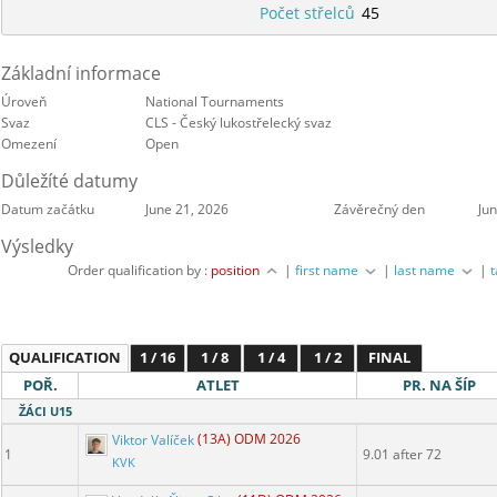
Počet střelců
45
Základní informace
Úroveň
National Tournaments
Svaz
CLS - Český lukostřelecký svaz
Omezení
Open
Důležíté datumy
Datum začátku
June 21, 2026
Závěrečný den
Ju
Výsledky
Order qualification by :
position
|
first name
|
last name
|
QUALIFICATION
1 / 16
1 / 8
1 / 4
1 / 2
FINAL
POŘ.
ATLET
PR. NA ŠÍP
ŽÁCI U15
Viktor Valíček
(13A) ODM 2026
1
9.01 after 72
KVK