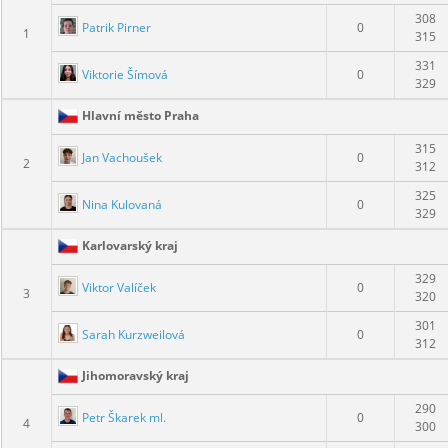
308
Patrik Pirner
0
1
315
331
Viktorie Šímová
0
329
Hlavní město Praha
315
Jan Vachoušek
0
2
312
325
Nina Kulovaná
0
329
Karlovarský kraj
329
Viktor Valíček
0
3
320
301
Sarah Kurzweilová
0
312
Jihomoravský kraj
290
Petr Škarek ml.
0
4
300