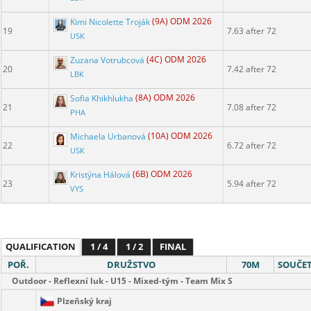
Kimi Nicolette Troják
(9A) ODM 2026
19
7.63 after 72
USK
Zuzana Votrubcová
(4C) ODM 2026
20
7.42 after 72
LBK
Sofia Khikhlukha
(8A) ODM 2026
21
7.08 after 72
PHA
Michaela Urbanová
(10A) ODM 2026
22
6.72 after 72
USK
Kristýna Hálová
(6B) ODM 2026
23
5.94 after 72
VYS
QUALIFICATION
1 / 4
1 / 2
FINAL
POŘ.
DRUŽSTVO
70M
SOUČE
Outdoor - Reflexní luk - U15 - Mixed-tým - Team Mix S
Plzeňský kraj