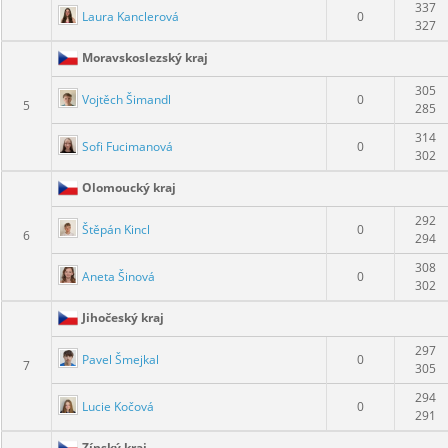
337
Laura Kanclerová
0
327
Moravskoslezský kraj
305
Vojtěch Šimandl
0
5
285
314
Sofi Fucimanová
0
302
Olomoucký kraj
292
Štěpán Kincl
0
6
294
308
Aneta Šinová
0
302
Jihočeský kraj
297
Pavel Šmejkal
0
7
305
294
Lucie Kočová
0
291