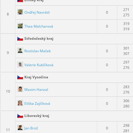
Zínský kraj
271
Ondřej Navrátil
0
8
275
319
Thea Malcharová
0
319
Středočeský kraj
301
Rostislav Mašek
0
9
307
297
Valerie Kubíčková
0
276
Kraj Vysočina
283
Maxim Hanzal
0
10
276
306
Eliška Zajíčková
0
280
Liberecký kraj
298
Jan Brož
0
11
281