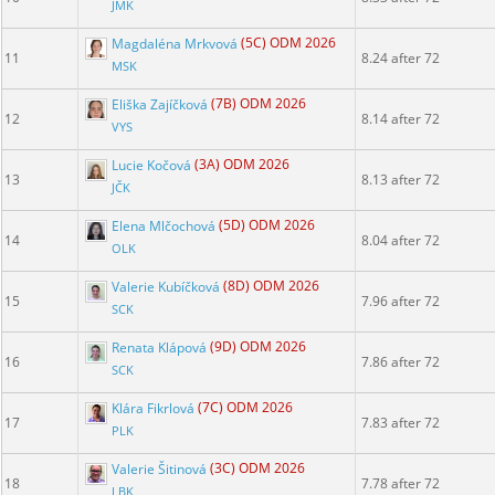
JMK
Magdaléna Mrkvová
(5C) ODM 2026
11
8.24 after 72
MSK
Eliška Zajíčková
(7B) ODM 2026
12
8.14 after 72
VYS
Lucie Kočová
(3A) ODM 2026
13
8.13 after 72
JČK
Elena Mlčochová
(5D) ODM 2026
14
8.04 after 72
OLK
Valerie Kubíčková
(8D) ODM 2026
15
7.96 after 72
SCK
Renata Klápová
(9D) ODM 2026
16
7.86 after 72
SCK
Klára Fikrlová
(7C) ODM 2026
17
7.83 after 72
PLK
Valerie Šitinová
(3C) ODM 2026
18
7.78 after 72
LBK