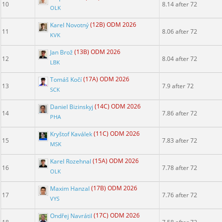
10
8.14 after 72
OLK
Karel Novotný
(12B) ODM 2026
11
8.06 after 72
KVK
Jan Brož
(13B) ODM 2026
12
8.04 after 72
LBK
Tomáš Kočí
(17A) ODM 2026
13
7.9 after 72
SCK
Daniel Bizinskyj
(14C) ODM 2026
14
7.86 after 72
PHA
Kryštof Kaválek
(11C) ODM 2026
15
7.83 after 72
MSK
Karel Rozehnal
(15A) ODM 2026
16
7.78 after 72
OLK
Maxim Hanzal
(17B) ODM 2026
17
7.76 after 72
VYS
Ondřej Navrátil
(17C) ODM 2026