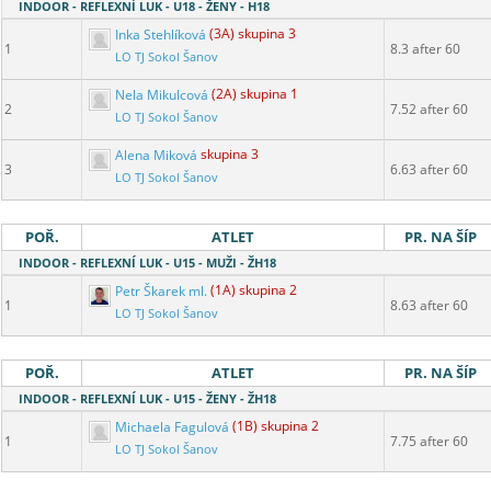
INDOOR - REFLEXNÍ LUK - U18 - ŽENY - H18
Inka Stehlíková
(3A) skupina 3
1
8.3 after 60
LO TJ Sokol Šanov
Nela Mikulcová
(2A) skupina 1
2
7.52 after 60
LO TJ Sokol Šanov
Alena Miková
skupina 3
3
6.63 after 60
LO TJ Sokol Šanov
POŘ.
ATLET
PR. NA ŠÍP
INDOOR - REFLEXNÍ LUK - U15 - MUŽI - ŽH18
Petr Škarek ml.
(1A) skupina 2
1
8.63 after 60
LO TJ Sokol Šanov
POŘ.
ATLET
PR. NA ŠÍP
INDOOR - REFLEXNÍ LUK - U15 - ŽENY - ŽH18
Michaela Fagulová
(1B) skupina 2
1
7.75 after 60
LO TJ Sokol Šanov