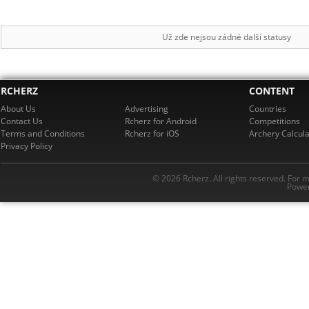
Už zde nejsou zádné další statusy
RCHERZ
CONTENT
About Us
Advertising
Countries
Contact Us
Rcherz for Android
Competitions
Terms and Conditions
Rcherz for iOS
Archery Calcula
Privacy Policy
© 2026 Rcherz. All rights reserved. For 
Power