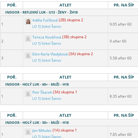
POŘ.
ATLET
PR. NA ŠÍP
INDOOR - REFLEXNÍ LUK - U13 - ŽENY - ŽH18
Adéla Fučíková
(2B) skupina 2
1
9.05 after 60
LO TJ Sokol Šanov
Tereza Kovářová
(3B) skupina 2
2
9 after 60
LO TJ Sokol Šanov
Elen Karla Vladyková
(3A) skupina 2
3
5.58 after 60
LO TJ Sokol Šanov
POŘ.
ATLET
PR. NA ŠÍP
INDOOR - HOLÝ LUK - 60+ - MUŽI - H18
Petr Škarek
(3A) skupina 1
1
8.35 after 60
LO TJ Sokol Šanov
POŘ.
ATLET
PR. NA ŠÍP
INDOOR - HOLÝ LUK - 50+ - MUŽI - H18
Jan Mikulec
(1A) skupina 1
1
7.85 after 60
LO TJ Sokol Šanov