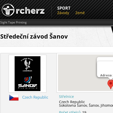
SPORT
Závody
Země
Sight Tape Printing
Středeční závod Šanov
Střelnic
Sokolov
Adresa
Střelnice
Czech Republic
Czech Republic
Sokolovna Šanov,
Šanov,
Jihomo
Počet střelců
19