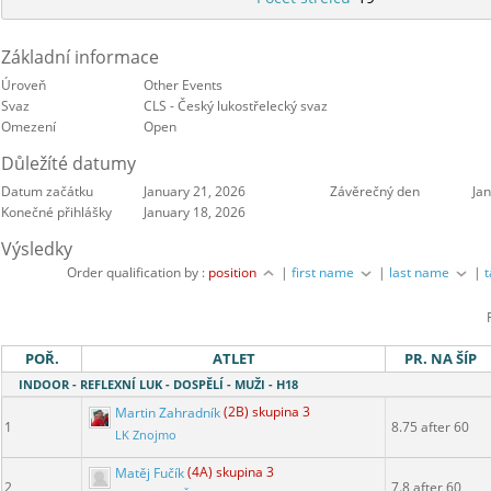
Základní informace
Úroveň
Other Events
Svaz
CLS - Český lukostřelecký svaz
Omezení
Open
Důležíté datumy
Datum začátku
January 21, 2026
Závěrečný den
Ja
Konečné přihlášky
January 18, 2026
Výsledky
Order qualification by :
position
|
first name
|
last name
|
POŘ.
ATLET
PR. NA ŠÍP
INDOOR - REFLEXNÍ LUK - DOSPĚLÍ - MUŽI - H18
Martin Zahradník
(2B) skupina 3
1
8.75 after 60
LK Znojmo
Matěj Fučík
(4A) skupina 3
2
7.8 after 60