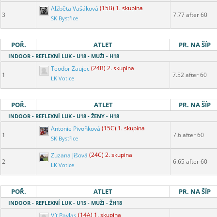
Alžběta Vašáková
(15B) 1. skupina
3
7.77 after 60
SK Bystřice
POŘ.
ATLET
PR. NA ŠÍP
INDOOR - REFLEXNÍ LUK - U18 - MUŽI - H18
Teodor Zaujec
(24B) 2. skupina
1
7.52 after 60
LK Votice
POŘ.
ATLET
PR. NA ŠÍP
INDOOR - REFLEXNÍ LUK - U18 - ŽENY - H18
Antonie Pivoňková
(15C) 1. skupina
1
7.6 after 60
SK Bystřice
Zuzana Jíšová
(24C) 2. skupina
2
6.65 after 60
LK Votice
POŘ.
ATLET
PR. NA ŠÍP
INDOOR - REFLEXNÍ LUK - U15 - MUŽI - ŽH18
Vít Pavlas
(14A) 1. skupina