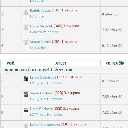
LK Votice
Radek Pavlas
(13D) 1. skupina
2
8 after 60
LK Votice
David Stržínek
(34B) 3. skupina
3
7.97 after 60
H-arrow Pelhřimov
Šimon Dostál
(13C) 1. skupina
4
6.12 after 60
SK Bystřice
POŘ.
ATLET
PR. NA ŠÍP
INDOOR - HOLÝ LUK - DOSPĚLÍ - ŽENY - H18
Lenka Solnařová
(32A) 3. skupina
1
8.1 after 60
LO TJ Jiskra Humpolec
Šárka Čechová
(32B) 3. skupina
2
7.85 after 60
LO TJ Jiskra Humpolec
Lucie Čechová
(33B) 3. skupina
3
7.32 after 60
LO TJ Jiskra Humpolec
Lenka Kramperová
(23C) 2. skupina