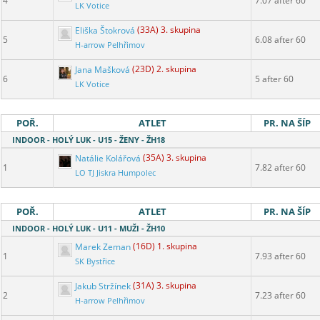
4
7.07 after 60
LK Votice
Eliška Štokrová
(33A) 3. skupina
5
6.08 after 60
H-arrow Pelhřimov
Jana Mašková
(23D) 2. skupina
6
5 after 60
LK Votice
POŘ.
ATLET
PR. NA ŠÍP
INDOOR - HOLÝ LUK - U15 - ŽENY - ŽH18
Natálie Kolářová
(35A) 3. skupina
1
7.82 after 60
LO TJ Jiskra Humpolec
POŘ.
ATLET
PR. NA ŠÍP
INDOOR - HOLÝ LUK - U11 - MUŽI - ŽH10
Marek Zeman
(16D) 1. skupina
1
7.93 after 60
SK Bystřice
Jakub Stržínek
(31A) 3. skupina
2
7.23 after 60
H-arrow Pelhřimov