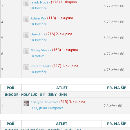
Jakub Novák
(11A) 1. skupina
3
6.77 after 60
SK Bystřice
Adam Vyk
(11B) 1. skupina
4
6.73 after 60
SK Bystřice
David Frk
(21A) 2. skupina
5
5.38 after 60
SK Bystřice
Matěj Masák
(16B) 1. skupina
6
4.77 after 60
LK Votice
Vojtěch Píška
(11C) 1. skupina
7
4.75 after 60
SK Bystřice
POŘ.
ATLET
PR. NA ŠÍP
INDOOR - HOLÝ LUK - U11 - ŽENY - ŽH10
Kristýna Kolářová
(31B) 3. skupina
1
7.8 after 60
LO TJ Jiskra Humpolec
POŘ.
ATLET
PR. NA ŠÍP