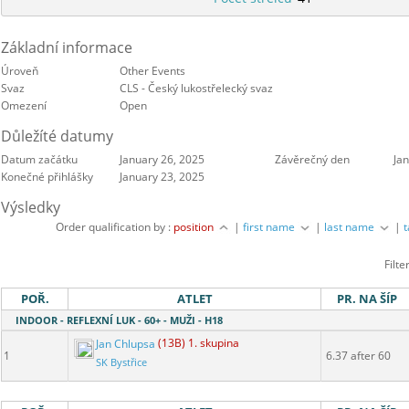
Základní informace
Úroveň
Other Events
Svaz
CLS - Český lukostřelecký svaz
Omezení
Open
Důležíté datumy
Datum začátku
January 26, 2025
Závěrečný den
Ja
Konečné přihlášky
January 23, 2025
Výsledky
Order qualification by :
position
|
first name
|
last name
|
Filte
POŘ.
ATLET
PR. NA ŠÍP
INDOOR - REFLEXNÍ LUK - 60+ - MUŽI - H18
Jan Chlupsa
(13B) 1. skupina
1
6.37 after 60
SK Bystřice