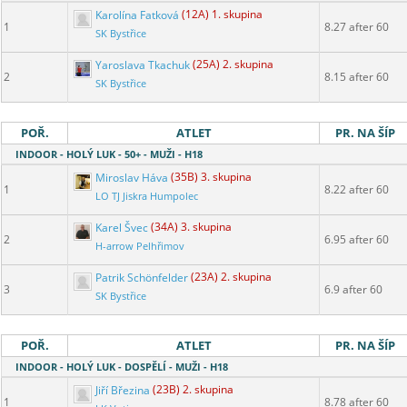
Karolína Fatková
(12A) 1. skupina
1
8.27 after 60
SK Bystřice
Yaroslava Tkachuk
(25A) 2. skupina
2
8.15 after 60
SK Bystřice
POŘ.
ATLET
PR. NA ŠÍP
INDOOR - HOLÝ LUK - 50+ - MUŽI - H18
Miroslav Háva
(35B) 3. skupina
1
8.22 after 60
LO TJ Jiskra Humpolec
Karel Švec
(34A) 3. skupina
2
6.95 after 60
H-arrow Pelhřimov
Patrik Schönfelder
(23A) 2. skupina
3
6.9 after 60
SK Bystřice
POŘ.
ATLET
PR. NA ŠÍP
INDOOR - HOLÝ LUK - DOSPĚLÍ - MUŽI - H18
Jiří Březina
(23B) 2. skupina
1
8.78 after 60