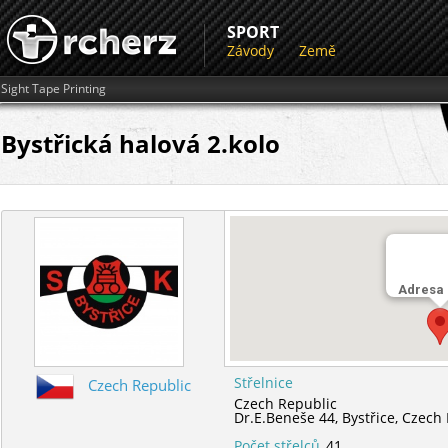
SPORT
Závody
Země
Sight Tape Printing
Bystřická halová 2.kolo
Adresa
Střelnice
Czech Republic
Czech Republic
Dr.E.Beneše 44,
Bystřice,
Czech 
Počet střelců
41