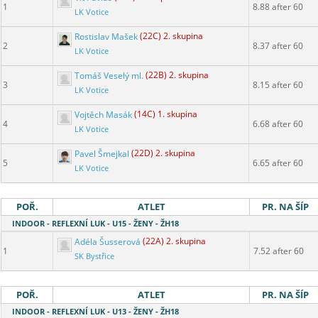
1
8.88 after 60
LK Votice
Rostislav Mašek
(22C) 2. skupina
2
8.37 after 60
LK Votice
Tomáš Veselý ml.
(22B) 2. skupina
3
8.15 after 60
LK Votice
Vojtěch Masák
(14C) 1. skupina
4
6.68 after 60
LK Votice
Pavel Šmejkal
(22D) 2. skupina
5
6.65 after 60
LK Votice
POŘ.
ATLET
PR. NA ŠÍP
INDOOR - REFLEXNÍ LUK - U15 - ŽENY - ŽH18
Adéla Šusserová
(22A) 2. skupina
1
7.52 after 60
SK Bystřice
POŘ.
ATLET
PR. NA ŠÍP
INDOOR - REFLEXNÍ LUK - U13 - ŽENY - ŽH18