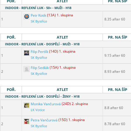
POŘ.
ATLET
PR. NA ŠÍP
INDOOR - REFLEXNÍ LUK - 50+ - MUŽI - H18
Petr Kotík
(13A) 1. skupina
1
8.35 after 60
SK Bystřice
POŘ.
ATLET
PR. NA ŠÍP
INDOOR - REFLEXNÍ LUK - DOSPĚLÍ - MUŽI - H18
Filip Pertlík
(14D) 1. skupina
1
9.15 after 60
SK Bystřice
Filip Sedlák
(15A) 1. skupina
2
8.93 after 60
SK Bystřice
POŘ.
ATLET
PR. NA ŠÍP
INDOOR - REFLEXNÍ LUK - DOSPĚLÍ - ŽENY - H18
Monika Vančurová
(24D) 2. skupina
1
8.8 after 60
LK Votice
Petra Vančurová
(15D) 1. skupina
2
8.78 after 60
SK Bystřice