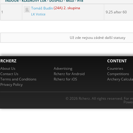
INDOOR - KLADKOVÝ LUK - DOSPĚLÍ - MUŽI - H18
Tomáš Budín
(24A) 2. skupina
1
9.25 after 60
LK Votice
Už zde nejsou zádné další statusy
RCHERZ
CONTENT
About Us
Advertising
Countries
Contact Us
Rcherz for Android
Competitions
Terms and Conditions
Rcherz for iOS
Archery Calcula
Privacy Policy
© 2026 Rcherz. All rights reserved. For 
Power