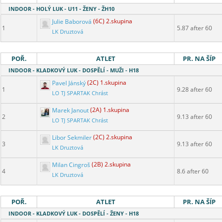
INDOOR - HOLÝ LUK - U11 - ŽENY - ŽH10
Julie Baborová
(6C) 2.skupina
1
5.87 after 60
LK Druztová
POŘ.
ATLET
PR. NA ŠÍP
INDOOR - KLADKOVÝ LUK - DOSPĚLÍ - MUŽI - H18
Pavel Jánský
(2C) 1.skupina
1
9.28 after 60
LO TJ SPARTAK Chrást
Marek Janout
(2A) 1.skupina
2
9.13 after 60
LO TJ SPARTAK Chrást
Libor Sekmiler
(2C) 2.skupina
3
9.13 after 60
LK Druztová
Milan Cingroš
(2B) 2.skupina
4
8.6 after 60
LK Druztová
POŘ.
ATLET
PR. NA ŠÍP
INDOOR - KLADKOVÝ LUK - DOSPĚLÍ - ŽENY - H18