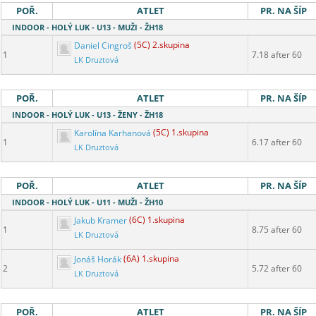
POŘ.
ATLET
PR. NA ŠÍP
INDOOR - HOLÝ LUK - U13 - MUŽI - ŽH18
Daniel Cingroš
(5C) 2.skupina
1
7.18 after 60
LK Druztová
POŘ.
ATLET
PR. NA ŠÍP
INDOOR - HOLÝ LUK - U13 - ŽENY - ŽH18
Karolína Karhanová
(5C) 1.skupina
1
6.17 after 60
LK Druztová
POŘ.
ATLET
PR. NA ŠÍP
INDOOR - HOLÝ LUK - U11 - MUŽI - ŽH10
Jakub Kramer
(6C) 1.skupina
1
8.75 after 60
LK Druztová
Jonáš Horák
(6A) 1.skupina
2
5.72 after 60
LK Druztová
POŘ.
ATLET
PR. NA ŠÍP