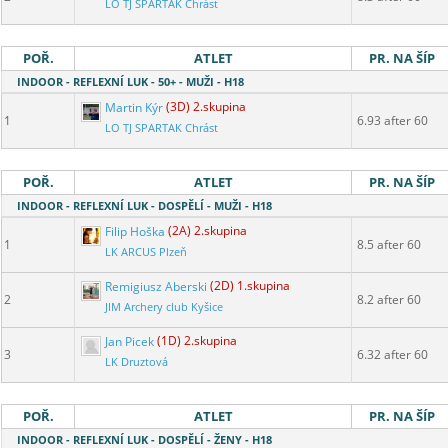
LO TJ SPARTAK Chrást
POŘ.
ATLET
PR. NA ŠÍP
INDOOR - REFLEXNÍ LUK - 50+ - MUŽI - H18
Martin Kýr
(3D) 2.skupina
1
6.93 after 60
LO TJ SPARTAK Chrást
POŘ.
ATLET
PR. NA ŠÍP
INDOOR - REFLEXNÍ LUK - DOSPĚLÍ - MUŽI - H18
Filip Hoška
(2A) 2.skupina
1
8.5 after 60
LK ARCUS Plzeň
Remigiusz Aberski
(2D) 1.skupina
2
8.2 after 60
JIM Archery club Kyšice
Jan Picek
(1D) 2.skupina
3
6.32 after 60
LK Druztová
POŘ.
ATLET
PR. NA ŠÍP
INDOOR - REFLEXNÍ LUK - DOSPĚLÍ - ŽENY - H18