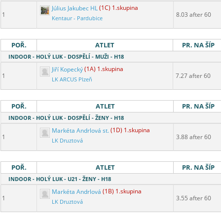
Július Jakubec HL
(1C) 1.skupina
1
8.03 after 60
Kentaur - Pardubice
POŘ.
ATLET
PR. NA ŠÍP
INDOOR - HOLÝ LUK - DOSPĚLÍ - MUŽI - H18
Jiří Kopecký
(1A) 1.skupina
1
7.27 after 60
LK ARCUS Plzeň
POŘ.
ATLET
PR. NA ŠÍP
INDOOR - HOLÝ LUK - DOSPĚLÍ - ŽENY - H18
Markéta Andrlová st.
(1D) 1.skupina
1
3.88 after 60
LK Druztová
POŘ.
ATLET
PR. NA ŠÍP
INDOOR - HOLÝ LUK - U21 - ŽENY - H18
Markéta Andrlová
(1B) 1.skupina
1
3.55 after 60
LK Druztová