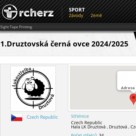
SPORT
Závody
Země
Sight Tape Printing
1.Druztovská černá ovce 2024/2025
Adresa
Střelnice
Czech Republic
Czech Republic
Hala LK Druztová ,
Druztová ,
Cz
Počet střelců
34