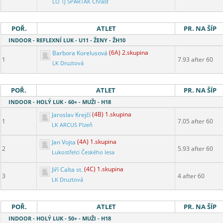
LO TJ SPARTAK Chrást
POŘ.
ATLET
PR. NA ŠÍP
INDOOR - REFLEXNÍ LUK - U11 - ŽENY - ŽH10
Barbora Korelusová
(6A) 2.skupina
1
7.93 after 60
LK Druztová
POŘ.
ATLET
PR. NA ŠÍP
INDOOR - HOLÝ LUK - 60+ - MUŽI - H18
Jaroslav Krejčí
(4B) 1.skupina
1
7.05 after 60
LK ARCUS Plzeň
Jan Vojta
(4A) 1.skupina
2
5.93 after 60
Lukostřelci Českého lesa
Jiří Calta st.
(4C) 1.skupina
3
4 after 60
LK Druztová
POŘ.
ATLET
PR. NA ŠÍP
INDOOR - HOLÝ LUK - 50+ - MUŽI - H18