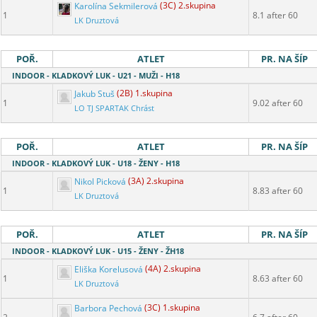
Karolína Sekmilerová
(3C) 2.skupina
1
8.1 after 60
LK Druztová
POŘ.
ATLET
PR. NA ŠÍP
INDOOR - KLADKOVÝ LUK - U21 - MUŽI - H18
Jakub Stuš
(2B) 1.skupina
1
9.02 after 60
LO TJ SPARTAK Chrást
POŘ.
ATLET
PR. NA ŠÍP
INDOOR - KLADKOVÝ LUK - U18 - ŽENY - H18
Nikol Picková
(3A) 2.skupina
1
8.83 after 60
LK Druztová
POŘ.
ATLET
PR. NA ŠÍP
INDOOR - KLADKOVÝ LUK - U15 - ŽENY - ŽH18
Eliška Korelusová
(4A) 2.skupina
1
8.63 after 60
LK Druztová
Barbora Pechová
(3C) 1.skupina