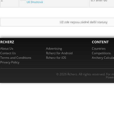
2
6.7 after 60
LK Druztová
Už zde nejsou zádné další statusy
RCHERZ
CONTENT
About Us
Advertising
Countries
Contact Us
Rcherz for Android
Competitions
Terms and Conditions
Rcherz for iOS
Archery Calcula
Privacy Policy
© 2026 Rcherz. All rights reserved. For 
Power