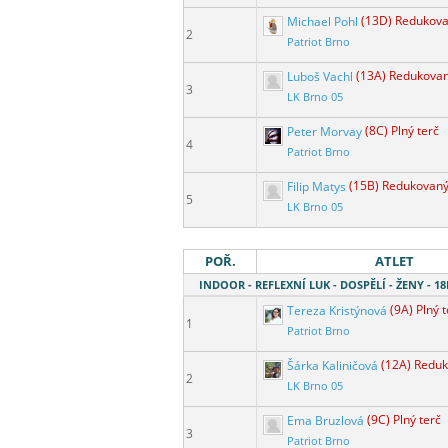
Michael Pohl
(13D) Redukova
2
Patriot Brno
Luboš Vachl
(13A) Redukovan
3
LK Brno 05
Peter Morvay
(8C) Plný terč
4
Patriot Brno
Filip Matys
(15B) Redukovaný
5
LK Brno 05
POŘ.
ATLET
INDOOR - REFLEXNÍ LUK - DOSPĚLÍ - ŽENY - 
Tereza Kristýnová
(9A) Plný 
1
Patriot Brno
Šárka Kaliničová
(12A) Reduk
2
LK Brno 05
Ema Bruzlová
(9C) Plný terč
3
Patriot Brno