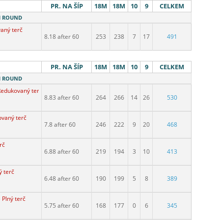
PR. NA ŠÍP
18M
18M
10
9
CELKEM
8M ROUND
aný terč
8.18 after 60
253
238
7
17
491
PR. NA ŠÍP
18M
18M
10
9
CELKEM
8M ROUND
Redukovaný terč
8.83 after 60
264
266
14
26
530
ovaný terč
7.8 after 60
246
222
9
20
468
rč
6.88 after 60
219
194
3
10
413
ý terč
6.48 after 60
190
199
5
8
389
 Plný terč
5.75 after 60
168
177
0
6
345