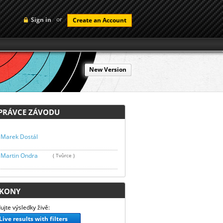
or
Sign in
Create an Account
New Version
RÁVCE ZÁVODU
Marek Dostál
Martin Ondra
( Tvůrce )
KONY
ujte výsledky živě:
Live results with filters