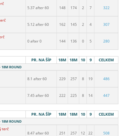
erč
5.37 after 60
148
174
2
7
322
terč
5.12 after 60
162
145
2
4
307
erč
0 after 0
144
136
0
5
280
PR. NA ŠÍP
18M
18M
10
9
CELKEM
 - 18M ROUND
8.1 after 60
229
257
8
19
486
7.45 after 60
222
225
8
14
447
PR. NA ŠÍP
18M
18M
10
9
CELKEM
 - 18M ROUND
ý terč
8.47 after 60
251
257
12
22
508