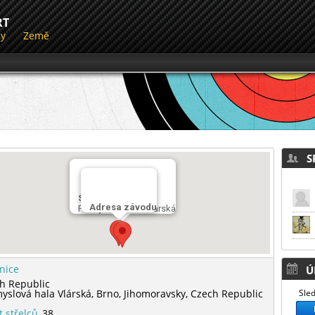
RT
dy
Země
SP
Střelnice
Adresa závodu
Průmyslová hala Vlárská
lnice
Ú
h Republic
yslová hala Vlárská,
Brno,
Jihomoravsky,
Czech Republic
Sled
t střelců
38