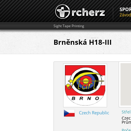
SPO
Závo
Sight Tape Printing
Brněnská H18-III
Stře
Czech Republic
Czec
Prům
Poče