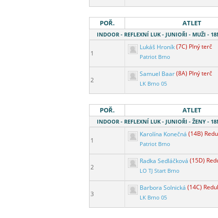
POŘ.
ATLET
INDOOR - REFLEXNÍ LUK - JUNIOŘI - MUŽI - 
Lukáš Hroník
(7C) Plný terč
1
Patriot Brno
Samuel Baar
(8A) Plný terč
2
LK Brno 05
POŘ.
ATLET
INDOOR - REFLEXNÍ LUK - JUNIOŘI - ŽENY - 
Karolína Konečná
(14B) Redu
1
Patriot Brno
Radka Sedláčková
(15D) Red
2
LO TJ Start Brno
Barbora Solnická
(14C) Redu
3
LK Brno 05