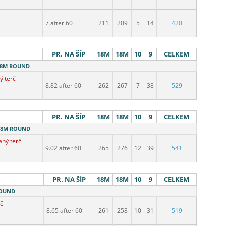
7 after 60
211
209
5
14
420
PR. NA ŠÍP
18M
18M
10
9
CELKEM
 18M ROUND
ý terč
8.82 after 60
262
267
7
38
529
PR. NA ŠÍP
18M
18M
10
9
CELKEM
 18M ROUND
aný terč
9.02 after 60
265
276
12
39
541
PR. NA ŠÍP
18M
18M
10
9
CELKEM
ROUND
rč
8.65 after 60
261
258
10
31
519