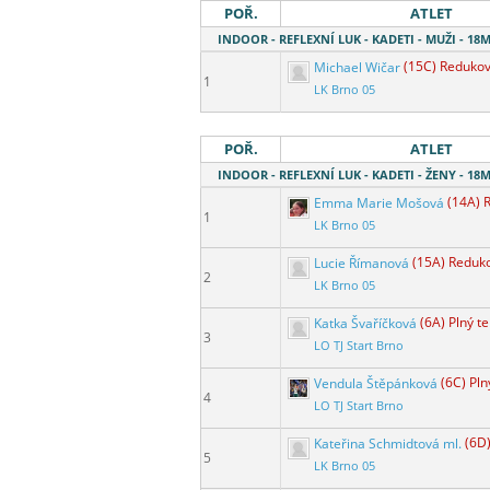
POŘ.
ATLET
INDOOR - REFLEXNÍ LUK - KADETI - MUŽI - 1
Michael Wičar
(15C) Redukov
1
LK Brno 05
POŘ.
ATLET
INDOOR - REFLEXNÍ LUK - KADETI - ŽENY - 1
Emma Marie Mošová
(14A) 
1
LK Brno 05
Lucie Římanová
(15A) Reduk
2
LK Brno 05
Katka Švaříčková
(6A) Plný te
3
LO TJ Start Brno
Vendula Štěpánková
(6C) Pln
4
LO TJ Start Brno
Kateřina Schmidtová ml.
(6D)
5
LK Brno 05