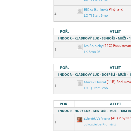
Eliška Balíková
Plný terč
2
LO TJ Start Brno
POŘ.
ATLET
INDOOR - KLADKOVÝ LUK - SENIOŘI - MUŽI -
Ivo Solnický
(11C) Redukovan
1
LK Brno 05
POŘ.
ATLET
INDOOR - KLADKOVÝ LUK - DOSPĚLÍ - MUŽI -
Marek Dostál
(11B) Redukov
1
LO TJ Start Brno
POŘ.
ATLET
INDOOR - HOLÝ LUK - SENIOŘI - MUŽI - 18M 
Zdeněk Vaňhara
(4C) Plný te
1
Lukostřelba Kroměříž