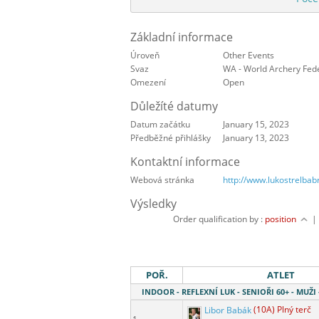
Základní informace
Úroveň
Other Events
Svaz
WA - World Archery Fed
Omezení
Open
Důležíté datumy
Datum začátku
January 15, 2023
Předběžné přihlášky
January 13, 2023
Kontaktní informace
Webová stránka
http://www.lukostrelbab
Výsledky
Order qualification by :
position
POŘ.
ATLET
INDOOR - REFLEXNÍ LUK - SENIOŘI 60+ - MUŽ
Libor Babák
(10A) Plný terč