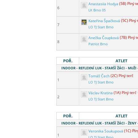
Anastasiia Hodya
(5B) Plný t
6
LK Brno 05
Kateřina Špačková
(5C) Plný 
7
LO TJ Start Brno
Anežka Čoupková
(7B) Plný t
8
Patriot Brno
POŘ.
ATLET
INDOOR - REFLEXNÍ LUK - STARŠÍ ŽÁCI - MUŽI
Tomáš Čech
(2C) Plný terč
1
LO TJ Start Brno
Václav Kratina
(1A) Plný terč
2
LO TJ Start Brno
POŘ.
ATLET
INDOOR - REFLEXNÍ LUK - STARŠÍ ŽÁCI - ŽENY
Veronika Soukupová
(1C) Pln
1
LO TJ Start Brno