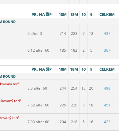
PR. NA ŠÍP
18M
18M
10
9
CELKEM
18M ROUND
0 after 0
214
223
7
12
437
6.12 after 60
185
182
2
5
367
PR. NA ŠÍP
18M
18M
10
9
CELKEM
18M ROUND
kovaný terč
8.3 after 60
244
254
13
20
498
ukovaný terč
7.52 after 60
225
226
5
18
451
kovaný terč
7.03 after 60
204
218
5
16
422