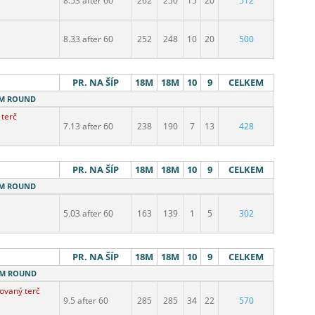
8.53 after 60
262
250
15
20
512
8.33 after 60
252
248
10
20
500
PR. NA ŠÍP
18M
18M
10
9
CELKEM
18M ROUND
 terč
7.13 after 60
238
190
7
13
428
PR. NA ŠÍP
18M
18M
10
9
CELKEM
18M ROUND
5.03 after 60
163
139
1
5
302
PR. NA ŠÍP
18M
18M
10
9
CELKEM
18M ROUND
ovaný terč
9.5 after 60
285
285
34
22
570