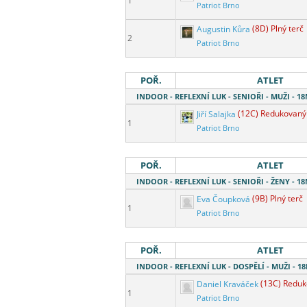
1
Patriot Brno
Augustin Kůra
(8D) Plný terč
2
Patriot Brno
POŘ.
ATLET
INDOOR - REFLEXNÍ LUK - SENIOŘI - MUŽI - 
Jiří Salajka
(12C) Redukovaný
1
Patriot Brno
POŘ.
ATLET
INDOOR - REFLEXNÍ LUK - SENIOŘI - ŽENY - 
Eva Čoupková
(9B) Plný terč
1
Patriot Brno
POŘ.
ATLET
INDOOR - REFLEXNÍ LUK - DOSPĚLÍ - MUŽI - 
Daniel Kraváček
(13C) Reduk
1
Patriot Brno