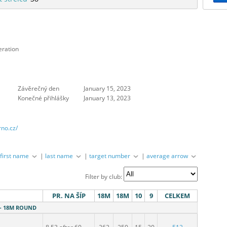
eration
Závěrečný den
January 15, 2023
Konečné přihlášky
January 13, 2023
rno.cz/
|
first name
|
last name
|
target number
|
average arrow
Filter by club:
PR. NA ŠÍP
18M
18M
10
9
CELKEM
I - 18M ROUND