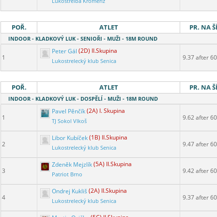
Lukostřelba Kroměříž
POŘ.
ATLET
PR. NA Š
INDOOR - KLADKOVÝ LUK - SENIOŘI - MUŽI - 18M ROUND
Peter Gál
(2D) II.Skupina
1
9.37 after 60
Lukostrelecký klub Senica
POŘ.
ATLET
PR. NA Š
INDOOR - KLADKOVÝ LUK - DOSPĚLÍ - MUŽI - 18M ROUND
Pavel Pěnčík
(2A) I. Skupina
1
9.62 after 60
TJ Sokol Vlkoš
Libor Kubíček
(1B) II.Skupina
2
9.47 after 60
Lukostrelecký klub Senica
Zdeněk Mejzlík
(5A) II.Skupina
3
9.42 after 60
Patriot Brno
Ondrej Kukliš
(2A) II.Skupina
4
9.37 after 60
Lukostrelecký klub Senica