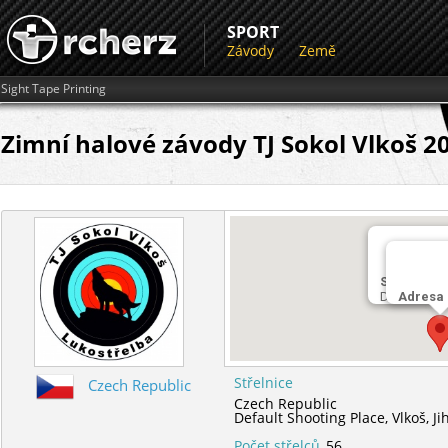
SPORT
Závody
Země
Sight Tape Printing
Zimní halové závody TJ Sokol Vlkoš 2
Střelnice
Default Sho
Adresa
Střelnice
Czech Republic
Czech Republic
Default Shooting Place,
Vlkoš,
Ji
Počet střelců
56