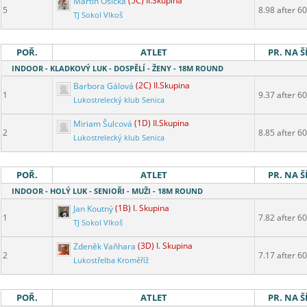
Martin Osička
(5C) II.Skupina
5
8.98 after 60
TJ Sokol Vlkoš
POŘ.
ATLET
PR. NA Š
INDOOR - KLADKOVÝ LUK - DOSPĚLÍ - ŽENY - 18M ROUND
Barbora Gálová
(2C) II.Skupina
1
9.37 after 60
Lukostrelecký klub Senica
Miriam Šulcová
(1D) II.Skupina
2
8.85 after 60
Lukostrelecký klub Senica
POŘ.
ATLET
PR. NA Š
INDOOR - HOLÝ LUK - SENIOŘI - MUŽI - 18M ROUND
Jan Koutný
(1B) I. Skupina
1
7.82 after 60
TJ Sokol Vlkoš
Zdeněk Vaňhara
(3D) I. Skupina
2
7.17 after 60
Lukostřelba Kroměříž
POŘ.
ATLET
PR. NA Š