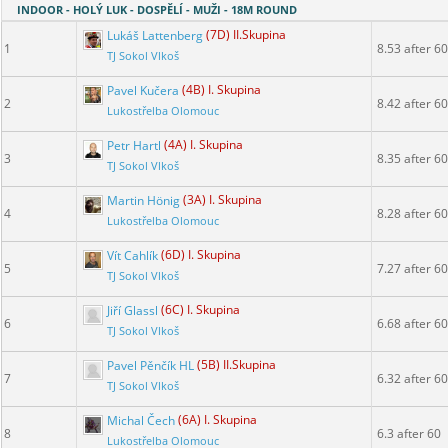
INDOOR - HOLÝ LUK - DOSPĚLÍ - MUŽI - 18M ROUND
Lukáš Lattenberg
(7D) II.Skupina
1
8.53 after 60
TJ Sokol Vlkoš
Pavel Kučera
(4B) I. Skupina
2
8.42 after 60
Lukostřelba Olomouc
Petr Hartl
(4A) I. Skupina
3
8.35 after 60
TJ Sokol Vlkoš
Martin Hönig
(3A) I. Skupina
4
8.28 after 60
Lukostřelba Olomouc
Vít Cahlík
(6D) I. Skupina
5
7.27 after 60
TJ Sokol Vlkoš
Jiří Glassl
(6C) I. Skupina
6
6.68 after 60
TJ Sokol Vlkoš
Pavel Pěnčík HL
(5B) II.Skupina
7
6.32 after 60
TJ Sokol Vlkoš
Michal Čech
(6A) I. Skupina
8
6.3 after 60
Lukostřelba Olomouc