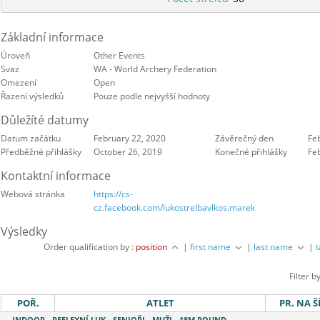
Základní informace
Úroveň
Other Events
Svaz
WA - World Archery Federation
Omezení
Open
Řazení výsledků
Pouze podle nejvyšší hodnoty
Důležíté datumy
Datum začátku
February 22, 2020
Závěrečný den
Fe
Předběžné přihlášky
October 26, 2019
Konečné přihlášky
Fe
Kontaktní informace
Webová stránka
https://cs-
cz.facebook.com/lukostrelbavlkos.marek
Výsledky
Order qualification by :
position
|
first name
|
last name
|
Filter b
POŘ.
ATLET
PR. NA Š
INDOOR - REFLEXNÍ LUK - SENIOŘI - MUŽI - 18M ROUND