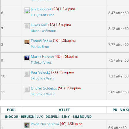
Jan Kohoutek
(2B) I. Skupina
6
8.47 after 60
LO TJ Start Brno
Lukáš Kočí
(1A) I. Skupina
7
8.12 after 60
Diana Lanškroun
Tomáš Raška
(1C) II.Skupina
8
7.77 after 60
Patriot Brno
Marek Herzán
(4D) I. Skupina
9
7.57 after 60
TJ Sokol Vlkoš
Petr Velecký
(7A) II.Skupina
10
7.37 after 60
SK policie Vsetín
Ondřej Goldefus
(5D) II.Skupina
11
5.65 after 60
SK policie Vsetín
POŘ.
ATLET
PR. NA Š
INDOOR - REFLEXNÍ LUK - DOSPĚLÍ - ŽENY - 18M ROUND
Pavla Nechanická
(4C) II.Skupina
1
6.9 after 60