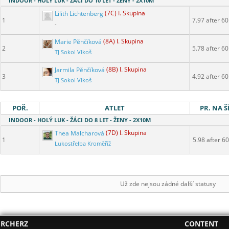
INDOOR - HOLÝ LUK - ŽÁCI DO 10 LET - ŽENY - 2X10M
Lilith Lichtenberg
(7C) I. Skupina
1
7.97 after 60
-
Marie Pěnčíková
(8A) I. Skupina
2
5.78 after 60
TJ Sokol Vlkoš
Jarmila Pěnčíková
(8B) I. Skupina
3
4.92 after 60
TJ Sokol Vlkoš
POŘ.
ATLET
PR. NA Š
INDOOR - HOLÝ LUK - ŽÁCI DO 8 LET - ŽENY - 2X10M
Thea Malcharová
(7D) I. Skupina
1
5.98 after 60
Lukostřelba Kroměříž
Už zde nejsou zádné další statusy
RCHERZ
CONTENT