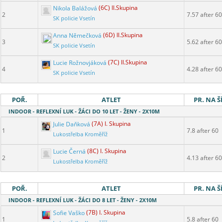
Nikola Balážová
(6C) II.Skupina
2
7.57 after 60
SK policie Vsetín
Anna Němečková
(6D) II.Skupina
3
5.62 after 60
SK policie Vsetín
Lucie Rožnovjáková
(7C) II.Skupina
4
4.28 after 60
SK policie Vsetín
POŘ.
ATLET
PR. NA Š
INDOOR - REFLEXNÍ LUK - ŽÁCI DO 10 LET - ŽENY - 2X10M
Julie Daňková
(7A) I. Skupina
1
7.8 after 60
Lukostřelba Kroměříž
Lucie Černá
(8C) I. Skupina
2
4.13 after 60
Lukostřelba Kroměříž
POŘ.
ATLET
PR. NA Š
INDOOR - REFLEXNÍ LUK - ŽÁCI DO 8 LET - ŽENY - 2X10M
Sofie Vaško
(7B) I. Skupina
1
5.8 after 60