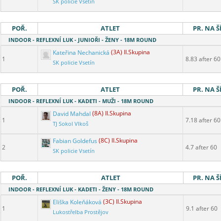
SK policie Vsetín
POŘ.
ATLET
PR. NA Š
INDOOR - REFLEXNÍ LUK - JUNIOŘI - ŽENY - 18M ROUND
Kateřina Nechanická
(3A) II.Skupina
1
8.83 after 60
SK policie Vsetín
POŘ.
ATLET
PR. NA Š
INDOOR - REFLEXNÍ LUK - KADETI - MUŽI - 18M ROUND
David Mahdal
(8A) II.Skupina
1
7.18 after 60
TJ Sokol Vlkoš
Fabian Goldefus
(8C) II.Skupina
2
4.7 after 60
SK policie Vsetín
POŘ.
ATLET
PR. NA Š
INDOOR - REFLEXNÍ LUK - KADETI - ŽENY - 18M ROUND
Eliška Koleňáková
(3C) II.Skupina
1
9.1 after 60
Lukostřelba Prostějov