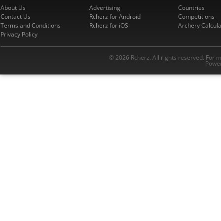
About Us
Advertising
Countries
Contact Us
Rcherz for Android
Competitions
Terms and Conditions
Rcherz for iOS
Archery Calcula
Privacy Policy
© 2026 Rcherz. All rights reserved. For 
Power