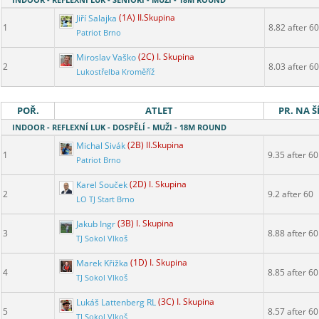
Jiří Salajka
(1A) II.Skupina
1
8.82 after 60
Patriot Brno
Miroslav Vaško
(2C) I. Skupina
2
8.03 after 60
Lukostřelba Kroměříž
POŘ.
ATLET
PR. NA Š
INDOOR - REFLEXNÍ LUK - DOSPĚLÍ - MUŽI - 18M ROUND
Michal Sivák
(2B) II.Skupina
1
9.35 after 60
Patriot Brno
Karel Souček
(2D) I. Skupina
2
9.2 after 60
LO TJ Start Brno
Jakub Ingr
(3B) I. Skupina
3
8.88 after 60
TJ Sokol Vlkoš
Marek Křižka
(1D) I. Skupina
4
8.85 after 60
TJ Sokol Vlkoš
Lukáš Lattenberg RL
(3C) I. Skupina
5
8.57 after 60
TJ Sokol Vlkoš