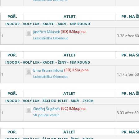
POŘ.
ATLET
PR. NA Š
INDOOR - HOLÝ LUK - KADETI - MUŽI - 18M ROUND
Jindřich Mikisek
(3D) II.Skupina
1
3.38 after 60
Lukostřelba Olomouc
POŘ.
ATLET
PR. NA Š
INDOOR - HOLÝ LUK - KADETI - ŽENY - 18M ROUND
Ema Krumniklová
(3B) II.Skupina
1
1.17 after 60
Lukostřelba Olomouc
POŘ.
ATLET
PR. NA Š
INDOOR - HOLÝ LUK - ŽÁCI DO 10 LET - MUŽI - 2X10M
Ondřej Šugárek
(9C) II.Skupina
1
8.03 after 60
SK policie Vsetín
POŘ.
ATLET
PR. NA Š