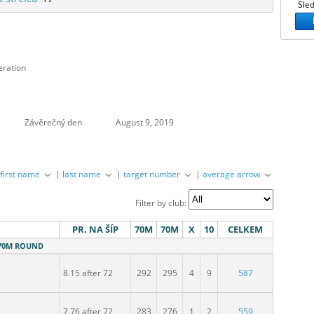
Sled
eration
Závěrečný den
August 9, 2019
|
first name
|
last name
|
target number
|
average arrow
Filter by club:
PR. NA ŠÍP
70M
70M
X
10
CELKEM
- 70M ROUND
8.15 after 72
292
295
4
9
587
7.76 after 72
283
276
1
2
559