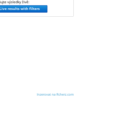
ujte výsledky živě:
Live results with filters
Inzerovat na Rcherz.com