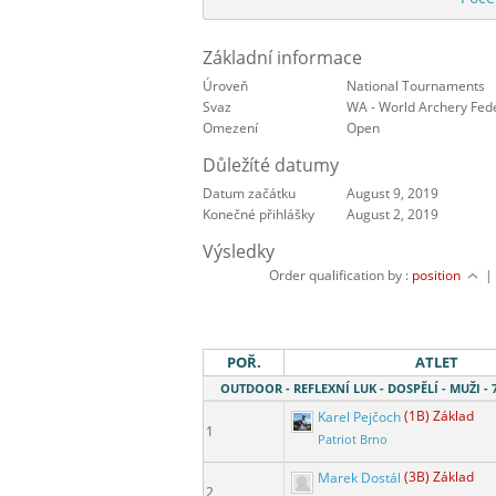
Základní informace
Úroveň
National Tournaments
Svaz
WA - World Archery Fed
Omezení
Open
Důležíté datumy
Datum začátku
August 9, 2019
Konečné přihlášky
August 2, 2019
Výsledky
Order qualification by :
position
POŘ.
ATLET
OUTDOOR - REFLEXNÍ LUK - DOSPĚLÍ - MUŽI 
Karel Pejčoch
(1B) Základ
1
Patriot Brno
Marek Dostál
(3B) Základ
2