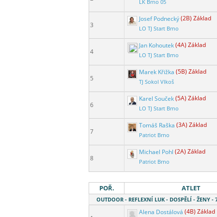
LK Brno 05
Josef Podnecký
(2B) Základ
3
LO TJ Start Brno
Jan Kohoutek
(4A) Základ
4
LO TJ Start Brno
Marek Křižka
(5B) Základ
5
TJ Sokol Vlkoš
Karel Souček
(5A) Základ
6
LO TJ Start Brno
Tomáš Raška
(3A) Základ
7
Patriot Brno
Michael Pohl
(2A) Základ
8
Patriot Brno
POŘ.
ATLET
OUTDOOR - REFLEXNÍ LUK - DOSPĚLÍ - ŽENY 
Alena Dostálová
(4B) Základ