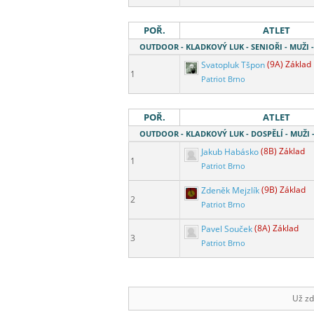
POŘ.
ATLET
OUTDOOR - KLADKOVÝ LUK - SENIOŘI - MUŽI
Svatopluk Tšpon
(9A) Základ
1
Patriot Brno
POŘ.
ATLET
OUTDOOR - KLADKOVÝ LUK - DOSPĚLÍ - MUŽI
Jakub Habásko
(8B) Základ
1
Patriot Brno
Zdeněk Mejzlík
(9B) Základ
2
Patriot Brno
Pavel Souček
(8A) Základ
3
Patriot Brno
Už zd