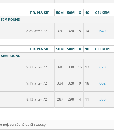
PR. NA ŠÍP
50M
50M
X
10
CELKEM
 - 50M ROUND
8.89 after 72
320
320
5
14
640
PR. NA ŠÍP
50M
50M
X
10
CELKEM
 - 50M ROUND
9.31 after 72
340
330
16
17
670
9.19 after 72
334
328
9
18
662
8.13 after 72
287
298
4
11
585
e nejsou zádné další statusy