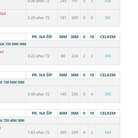
6.06 after 72
245
191
0
3
436
klad
5.29 after 72
181
200
0
0
381
PR. NA ŠÍP
50M
30M
X
10
CELKEM
 WA 720 50M 30M
ad
4.22 after 72
80
224
2
2
304
PR. NA ŠÍP
50M
30M
X
10
CELKEM
WA 720 50M 30M
5.49 after 72
145
250
0
4
395
PR. NA ŠÍP
40M
30M
X
10
CELKEM
WA 720 40M 30M
d
7.83 after 72
265
299
4
2
564