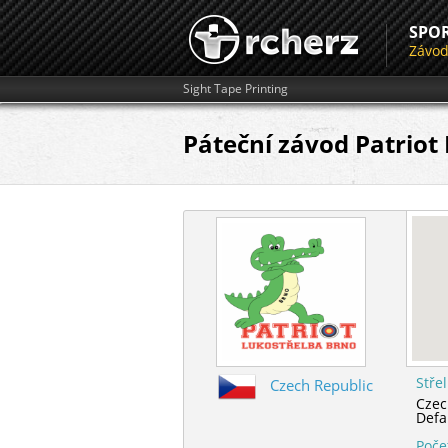
SPO
Závo
Sight Tape Printing
Páteční závod Patriot
Stře
Czech Republic
Czec
Defa
Poče