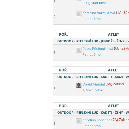
1
LO TJ Start Brno
Kateřina Varmužová
(1A) Zá
2
Patriot Brno
POŘ.
ATLET
OUTDOOR - REFLEXNÍ LUK - JUNIOŘI - ŽENY -
Petra Pěchoučková
(6B) Zákl
1
Patriot Brno
POŘ.
ATLET
OUTDOOR - REFLEXNÍ LUK - KADETI - MUŽI - 
David Mahdal
(6A) Základ
1
TJ Sokol Vlkoš
POŘ.
ATLET
OUTDOOR - REFLEXNÍ LUK - KADETI - ŽENY - 
Karolína Konečná
(7A) Zákla
1
Patriot Brno