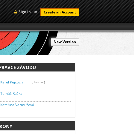
or
Sign in
Create an Account
New Version
RÁVCE ZÁVODU
Karel Pejčoch
( Tvůrce )
Tomáš Raška
Kateřina Varmužová
KONY