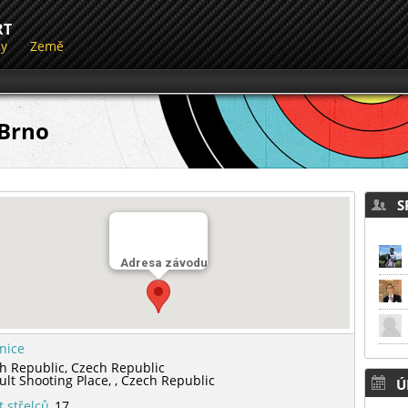
RT
dy
Země
 Brno
SP
Adresa závodu
lnice
h Republic,
Czech Republic
ult Shooting Place,
,
Czech Republic
Ú
t střelců
17