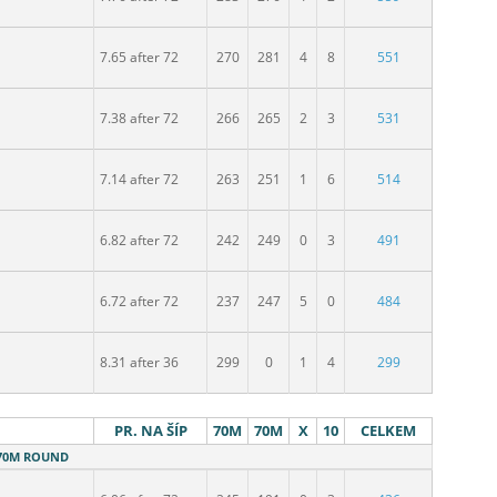
7.65 after 72
270
281
4
8
551
7.38 after 72
266
265
2
3
531
7.14 after 72
263
251
1
6
514
6.82 after 72
242
249
0
3
491
6.72 after 72
237
247
5
0
484
8.31 after 36
299
0
1
4
299
PR. NA ŠÍP
70M
70M
X
10
CELKEM
- 70M ROUND