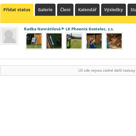
Přidat status
Galerie
Členi
Kalendář
Výsledky
St
Radka Navrátilová
LK Phoenix Kostelec, z.s.
Už zde nejsou zádné další statusy