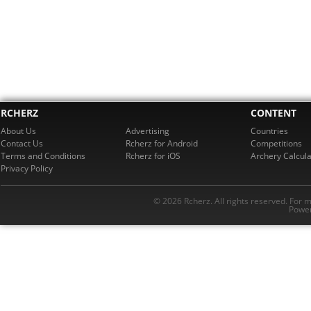
RCHERZ
CONTENT
About Us
Advertising
Countries
Contact Us
Rcherz for Android
Competitions
Terms and Conditions
Rcherz for iOS
Archery Calcula
Privacy Policy
© 2026 Rcherz. All rights reserved. For 
Power