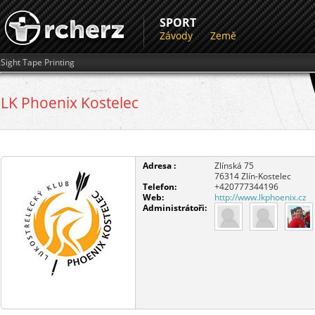
SPORT
Závody
Země
Sight Tape Printing
LK Phoenix Kostelec
Adresa :
Zlínská 75
76314
Zlín-Kostelec
Telefon:
+420777344196
Web:
http://www.lkphoenix.cz
Administrátoři: